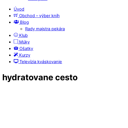
Úvod
Obchod – výber kníh
Blog
Rady majstra pekára
Klub
Múky
Ošatky
Kurzy
Televízia kváskovanie
hydratovane cesto