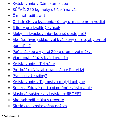
Kváskovanie v Dámskom klube
SÚŤAŽ: 250 kg múky už čaká na vás
Čím nahradiť slad?
Chladničkové kvasenie- čo by si mala o ňom vedieť
5 tipov pre kvalitný kvások
Múky na kváskovanie- kde sú dostupné?
Ako (správne) skladovať kváskový chlieb, aby tvrdol
pomalšie?
Peč s láskou a vyhraj 20 kg prémiovej múky!
Vianočná súťaž s Kváskovaním
Kváskovanie s Teleráne
Prednáška Návrat k tradíciám v Prievidzi
Pšenica z Ukrajiny?
Kváskovanie v Tajomstvo mojej kuchyne
Beseda Zdravé deti a vianočné kváskovanie
Maslové sušienky s kváskom-RECEPT
Ako nahradiť múku v recepte
Stretávka kváskovačov naživo
Vyhľadať