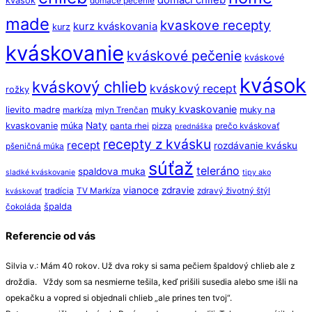
domáci chlieb
kvasok
domáce pečenie
made
kvaskove recepty
kurz kváskovania
kurz
kváskovanie
kváskové pečenie
kváskové
kvások
kváskový chlieb
kváskový recept
rožky
muky kvaskovanie
lievito madre
muky na
markíza
mlyn Trenčan
Naty
kvaskovanie
múka
panta rhei
pizza
prečo kváskovať
prednáška
recepty z kvásku
recept
rozdávanie kvásku
pšeničná múka
súťaž
teleráno
spaldova muka
sladké kváskovanie
tipy ako
vianoce
zdravie
tradícia
TV Markíza
zdravý životný štýl
kváskovať
špalda
čokoláda
Referencie od vás
Silvia v.: Mám 40 rokov. Už dva roky si sama pečiem špaldový chlieb ale z
droždia. Vždy som sa nesmierne tešila, keď prišili susedia alebo sme išli na
opekačku a vopred si objednali chlieb „ale prines ten tvoj“.