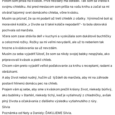
Potom som prišla na kvások. Prvé nezdary ma odradili. Tak som sa vrátila k
svojmu chlebíku. Asi pred mesiacom som prišla na vašu knihu a začal sa mi
otvárať tajomný svet domáceho chleba, vône kvásku.
Musím sa priznať, že sa mi podaril až tretí chlebík z ošatky. Výnimočné boli aj
moravské koláče „v živote sa ti také koláče nepodarili“- to bola obrovská
pochvala od manžela.
Včera som zase strávila deň v kuchyni a vyskúšala som dukátové buchtičky
a celozrnné rožky. Rožky sa mi veľmi nevydarili, ale už to neberiem tak
hrozne a kváskovania sa už nevzdám.
Musím za seba vyjadriť ľútosť, že som sa nikdy svojej babky nespýtala, ako
pripravovali kvások a piekli chlieb.
Chcem vám preto vyjadriť veľké poďakovanie za knihu s receptami, radami a
obrázkami.
A aby život nebol nudný, hučím už týždeň do manžela, aby mi na záhrade
postavil hlinenú domácu pec na chlieb.
Prajem vám aj sebe, aby sme s kváskom prežili krásny život, niekedy búrlivý,
ako bublinky v štartéri, niekedy tichý, keď je vytiahnutý z chladničky, avšak
plný života a očakávania z ďalšieho výsledku vytiahnutého z rúry.
Silvia
Poznámka od Naty a Daniely: ĎAKUJEME Silvia.