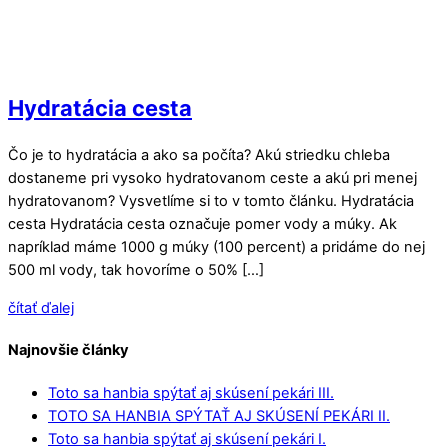
Hydratácia cesta
Čo je to hydratácia a ako sa počíta? Akú striedku chleba
dostaneme pri vysoko hydratovanom ceste a akú pri menej
hydratovanom? Vysvetlíme si to v tomto článku. Hydratácia
cesta Hydratácia cesta označuje pomer vody a múky. Ak
napríklad máme 1000 g múky (100 percent) a pridáme do nej
500 ml vody, tak hovoríme o 50% […]
čítať ďalej
Najnovšie články
Toto sa hanbia spýtať aj skúsení pekári III.
TOTO SA HANBIA SPÝTAŤ AJ SKÚSENÍ PEKÁRI II.
Toto sa hanbia spýtať aj skúsení pekári I.