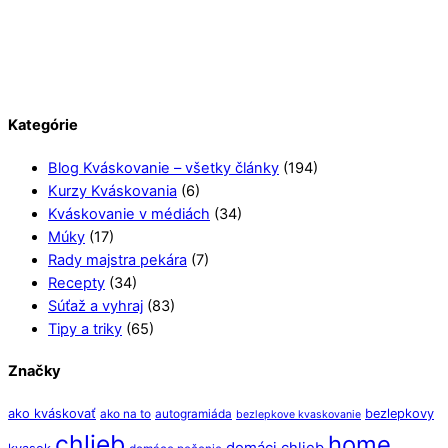
Kategórie
Blog Kváskovanie – všetky články
(194)
Kurzy Kváskovania
(6)
Kváskovanie v médiách
(34)
Múky
(17)
Rady majstra pekára
(7)
Recepty
(34)
Súťaž a vyhraj
(83)
Tipy a triky
(65)
Značky
ako kváskovať
bezlepkovy
ako na to
autogramiáda
bezlepkove kvaskovanie
chlieb
home