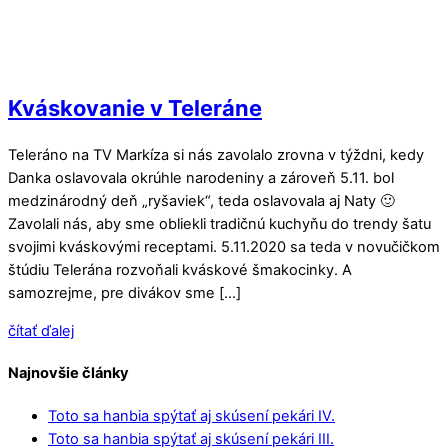
Kváskovanie v Teleráne
Teleráno na TV Markíza si nás zavolalo zrovna v týždni, kedy
Danka oslavovala okrúhle narodeniny a zároveň 5.11. bol
medzinárodný deň „ryšaviek“, teda oslavovala aj Naty 🙂
Zavolali nás, aby sme obliekli tradičnú kuchyňu do trendy šatu
svojimi kváskovými receptami. 5.11.2020 sa teda v novučičkom
štúdiu Telerána rozvoňali kváskové šmakocinky. A
samozrejme, pre divákov sme […]
čítať ďalej
Najnovšie články
Toto sa hanbia spýtať aj skúsení pekári IV.
Toto sa hanbia spýtať aj skúsení pekári III.