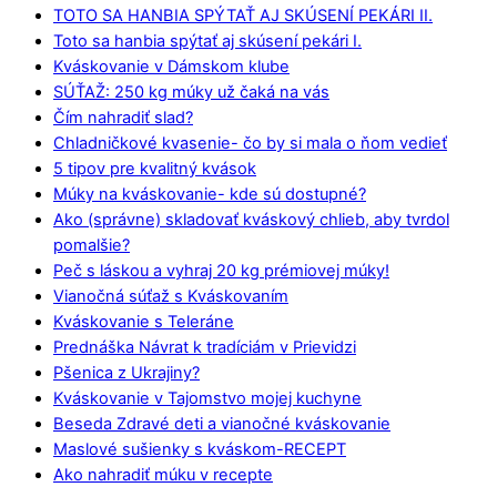
TOTO SA HANBIA SPÝTAŤ AJ SKÚSENÍ PEKÁRI II.
Toto sa hanbia spýtať aj skúsení pekári I.
Kváskovanie v Dámskom klube
SÚŤAŽ: 250 kg múky už čaká na vás
Čím nahradiť slad?
Chladničkové kvasenie- čo by si mala o ňom vedieť
5 tipov pre kvalitný kvások
Múky na kváskovanie- kde sú dostupné?
Ako (správne) skladovať kváskový chlieb, aby tvrdol
pomalšie?
Peč s láskou a vyhraj 20 kg prémiovej múky!
Vianočná súťaž s Kváskovaním
Kváskovanie s Teleráne
Prednáška Návrat k tradíciám v Prievidzi
Pšenica z Ukrajiny?
Kváskovanie v Tajomstvo mojej kuchyne
Beseda Zdravé deti a vianočné kváskovanie
Maslové sušienky s kváskom-RECEPT
Ako nahradiť múku v recepte