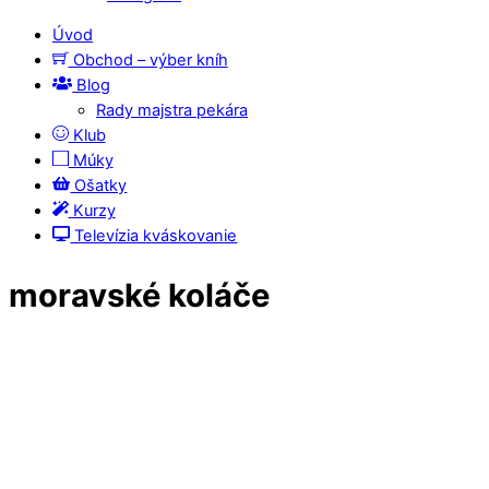
Úvod
Obchod – výber kníh
Blog
Rady majstra pekára
Klub
Múky
Ošatky
Kurzy
Televízia kváskovanie
moravské koláče