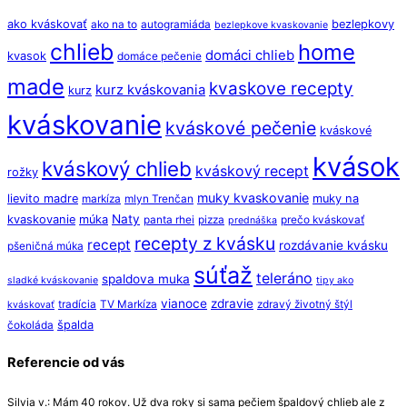
ako kváskovať
bezlepkovy
ako na to
autogramiáda
bezlepkove kvaskovanie
chlieb
home
domáci chlieb
kvasok
domáce pečenie
made
kvaskove recepty
kurz kváskovania
kurz
kváskovanie
kváskové pečenie
kváskové
kvások
kváskový chlieb
kváskový recept
rožky
muky kvaskovanie
lievito madre
muky na
markíza
mlyn Trenčan
Naty
kvaskovanie
múka
panta rhei
pizza
prečo kváskovať
prednáška
recepty z kvásku
recept
rozdávanie kvásku
pšeničná múka
súťaž
teleráno
spaldova muka
sladké kváskovanie
tipy ako
vianoce
zdravie
tradícia
TV Markíza
zdravý životný štýl
kváskovať
špalda
čokoláda
Referencie od vás
Silvia v.: Mám 40 rokov. Už dva roky si sama pečiem špaldový chlieb ale z