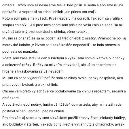
droždia. Vždy som sa nesmierne tešila, keď prišili susedia alebo sme išli na
opekačku a vopred si objednali chlieb „ale prines ten tvoj“.
Potom som prišla na kvások. Prvé nezdary ma odradili. Tak som sa vrátila k
svojmu chlebíku. Asi pred mesiacom som prišla na vašu knihu a začal sa mi
otvárať tajomný svet domáceho chleba, vône kvásku.
Musím sa priznať, že sa mi podaril až tretí chlebík z ošatky. Výnimočné boli aj
moravské koláče „v živote sa ti také koláče nepodarili“- to bola obrovská
pochvala od manžela.
Včera som zase strávila deň v kuchyni a vyskúšala som dukátové buchtičky
a celozrnné rožky. Rožky sa mi veľmi nevydarili, ale už to neberiem tak
hrozne a kváskovania sa už nevzdám.
Musím za seba vyjadriť ľútosť, že som sa nikdy svojej babky nespýtala, ako
pripravovali kvások a piekli chlieb.
Chcem vám preto vyjadriť veľké poďakovanie za knihu s receptami, radami a
obrázkami.
A aby život nebol nudný, hučím už týždeň do manžela, aby mi na záhrade
postavil hlinenú domácu pec na chlieb.
Prajem vám aj sebe, aby sme s kváskom prežili krásny život, niekedy búrlivý,
ako bublinky v štartéri, niekedy tichý, keď je vytiahnutý z chladničky, avšak