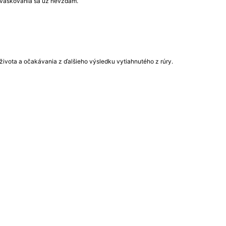
 kváskovania sa už nevzdám.
ý života a očakávania z ďalšieho výsledku vytiahnutého z rúry.