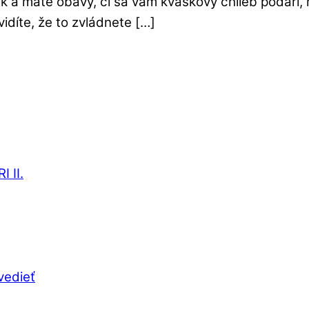
ík a máte obavy, či sa vám kváskový chlieb podarí
idíte, že to zvládnete […]
 II.
vedieť