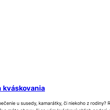
h kváskovania
 pečenie u susedy, kamarátky, či niekoho z rodiny? 