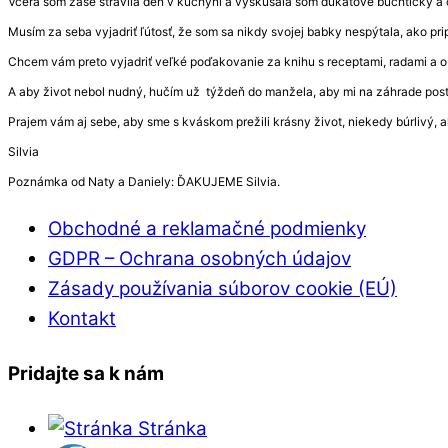
Včera som zase strávila deň v kuchyni a vyskúšala som dukátové buchtičky a 
Musím za seba vyjadriť ľútosť, že som sa nikdy svojej babky nespýtala, ako prip
Chcem vám preto vyjadriť veľké poďakovanie za knihu s receptami, radami a 
A aby život nebol nudný, hučím už týždeň do manžela, aby mi na záhrade post
Prajem vám aj sebe, aby sme s kváskom prežili krásny život, niekedy búrlivý, a
Silvia
Poznámka od Naty a Daniely: ĎAKUJEME Silvia.
Obchodné a reklamačné podmienky
GDPR – Ochrana osobných údajov
Zásady používania súborov cookie (EÚ)
Kontakt
Pridajte sa k nám
Stránka