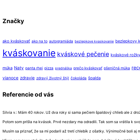
Značky
ako kváskovať
bezlepkovy 
ako na to
autogramiáda
bezlepkove kvaskovanie
kváskovanie
kváskové pečenie
kváskové rožk
rec
Naty
múka
panta rhei
pizza
prečo kváskovať
pšeničná múka
prednáška
vianoce
zdravie
špalda
zdravý životný štýl
čokoláda
Referencie od vás
Silvia v.: Mám 40 rokov. Už dva roky si sama pečiem špaldový chlieb ale z drožd
Potom som prišla na kvások. Prvé nezdary ma odradili. Tak som sa vrátila k s
Musím sa priznať, že sa mi podaril až tretí chlebík z ošatky. Výnimočné boli aj