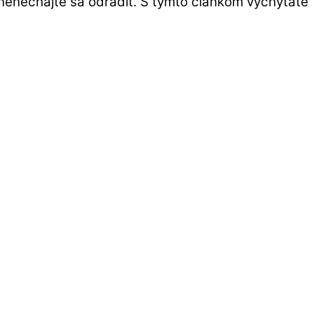
, nenechajte sa odradiť. S týmto článkom vychytáte