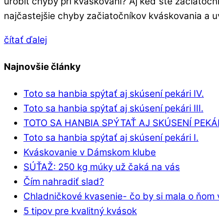
urobiť chyby pri kváskovaní? Aj keď ste začiatočn
najčastejšie chyby začiatočníkov kváskovania a uv
čítať ďalej
Najnovšie články
Toto sa hanbia spýtať aj skúsení pekári IV.
Toto sa hanbia spýtať aj skúsení pekári III.
TOTO SA HANBIA SPÝTAŤ AJ SKÚSENÍ PEKÁRI
Toto sa hanbia spýtať aj skúsení pekári I.
Kváskovanie v Dámskom klube
SÚŤAŽ: 250 kg múky už čaká na vás
Čím nahradiť slad?
Chladničkové kvasenie- čo by si mala o ňom 
5 tipov pre kvalitný kvások