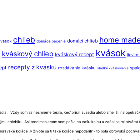
chlieb
home mad
domáci chlieb
kvasok
domáce pečenie
kvások
kváskový chlieb
kváskový recept
y
lievit
recepty z kvásku
ept
rozdávanie kvásku
spal
sladké kváskovanie
ia. Vždy som sa nesmierne tešila, keď prišili susedia alebo sme išli na opekačku 
vojmu chlebíku. Asi pred mesiacom som prišla na vašu knihu a začal sa mi otvár
 moravské koláče „v živote sa ti také koláče nepodarili“- to bola obrovská pochv