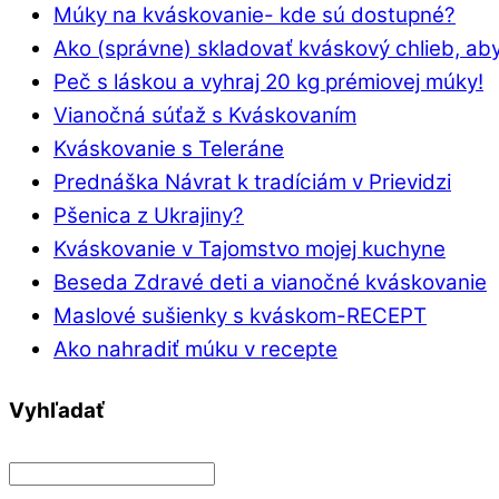
Múky na kváskovanie- kde sú dostupné?
Ako (správne) skladovať kváskový chlieb, aby
Peč s láskou a vyhraj 20 kg prémiovej múky!
Vianočná súťaž s Kváskovaním
Kváskovanie s Teleráne
Prednáška Návrat k tradíciám v Prievidzi
Pšenica z Ukrajiny?
Kváskovanie v Tajomstvo mojej kuchyne
Beseda Zdravé deti a vianočné kváskovanie
Maslové sušienky s kváskom-RECEPT
Ako nahradiť múku v recepte
Vyhľadať