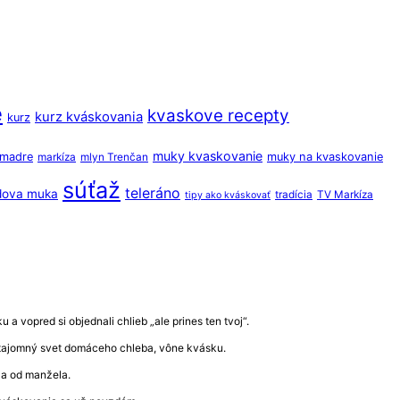
e
kvaskove recepty
kurz kváskovania
kurz
muky kvaskovanie
o madre
muky na kvaskovanie
markíza
mlyn Trenčan
súťaž
teleráno
dova muka
tradícia
TV Markíza
tipy ako kváskovať
a vopred si objednali chlieb „ale prines ten tvoj“.
ať tajomný svet domáceho chleba, vône kvásku.
ala od manžela.