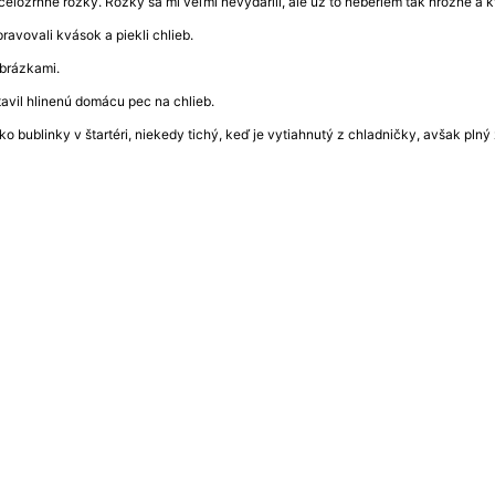
celozrnné rožky. Rožky sa mi veľmi nevydarili, ale už to neberiem tak hrozne a
ravovali kvások a piekli chlieb.
obrázkami.
avil hlinenú domácu pec na chlieb.
ko bublinky v štartéri, niekedy tichý, keď je vytiahnutý z chladničky, avšak pln