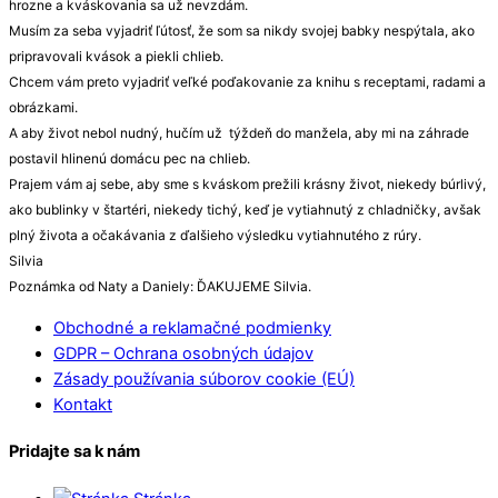
hrozne a kváskovania sa už nevzdám.
Musím za seba vyjadriť ľútosť, že som sa nikdy svojej babky nespýtala, ako
pripravovali kvások a piekli chlieb.
Chcem vám preto vyjadriť veľké poďakovanie za knihu s receptami, radami a
obrázkami.
A aby život nebol nudný, hučím už týždeň do manžela, aby mi na záhrade
postavil hlinenú domácu pec na chlieb.
Prajem vám aj sebe, aby sme s kváskom prežili krásny život, niekedy búrlivý,
ako bublinky v štartéri, niekedy tichý, keď je vytiahnutý z chladničky, avšak
plný života a očakávania z ďalšieho výsledku vytiahnutého z rúry.
Silvia
Poznámka od Naty a Daniely: ĎAKUJEME Silvia.
Obchodné a reklamačné podmienky
GDPR – Ochrana osobných údajov
Zásady používania súborov cookie (EÚ)
Kontakt
Pridajte sa k nám