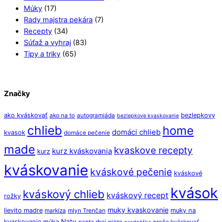
Múky
(17)
Rady majstra pekára
(7)
Recepty
(34)
Súťaž a vyhraj
(83)
Tipy a triky
(65)
Značky
ako kváskovať
bezlepkovy
ako na to
autogramiáda
bezlepkove kvaskovanie
chlieb
home
domáci chlieb
kvasok
domáce pečenie
made
kvaskove recepty
kurz kváskovania
kurz
kváskovanie
kváskové pečenie
kváskové
kvások
kváskový chlieb
kváskový recept
rožky
muky kvaskovanie
lievito madre
muky na
markíza
mlyn Trenčan
Naty
kvaskovanie
múka
panta rhei
pizza
prečo kváskovať