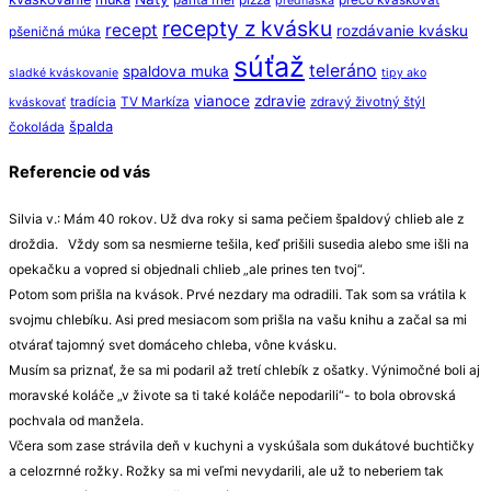
prednáška
recepty z kvásku
recept
rozdávanie kvásku
pšeničná múka
súťaž
teleráno
spaldova muka
sladké kváskovanie
tipy ako
vianoce
zdravie
tradícia
TV Markíza
zdravý životný štýl
kváskovať
špalda
čokoláda
Referencie od vás
Silvia v.: Mám 40 rokov. Už dva roky si sama pečiem špaldový chlieb ale z
droždia. Vždy som sa nesmierne tešila, keď prišili susedia alebo sme išli na
opekačku a vopred si objednali chlieb „ale prines ten tvoj“.
Potom som prišla na kvások. Prvé nezdary ma odradili. Tak som sa vrátila k
svojmu chlebíku. Asi pred mesiacom som prišla na vašu knihu a začal sa mi
otvárať tajomný svet domáceho chleba, vône kvásku.
Musím sa priznať, že sa mi podaril až tretí chlebík z ošatky. Výnimočné boli aj
moravské koláče „v živote sa ti také koláče nepodarili“- to bola obrovská
pochvala od manžela.
Včera som zase strávila deň v kuchyni a vyskúšala som dukátové buchtičky
a celozrnné rožky. Rožky sa mi veľmi nevydarili, ale už to neberiem tak