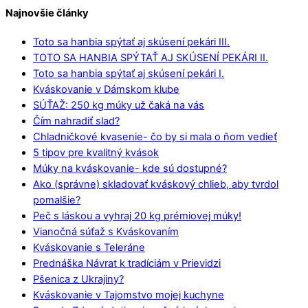
Najnovšie články
Toto sa hanbia spýtať aj skúsení pekári III.
TOTO SA HANBIA SPÝTAŤ AJ SKÚSENÍ PEKÁRI II.
Toto sa hanbia spýtať aj skúsení pekári I.
Kváskovanie v Dámskom klube
SÚŤAŽ: 250 kg múky už čaká na vás
Čím nahradiť slad?
Chladničkové kvasenie- čo by si mala o ňom vedieť
5 tipov pre kvalitný kvások
Múky na kváskovanie- kde sú dostupné?
Ako (správne) skladovať kváskový chlieb, aby tvrdol
pomalšie?
Peč s láskou a vyhraj 20 kg prémiovej múky!
Vianočná súťaž s Kváskovaním
Kváskovanie s Teleráne
Prednáška Návrat k tradíciám v Prievidzi
Pšenica z Ukrajiny?
Kváskovanie v Tajomstvo mojej kuchyne