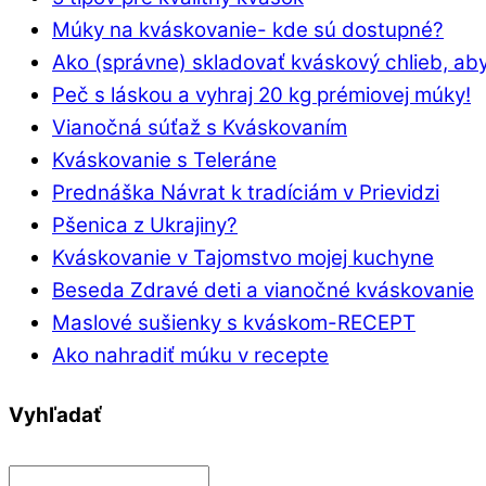
Múky na kváskovanie- kde sú dostupné?
Ako (správne) skladovať kváskový chlieb, aby
Peč s láskou a vyhraj 20 kg prémiovej múky!
Vianočná súťaž s Kváskovaním
Kváskovanie s Teleráne
Prednáška Návrat k tradíciám v Prievidzi
Pšenica z Ukrajiny?
Kváskovanie v Tajomstvo mojej kuchyne
Beseda Zdravé deti a vianočné kváskovanie
Maslové sušienky s kváskom-RECEPT
Ako nahradiť múku v recepte
Vyhľadať