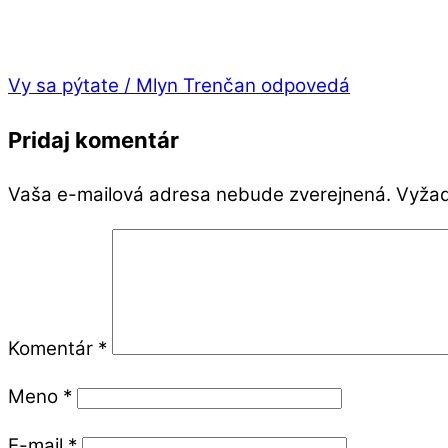
Vy sa pýtate / Mlyn Trenčan odpovedá
Pridaj komentár
Vaša e-mailová adresa nebude zverejnená.
Vyžad
Komentár
*
Meno
*
E-mail
*