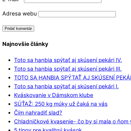
Adresa webu
Najnovšie články
Toto sa hanbia spýtať aj skúsení pekári IV.
Toto sa hanbia spýtať aj skúsení pekári III.
TOTO SA HANBIA SPÝTAŤ AJ SKÚSENÍ PEKÁRI
Toto sa hanbia spýtať aj skúsení pekári I.
Kváskovanie v Dámskom klube
SÚŤAŽ: 250 kg múky už čaká na vás
Čím nahradiť slad?
Chladničkové kvasenie- čo by si mala o ňom 
5 tipov pre kvalitný kvások