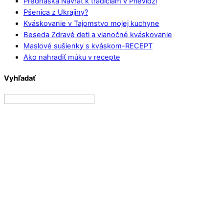
Prednáška Návrat k tradíciám v Prievidzi
Pšenica z Ukrajiny?
Kváskovanie v Tajomstvo mojej kuchyne
Beseda Zdravé deti a vianočné kváskovanie
Maslové sušienky s kváskom-RECEPT
Ako nahradiť múku v recepte
Vyhľadať