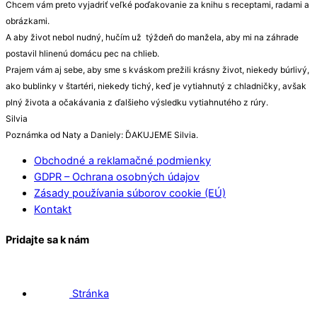
Chcem vám preto vyjadriť veľké poďakovanie za knihu s receptami, radami a
obrázkami.
A aby život nebol nudný, hučím už týždeň do manžela, aby mi na záhrade
postavil hlinenú domácu pec na chlieb.
Prajem vám aj sebe, aby sme s kváskom prežili krásny život, niekedy búrlivý,
ako bublinky v štartéri, niekedy tichý, keď je vytiahnutý z chladničky, avšak
plný života a očakávania z ďalšieho výsledku vytiahnutého z rúry.
Silvia
Poznámka od Naty a Daniely: ĎAKUJEME Silvia.
Obchodné a reklamačné podmienky
GDPR – Ochrana osobných údajov
Zásady používania súborov cookie (EÚ)
Kontakt
Pridajte sa k nám
Stránka