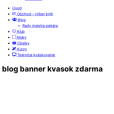
Úvod
Obchod – výber kníh
Blog
Rady majstra pekára
Klub
Múky
Ošatky
Kurzy
Televízia kváskovanie
blog banner kvasok zdarma