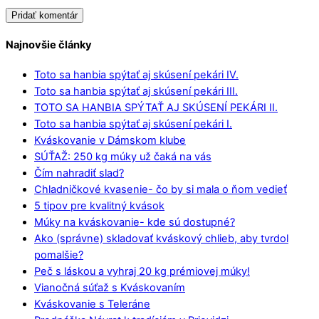
Najnovšie články
Toto sa hanbia spýtať aj skúsení pekári IV.
Toto sa hanbia spýtať aj skúsení pekári III.
TOTO SA HANBIA SPÝTAŤ AJ SKÚSENÍ PEKÁRI II.
Toto sa hanbia spýtať aj skúsení pekári I.
Kváskovanie v Dámskom klube
SÚŤAŽ: 250 kg múky už čaká na vás
Čím nahradiť slad?
Chladničkové kvasenie- čo by si mala o ňom vedieť
5 tipov pre kvalitný kvások
Múky na kváskovanie- kde sú dostupné?
Ako (správne) skladovať kváskový chlieb, aby tvrdol
pomalšie?
Peč s láskou a vyhraj 20 kg prémiovej múky!
Vianočná súťaž s Kváskovaním
Kváskovanie s Teleráne