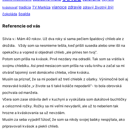
vianoce
zdravie
tradícia
TV Markíza
zdravý životný štýl
kváskovať
špalda
čokoláda
Referencie od vás
Silvia v.: Mám 40 rokov. Už dva roky si sama pečiem špaldový chlieb ale z
droždia. Vždy som sa nesmierne tešila, keď prišili susedia alebo sme išli na
opekačku a vopred si objednali chlieb „ale prines ten tvoj“.
Potom som prišla na kvások. Prvé nezdary ma odradili. Tak som sa vrátila k
svojmu chlebíku. Asi pred mesiacom som prišla na vašu knihu a začal sa mi
otvárať tajomný svet domáceho chleba, vône kvásku.
Musím sa priznať, že sa mi podaril až tretí chlebík z ošatky. Výnimočné boli aj
moravské koláče „v živote sa ti také koláče nepodarili“- to bola obrovská
pochvala od manžela.
Včera som zase strávila deň v kuchyni a vyskúšala som dukátové buchtičky
a celozrnné rožky. Rožky sa mi veľmi nevydarili, ale už to neberiem tak
hrozne a kváskovania sa už nevzdám.
Musím za seba vyjadriť ľútosť, že som sa nikdy svojej babky nespýtala, ako
pripravovali kvások a piekli chlieb.