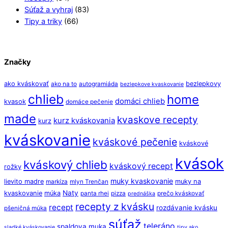
Súťaž a vyhraj
(83)
Tipy a triky
(66)
Značky
ako kváskovať
bezlepkovy
ako na to
autogramiáda
bezlepkove kvaskovanie
chlieb
home
domáci chlieb
kvasok
domáce pečenie
made
kvaskove recepty
kurz kváskovania
kurz
kváskovanie
kváskové pečenie
kváskové
kvások
kváskový chlieb
kváskový recept
rožky
muky kvaskovanie
lievito madre
muky na
markíza
mlyn Trenčan
Naty
kvaskovanie
múka
panta rhei
pizza
prečo kváskovať
prednáška
recepty z kvásku
recept
rozdávanie kvásku
pšeničná múka
súťaž
teleráno
spaldova muka
sladké kváskovanie
tipy ako