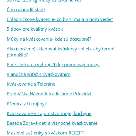
Čím nahradiť slad?
Chladničkové kvasenie- čo by si mala o ňom vedieť
5 tipov pre kvalitný kvások
Múky na kváskovanie- kde sú dostupné?
Ako (správne) skladovať kváskový chlieb, aby tvrdol
pomalšie?
Peč s láskou a vyhraj 20 kg prémiovej múky!
Vianočná súťaž s Kváskovaním
Kváskovanie s Teleráne
Prednáška Návrat k tradíciám v Prievidzi
Pšenica z Ukrajiny?
Kváskovanie v Tajomstvo mojej kuchyne
Beseda Zdravé deti a vianočné kváskovanie
Maslové sušienky s kváskom-RECEPT