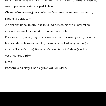
Musím za seba vyjadriť ľútosť, že som sa nikdy svojej babky nespýtala,
ako pripravovali kvások a piekli chlieb.
Chcem vám preto vyjadriť veľké poďakovanie za knihu s receptami,
radami a obrázkami.
A aby život nebol nudný, hučím už týždeň do manžela, aby mi na
záhrade postavil hlinenú domácu pec na chlieb.
Prajem vám aj sebe, aby sme s kváskom prežili krásny život, niekedy
búrlivý, ako bublinky v štartéri, niekedy tichý, keď je vytiahnutý z
chladničky, avšak plný života a očakávania z ďalšieho výsledku
vytiahnutého z rúry.
Silvia
Poznámka od Naty a Daniely: ĎAKUJEME Silvia.