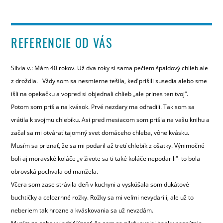
REFERENCIE OD VÁS
Silvia v.: Mám 40 rokov. Už dva roky si sama pečiem špaldový chlieb ale
z droždia. Vždy som sa nesmierne tešila, keď prišili susedia alebo sme
išli na opekačku a vopred si objednali chlieb „ale prines ten tvoj“.
Potom som prišla na kvások. Prvé nezdary ma odradili. Tak som sa
vrátila k svojmu chlebíku. Asi pred mesiacom som prišla na vašu knihu a
začal sa mi otvárať tajomný svet domáceho chleba, vône kvásku.
Musím sa priznať, že sa mi podaril až tretí chlebík z ošatky. Výnimočné
boli aj moravské koláče „v živote sa ti také koláče nepodarili“- to bola
obrovská pochvala od manžela.
Včera som zase strávila deň v kuchyni a vyskúšala som dukátové
buchtičky a celozrnné rožky. Rožky sa mi veľmi nevydarili, ale už to
neberiem tak hrozne a kváskovania sa už nevzdám.