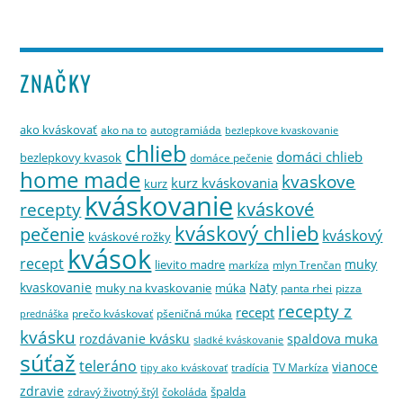
ZNAČKY
ako kváskovať
ako na to
autogramiáda
bezlepkove kvaskovanie
chlieb
domáci chlieb
bezlepkovy kvasok
domáce pečenie
home made
kvaskove
kurz kváskovania
kurz
kváskovanie
kváskové
recepty
kváskový chlieb
pečenie
kváskový
kváskové rožky
kvások
recept
muky
lievito madre
markíza
mlyn Trenčan
kvaskovanie
Naty
muky na kvaskovanie
múka
panta rhei
pizza
recepty z
recept
prečo kváskovať
pšeničná múka
prednáška
kvásku
rozdávanie kvásku
spaldova muka
sladké kváskovanie
súťaž
teleráno
vianoce
tradícia
TV Markíza
tipy ako kváskovať
zdravie
špalda
zdravý životný štýl
čokoláda