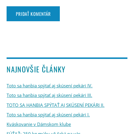
NAJNOVŠIE ČLÁNKY
Toto sa hanbia spýtať aj skúsení pekári IV.
Toto sa hanbia spýtať aj skúsení pekári III.
TOTO SA HANBIA SPÝTAŤ AJ SKÚSENÍ PEKÁRI II.
Toto sa hanbia spýtať aj skúsení pekári I.
Kváskovanie v Dámskom klube
SÚŤAŽ: 250 kg múky už čaká na vás