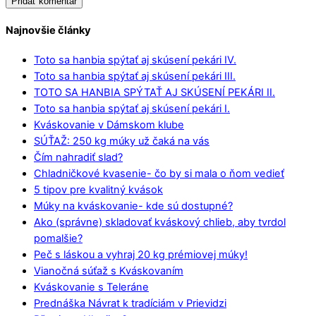
Najnovšie články
Toto sa hanbia spýtať aj skúsení pekári IV.
Toto sa hanbia spýtať aj skúsení pekári III.
TOTO SA HANBIA SPÝTAŤ AJ SKÚSENÍ PEKÁRI II.
Toto sa hanbia spýtať aj skúsení pekári I.
Kváskovanie v Dámskom klube
SÚŤAŽ: 250 kg múky už čaká na vás
Čím nahradiť slad?
Chladničkové kvasenie- čo by si mala o ňom vedieť
5 tipov pre kvalitný kvások
Múky na kváskovanie- kde sú dostupné?
Ako (správne) skladovať kváskový chlieb, aby tvrdol
pomalšie?
Peč s láskou a vyhraj 20 kg prémiovej múky!
Vianočná súťaž s Kváskovaním
Kváskovanie s Teleráne
Prednáška Návrat k tradíciám v Prievidzi