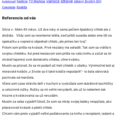
vianoce
zdravie
tradícia
TV Markíza
zdravý životný štýl
kváskovať
špalda
čokoláda
Referencie od vás
Silvia v.: Mám 40 rokov. Už dva roky si sama pečiem špaldový chlieb ale z
droždia. Vždy som sa nesmierne tešila, keď prišili susedia alebo sme išli na
opekačku a vopred si objednali chlieb „ale prines ten tvoj“.
Potom som prišla na kvások. Prvé nezdary ma odradili. Tak som sa vrátila k
svojmu chlebíku. Asi pred mesiacom som prišla na vašu knihu a začal sa mi
otvárať tajomný svet domáceho chleba, vône kvásku.
Musím sa priznať, že sa mi podaril až tretí chlebík z ošatky. Výnimočné boli aj
moravské koláče „v živote sa ti také koláče nepodarili“- to bola obrovská
pochvala od manžela.
Včera som zase strávila deň v kuchyni a vyskúšala som dukátové buchtičky
a celozrnné rožky. Rožky sa mi veľmi nevydarili, ale už to neberiem tak
hrozne a kváskovania sa už nevzdám.
Musím za seba vyjadriť ľútosť, že som sa nikdy svojej babky nespýtala, ako
pripravovali kvások a piekli chlieb.
Chcem vám preto vyjadriť veľké poďakovanie za knihu s receptami, radami a