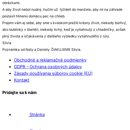
obrázkami.
A aby život nebol nudný, hučím už týždeň do manžela, aby mi na záhrade
postavil hlinenú domácu pec na chlieb.
Prajem vám aj sebe, aby sme s kváskom prežili krásny život, niekedy búrlivý,
ako bublinky v štartéri, niekedy tichý, keď je vytiahnutý z chladničky, avšak
plný života a očakávania z ďalšieho výsledku vytiahnutého z rúry.
Silvia
Poznámka od Naty a Daniely: ĎAKUJEME Silvia.
Obchodné a reklamačné podmienky
GDPR – Ochrana osobných údajov
Zásady používania súborov cookie (EÚ)
Kontakt
Pridajte sa k nám
Stránka