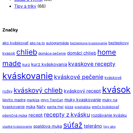
Tipy a triky
(66)
Značky
ako kváskovať
bezlepkovy
ako na to
autogramiáda
bezlepkove kvaskovanie
chlieb
home
domáci chlieb
kvasok
domáce pečenie
made
kvaskove recepty
kurz kváskovania
kurz
kváskovanie
kváskové pečenie
kváskové
kvások
kváskový chlieb
kváskový recept
rožky
muky kvaskovanie
lievito madre
muky na
markíza
mlyn Trenčan
Naty
kvaskovanie
múka
panta rhei
pizza
prečo kváskovať
prednáška
recepty z kvásku
recept
rozdávanie kvásku
pšeničná múka
súťaž
teleráno
spaldova muka
sladké kváskovanie
tipy ako