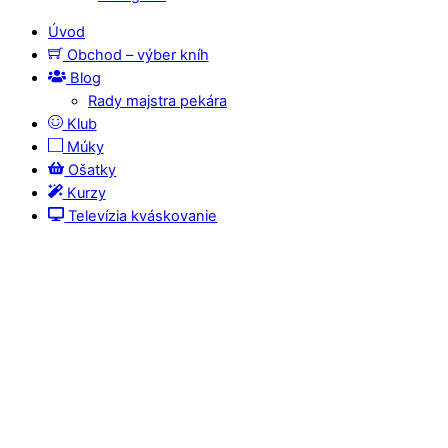
Úvod
Obchod – výber kníh
Blog
Rady majstra pekára
Klub
Múky
Ošatky
Kurzy
Televízia kváskovanie