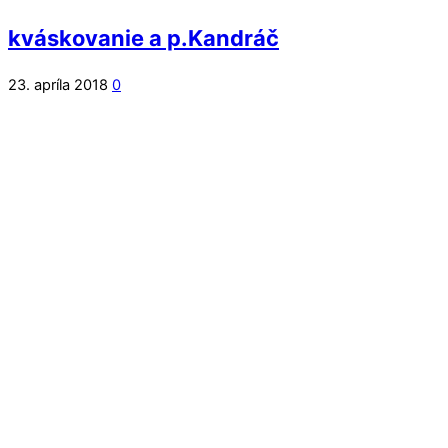
kváskovanie a p.Kandráč
23. apríla 2018
0