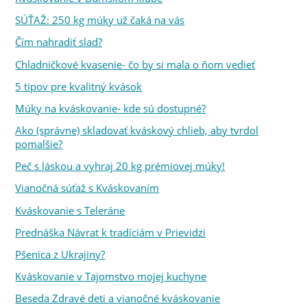
SÚŤAŽ: 250 kg múky už čaká na vás
Čím nahradiť slad?
Chladničkové kvasenie- čo by si mala o ňom vedieť
5 tipov pre kvalitný kvások
Múky na kváskovanie- kde sú dostupné?
Ako (správne) skladovať kváskový chlieb, aby tvrdol
pomalšie?
Peč s láskou a vyhraj 20 kg prémiovej múky!
Vianočná súťaž s Kváskovaním
Kváskovanie s Teleráne
Prednáška Návrat k tradíciám v Prievidzi
Pšenica z Ukrajiny?
Kváskovanie v Tajomstvo mojej kuchyne
Beseda Zdravé deti a vianočné kváskovanie