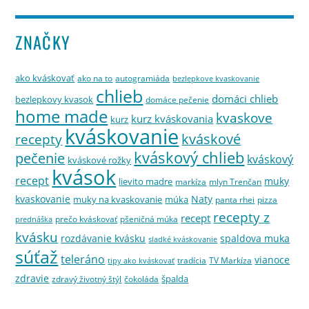
ZNAČKY
ako kváskovať
ako na to
autogramiáda
bezlepkove kvaskovanie
chlieb
domáci chlieb
bezlepkovy kvasok
domáce pečenie
home made
kvaskove
kurz kváskovania
kurz
kváskovanie
kváskové
recepty
kváskový chlieb
pečenie
kváskový
kváskové rožky
kvások
recept
muky
lievito madre
markíza
mlyn Trenčan
kvaskovanie
Naty
muky na kvaskovanie
múka
panta rhei
pizza
recepty z
recept
prečo kváskovať
pšeničná múka
prednáška
kvásku
rozdávanie kvásku
spaldova muka
sladké kváskovanie
súťaž
teleráno
vianoce
tradícia
TV Markíza
tipy ako kváskovať
zdravie
špalda
zdravý životný štýl
čokoláda