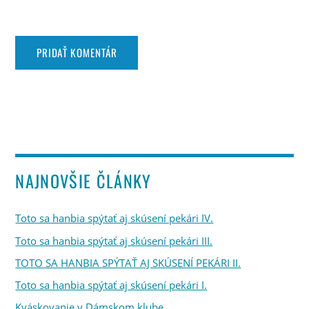
NAJNOVŠIE ČLÁNKY
Toto sa hanbia spýtať aj skúsení pekári IV.
Toto sa hanbia spýtať aj skúsení pekári III.
TOTO SA HANBIA SPÝTAŤ AJ SKÚSENÍ PEKÁRI II.
Toto sa hanbia spýtať aj skúsení pekári I.
Kváskovanie v Dámskom klube