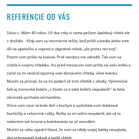
REFERENCIE OD VÁS
Silvia v.: Mám 40 rokov. Už dva roky si sama pečiem špaldový chlieb ale
z droždia. Vždy som sa nesmierne tešila, keď prišili susedia alebo sme
išli na opekačku a vopred si objednali chlieb „ale prines ten tvoj“.
Potom som prišla na kvások. Prvé nezdary ma odradili. Tak som sa
vrátila k svojmu chlebíku. Asi pred mesiacom som prišla na vašu knihu a
začal sa mi otvárať tajomný svet domáceho chleba, vône kvásku.
Musím sa priznať, že sa mi podaril až tretí chlebík z ošatky. Výnimočné
boli aj moravské koláče „v živote sa ti také koláče nepodarili“- to bola
obrovská pochvala od manžela.
Včera som zase strávila deň v kuchyni a vyskúšala som dukátové
buchtičky a celozrnné rožky. Rožky sa mi veľmi nevydarili, ale už to
neberiem tak hrozne a kváskovania sa už nevzdám.
Musím za seba vyjadriť ľútosť, že som sa nikdy svojej babky nespýtala,
ako pripravovali kvások a piekli chlieb.