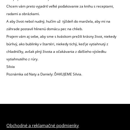
Chcem vám preto vyjadriť veľké poďakovanie za knihu s receptami,
radami a obrázkami.
A aby život nebol nudný, hučím už týždeň do manžela, aby mi na
záhrade postavil hlinenú domácu pec na chlieb.
Prajem vám aj sebe, aby sme s kváskom prežili krásny život, niekedy
búrlivý, ako bublinky v štartéri, niekedy tichý, keď je vytiahnutý z
chladničky, avšak plný života a očakávania z ďalšieho výsledku
vytiahnutého z rúry.
Silvia
Poznámka od Naty a Daniely: ĎAKUJEME Silvia.
Obchodné a reklamačné podmienky