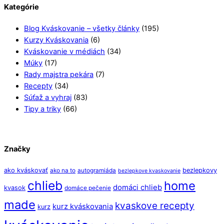
Kategórie
Blog Kváskovanie – všetky články
(195)
Kurzy Kváskovania
(6)
Kváskovanie v médiách
(34)
Múky
(17)
Rady majstra pekára
(7)
Recepty
(34)
Súťaž a vyhraj
(83)
Tipy a triky
(66)
Značky
ako kváskovať
bezlepkovy
ako na to
autogramiáda
bezlepkove kvaskovanie
chlieb
home
domáci chlieb
kvasok
domáce pečenie
made
kvaskove recepty
kurz kváskovania
kurz