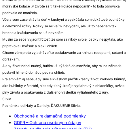
moravské koláče „v živote sa ti také koláče nepodarili“- to bola obrovská
pochvala od manžela.
Včera som zase strávila deň v kuchyni a vyskúšala som dukátové buchtičky
a celozrnné rožky. Rožky sa mi veľmi nevydarili, ale už to neberiem tak
hrozne a kváskovania sa už nevzdám.
Musím za seba vyjadriť ľútosť, že som sa nikdy svojej babky nespýtala, ako
pripravovali kvások a piekli chlieb.
Chcem vám preto vyjadriť veľké poďakovanie za knihu s receptami, radami a
obrázkami.
A aby život nebol nudný, hučím už týždeň do manžela, aby mi na záhrade
postavil hlinenú domácu pec na chlieb.
Prajem vám aj sebe, aby sme s kváskom prežili krásny život, niekedy búrlivý,
ako bublinky v štartéri, niekedy tichý, keď je vytiahnutý z chladničky, avšak
plný života a očakávania z ďalšieho výsledku vytiahnutého z rúry.
Silvia
Poznámka od Naty a Daniely: ĎAKUJEME Silvia.
Obchodné a reklamačné podmienky
GDPR – Ochrana osobných údajov