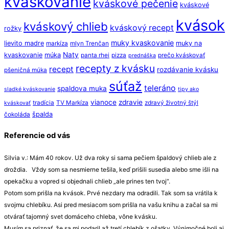
kváskovanie
kváskové pečenie
kváskové
kvások
kváskový chlieb
kváskový recept
rožky
muky kvaskovanie
lievito madre
muky na
markíza
mlyn Trenčan
Naty
kvaskovanie
múka
panta rhei
pizza
prečo kváskovať
prednáška
recepty z kvásku
recept
rozdávanie kvásku
pšeničná múka
súťaž
teleráno
spaldova muka
sladké kváskovanie
tipy ako
vianoce
zdravie
tradícia
TV Markíza
zdravý životný štýl
kváskovať
špalda
čokoláda
Referencie od vás
Silvia v.: Mám 40 rokov. Už dva roky si sama pečiem špaldový chlieb ale z
droždia. Vždy som sa nesmierne tešila, keď prišili susedia alebo sme išli na
opekačku a vopred si objednali chlieb „ale prines ten tvoj“.
Potom som prišla na kvások. Prvé nezdary ma odradili. Tak som sa vrátila k
svojmu chlebíku. Asi pred mesiacom som prišla na vašu knihu a začal sa mi
otvárať tajomný svet domáceho chleba, vône kvásku.
Musím sa priznať, že sa mi podaril až tretí chlebík z ošatky. Výnimočné boli aj