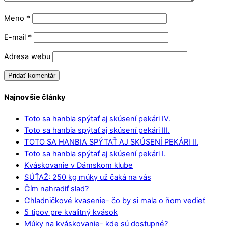
Meno
*
E-mail
*
Adresa webu
Najnovšie články
Toto sa hanbia spýtať aj skúsení pekári IV.
Toto sa hanbia spýtať aj skúsení pekári III.
TOTO SA HANBIA SPÝTAŤ AJ SKÚSENÍ PEKÁRI II.
Toto sa hanbia spýtať aj skúsení pekári I.
Kváskovanie v Dámskom klube
SÚŤAŽ: 250 kg múky už čaká na vás
Čím nahradiť slad?
Chladničkové kvasenie- čo by si mala o ňom vedieť
5 tipov pre kvalitný kvások
Múky na kváskovanie- kde sú dostupné?