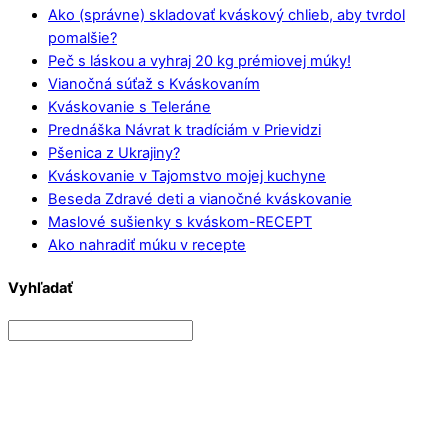
Ako (správne) skladovať kváskový chlieb, aby tvrdol
pomalšie?
Peč s láskou a vyhraj 20 kg prémiovej múky!
Vianočná súťaž s Kváskovaním
Kváskovanie s Teleráne
Prednáška Návrat k tradíciám v Prievidzi
Pšenica z Ukrajiny?
Kváskovanie v Tajomstvo mojej kuchyne
Beseda Zdravé deti a vianočné kváskovanie
Maslové sušienky s kváskom-RECEPT
Ako nahradiť múku v recepte
Vyhľadať