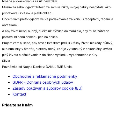
hrozne a kváskovania sa už nevzdám.
Musím za seba vyjadriť ľútosť, že som sa nikdy svojej babky nespýtala, ako
pripravovali kvások a piekli chlieb.
Chcem vám preto vyjadriť veľké poďakovanie za knihu s receptami, radami a
obrázkami.
A aby život nebol nudný, hučím už týždeň do manžela, aby mi na záhrade
postavil hlinenú domácu pec na chlieb.
Prajem vám aj sebe, aby sme s kváskom prežili krásny život, niekedy búrlivý,
ako bublinky v štartéri, niekedy tichý, keď je vytiahnutý z chladničky, avšak
plný života a očakávania z ďalšieho výsledku vytiahnutého z rúry.
Silvia
Poznámka od Naty a Daniely: ĎAKUJEME Silvia.
Obchodné a reklamačné podmienky
GDPR – Ochrana osobných údajov
Zásady používania súborov cookie (EÚ)
Kontakt
Pridajte sa k nám