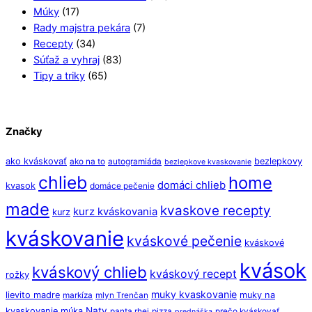
Múky
(17)
Rady majstra pekára
(7)
Recepty
(34)
Súťaž a vyhraj
(83)
Tipy a triky
(65)
Značky
ako kváskovať
bezlepkovy
ako na to
autogramiáda
bezlepkove kvaskovanie
chlieb
home
domáci chlieb
kvasok
domáce pečenie
made
kvaskove recepty
kurz kváskovania
kurz
kváskovanie
kváskové pečenie
kváskové
kvások
kváskový chlieb
kváskový recept
rožky
muky kvaskovanie
lievito madre
muky na
markíza
mlyn Trenčan
Naty
kvaskovanie
múka
panta rhei
pizza
prečo kváskovať
prednáška