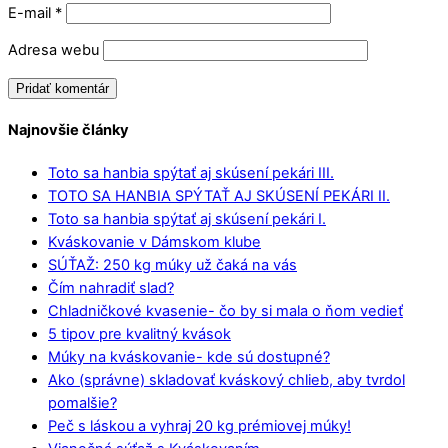
E-mail
*
Adresa webu
Najnovšie články
Toto sa hanbia spýtať aj skúsení pekári III.
TOTO SA HANBIA SPÝTAŤ AJ SKÚSENÍ PEKÁRI II.
Toto sa hanbia spýtať aj skúsení pekári I.
Kváskovanie v Dámskom klube
SÚŤAŽ: 250 kg múky už čaká na vás
Čím nahradiť slad?
Chladničkové kvasenie- čo by si mala o ňom vedieť
5 tipov pre kvalitný kvások
Múky na kváskovanie- kde sú dostupné?
Ako (správne) skladovať kváskový chlieb, aby tvrdol
pomalšie?
Peč s láskou a vyhraj 20 kg prémiovej múky!