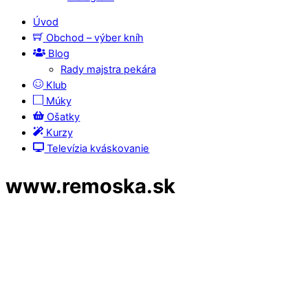
Úvod
Obchod – výber kníh
Blog
Rady majstra pekára
Klub
Múky
Ošatky
Kurzy
Televízia kváskovanie
www.remoska.sk