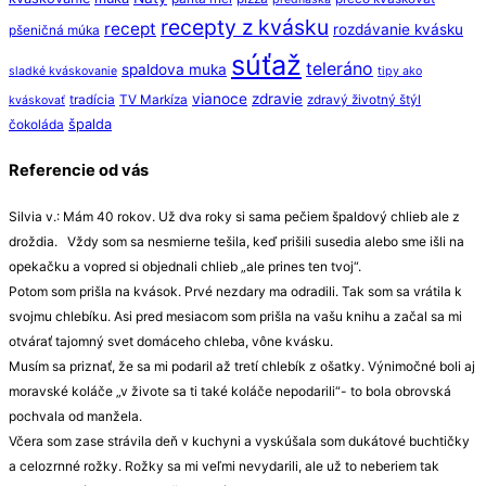
recepty z kvásku
recept
rozdávanie kvásku
pšeničná múka
súťaž
teleráno
spaldova muka
sladké kváskovanie
tipy ako
vianoce
zdravie
tradícia
TV Markíza
zdravý životný štýl
kváskovať
špalda
čokoláda
Referencie od vás
Silvia v.: Mám 40 rokov. Už dva roky si sama pečiem špaldový chlieb ale z
droždia. Vždy som sa nesmierne tešila, keď prišili susedia alebo sme išli na
opekačku a vopred si objednali chlieb „ale prines ten tvoj“.
Potom som prišla na kvások. Prvé nezdary ma odradili. Tak som sa vrátila k
svojmu chlebíku. Asi pred mesiacom som prišla na vašu knihu a začal sa mi
otvárať tajomný svet domáceho chleba, vône kvásku.
Musím sa priznať, že sa mi podaril až tretí chlebík z ošatky. Výnimočné boli aj
moravské koláče „v živote sa ti také koláče nepodarili“- to bola obrovská
pochvala od manžela.
Včera som zase strávila deň v kuchyni a vyskúšala som dukátové buchtičky
a celozrnné rožky. Rožky sa mi veľmi nevydarili, ale už to neberiem tak