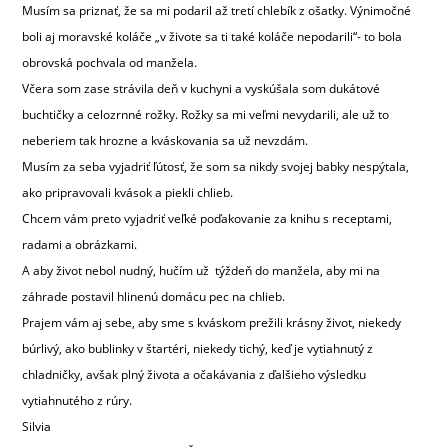
Musím sa priznať, že sa mi podaril až tretí chlebík z ošatky. Výnimočné
boli aj moravské koláče „v živote sa ti také koláče nepodarili“- to bola
obrovská pochvala od manžela.
Včera som zase strávila deň v kuchyni a vyskúšala som dukátové
buchtičky a celozrnné rožky. Rožky sa mi veľmi nevydarili, ale už to
neberiem tak hrozne a kváskovania sa už nevzdám.
Musím za seba vyjadriť ľútosť, že som sa nikdy svojej babky nespýtala,
ako pripravovali kvások a piekli chlieb.
Chcem vám preto vyjadriť veľké poďakovanie za knihu s receptami,
radami a obrázkami.
A aby život nebol nudný, hučím už týždeň do manžela, aby mi na
záhrade postavil hlinenú domácu pec na chlieb.
Prajem vám aj sebe, aby sme s kváskom prežili krásny život, niekedy
búrlivý, ako bublinky v štartéri, niekedy tichý, keď je vytiahnutý z
chladničky, avšak plný života a očakávania z ďalšieho výsledku
vytiahnutého z rúry.
Silvia