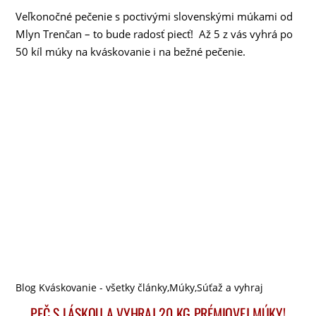
Veľkonočné pečenie s poctivými slovenskými múkami od
Mlyn Trenčan – to bude radosť piecť! Až 5 z vás vyhrá po
50 kíl múky na kváskovanie i na bežné pečenie.
Blog Kváskovanie - všetky články
,
Múky
,
Súťaž a vyhraj
PEČ S LÁSKOU A VYHRAJ 20 KG PRÉMIOVEJ MÚKY!