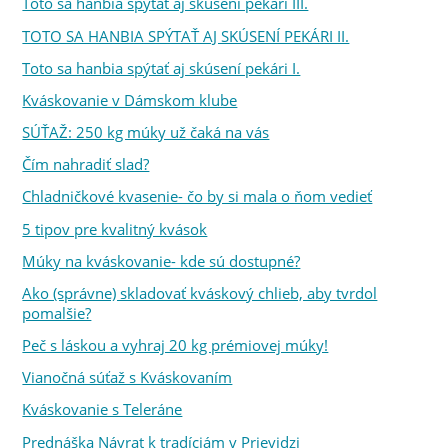
Toto sa hanbia spýtať aj skúsení pekári III.
TOTO SA HANBIA SPÝTAŤ AJ SKÚSENÍ PEKÁRI II.
Toto sa hanbia spýtať aj skúsení pekári I.
Kváskovanie v Dámskom klube
SÚŤAŽ: 250 kg múky už čaká na vás
Čím nahradiť slad?
Chladničkové kvasenie- čo by si mala o ňom vedieť
5 tipov pre kvalitný kvások
Múky na kváskovanie- kde sú dostupné?
Ako (správne) skladovať kváskový chlieb, aby tvrdol
pomalšie?
Peč s láskou a vyhraj 20 kg prémiovej múky!
Vianočná súťaž s Kváskovaním
Kváskovanie s Teleráne
Prednáška Návrat k tradíciám v Prievidzi