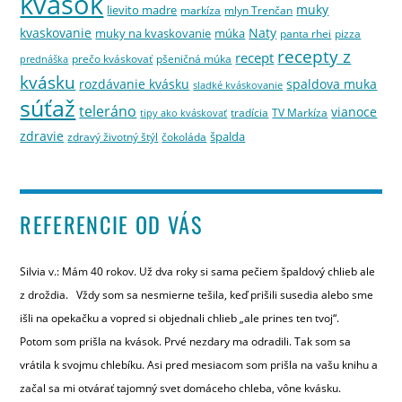
kvások
muky
lievito madre
markíza
mlyn Trenčan
kvaskovanie
Naty
muky na kvaskovanie
múka
panta rhei
pizza
recepty z
recept
prečo kváskovať
pšeničná múka
prednáška
kvásku
rozdávanie kvásku
spaldova muka
sladké kváskovanie
súťaž
teleráno
vianoce
tradícia
TV Markíza
tipy ako kváskovať
zdravie
špalda
zdravý životný štýl
čokoláda
REFERENCIE OD VÁS
Silvia v.: Mám 40 rokov. Už dva roky si sama pečiem špaldový chlieb ale
z droždia. Vždy som sa nesmierne tešila, keď prišili susedia alebo sme
išli na opekačku a vopred si objednali chlieb „ale prines ten tvoj“.
Potom som prišla na kvások. Prvé nezdary ma odradili. Tak som sa
vrátila k svojmu chlebíku. Asi pred mesiacom som prišla na vašu knihu a
začal sa mi otvárať tajomný svet domáceho chleba, vône kvásku.