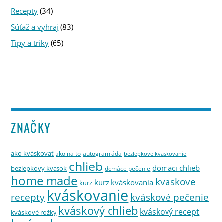
Recepty
(34)
Súťaž a vyhraj
(83)
Tipy a triky
(65)
ZNAČKY
ako kváskovať
ako na to
autogramiáda
bezlepkove kvaskovanie
chlieb
domáci chlieb
bezlepkovy kvasok
domáce pečenie
home made
kvaskove
kurz kváskovania
kurz
kváskovanie
kváskové pečenie
recepty
kváskový chlieb
kváskový recept
kváskové rožky