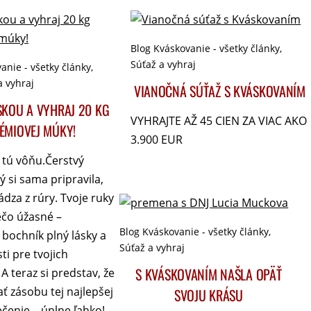
Blog Kváskovanie - všetky články
,
Súťaž a vyhraj
anie - všetky články
,
a vyhraj
VIANOČNÁ SÚŤAŽ S KVÁSKOVANÍM
SKOU A VYHRAJ 20 KG
VYHRAJTE AŽ 45 CIEN ZA VIAC AKO
ÉMIOVEJ MÚKY!
3.900 EUR
 tú vôňu.Čerstvý
rý si sama pripravila,
dza z rúry. Tvoje ruky
iečo úžasné –
Blog Kváskovanie - všetky články
,
bochník plný lásky a
Súťaž a vyhraj
sti pre tvojich
S KVÁSKOVANÍM NAŠLA OPÄŤ
 A teraz si predstav, že
ť zásobu tej najlepšej
SVOJU KRÁSU
čenie – úplne ľahko!