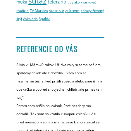
súťaž
teleráno
muka
tipy ako kváskovať
vianoce
zdravie
tradícia
TV Markíza
zdravý životný
špalda
štýl
čokoláda
REFERENCIE OD VÁS
Silvia v.: Mám 40 rokov. Už dva roky si sama pečiem
špaldový chlieb ale z droždia. Vždy som sa
nesmierne tešila, keď prišili susedia alebo sme išli na
opekačku a vopred si objednali chlieb „ale prines ten
tvoj“.
Potom som prišla na kvások. Prvé nezdary ma
odradili. Tak som sa vrátila k svojmu chlebíku. Asi
pred mesiacom som prišla na vašu knihu a začal sa
mi otvárať tajomný svet domáceho chleba, vône