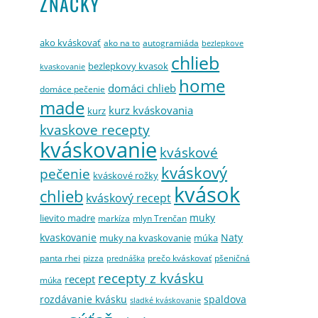
ZNAČKY
ako kváskovať
ako na to
autogramiáda
bezlepkove
chlieb
bezlepkovy kvasok
kvaskovanie
home
domáci chlieb
domáce pečenie
made
kurz kváskovania
kurz
kvaskove recepty
kváskovanie
kváskové
kváskový
pečenie
kváskové rožky
kvások
chlieb
kváskový recept
muky
lievito madre
markíza
mlyn Trenčan
kvaskovanie
Naty
muky na kvaskovanie
múka
panta rhei
pizza
prečo kváskovať
pšeničná
prednáška
recepty z kvásku
recept
múka
rozdávanie kvásku
spaldova
sladké kváskovanie