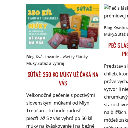
Blog Kváskov
Múky
,
Súťaž 
PEČ S LÁ
PR
Blog Kváskovanie - všetky články
,
Múky
,
Súťaž a vyhraj
Predstav si
SÚŤAŽ: 250 KG MÚKY UŽ ČAKÁ NA
chlieb, kto
práve vychá
VÁS
vytvorili n
Veľkonočné pečenie s poctivými
chrumkavý 
slovenskými múkami od Mlyn
starostlivo
Trenčan – to bude radosť
najbližších.
piecť! Až 5 z vás vyhrá po 50 kíl
môžeš získa
múky na kváskovanie i na bežné
múky na pe