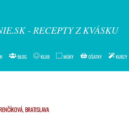
IE.SK - RECEPTY Z KVÁSKU
ÍH
BLOG
KLUB
MÚKY
OŠATKY
KURZY
RENČÍKOVÁ, BRATISLAVA