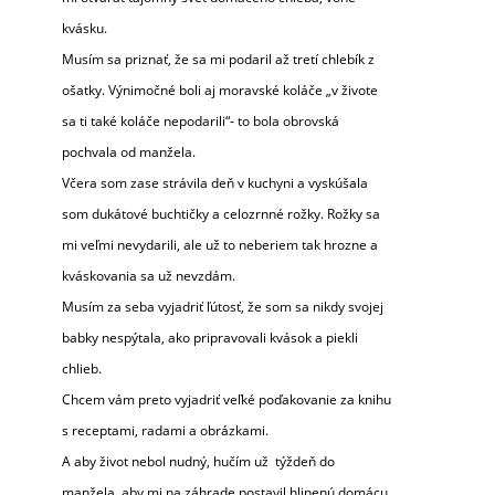
kvásku.
Musím sa priznať, že sa mi podaril až tretí chlebík z
ošatky. Výnimočné boli aj moravské koláče „v živote
sa ti také koláče nepodarili“- to bola obrovská
pochvala od manžela.
Včera som zase strávila deň v kuchyni a vyskúšala
som dukátové buchtičky a celozrnné rožky. Rožky sa
mi veľmi nevydarili, ale už to neberiem tak hrozne a
kváskovania sa už nevzdám.
Musím za seba vyjadriť ľútosť, že som sa nikdy svojej
babky nespýtala, ako pripravovali kvások a piekli
chlieb.
Chcem vám preto vyjadriť veľké poďakovanie za knihu
s receptami, radami a obrázkami.
A aby život nebol nudný, hučím už týždeň do
manžela, aby mi na záhrade postavil hlinenú domácu