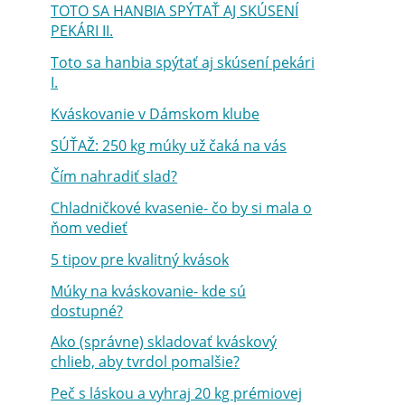
TOTO SA HANBIA SPÝTAŤ AJ SKÚSENÍ
PEKÁRI II.
Toto sa hanbia spýtať aj skúsení pekári
I.
Kváskovanie v Dámskom klube
SÚŤAŽ: 250 kg múky už čaká na vás
Čím nahradiť slad?
Chladničkové kvasenie- čo by si mala o
ňom vedieť
5 tipov pre kvalitný kvások
Múky na kváskovanie- kde sú
dostupné?
Ako (správne) skladovať kváskový
chlieb, aby tvrdol pomalšie?
Peč s láskou a vyhraj 20 kg prémiovej