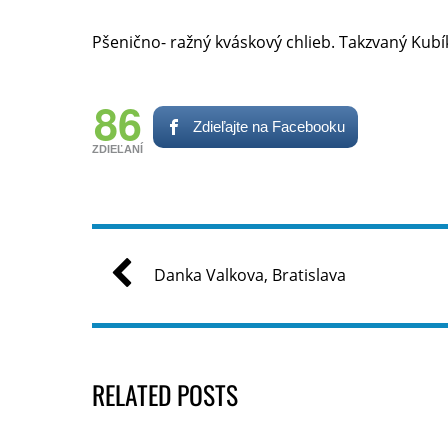
Pšenično- ražný kváskový chlieb. Takzvaný Kubí
86
Zdieľajte na Facebooku
ZDIEĽANÍ
Danka Valkova, Bratislava
RELATED POSTS