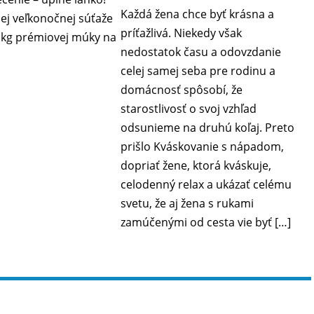
Každá žena chce byť krásna a
ej veľkonočnej súťaže
príťažlivá. Niekedy však
0 kg prémiovej múky na
nedostatok času a odovzdanie
celej samej seba pre rodinu a
domácnosť spôsobí, že
starostlivosť o svoj vzhľad
odsunieme na druhú koľaj. Preto
prišlo Kváskovanie s nápadom,
dopriať žene, ktorá kváskuje,
celodenný relax a ukázať celému
svetu, že aj žena s rukami
zamúčenými od cesta vie byť […]