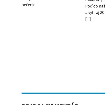
pečenie.
Poď do naš
a vyhraj 2
[…]