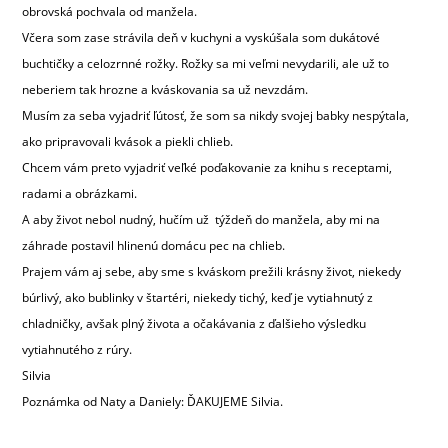
obrovská pochvala od manžela.
Včera som zase strávila deň v kuchyni a vyskúšala som dukátové
buchtičky a celozrnné rožky. Rožky sa mi veľmi nevydarili, ale už to
neberiem tak hrozne a kváskovania sa už nevzdám.
Musím za seba vyjadriť ľútosť, že som sa nikdy svojej babky nespýtala,
ako pripravovali kvások a piekli chlieb.
Chcem vám preto vyjadriť veľké poďakovanie za knihu s receptami,
radami a obrázkami.
A aby život nebol nudný, hučím už týždeň do manžela, aby mi na
záhrade postavil hlinenú domácu pec na chlieb.
Prajem vám aj sebe, aby sme s kváskom prežili krásny život, niekedy
búrlivý, ako bublinky v štartéri, niekedy tichý, keď je vytiahnutý z
chladničky, avšak plný života a očakávania z ďalšieho výsledku
vytiahnutého z rúry.
Silvia
Poznámka od Naty a Daniely: ĎAKUJEME Silvia.