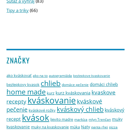
Súťaž a vyhraj
(83)
Tipy a triky
(66)
ZNAČKY
ako kváskovať
ako na to
autogramiáda
bezlepkove kvaskovanie
chlieb
domáci chlieb
bezlepkovy kvasok
domáce pečenie
home made
kvaskove
kurz kváskovania
kurz
kváskovanie
kváskové
recepty
kváskový chlieb
pečenie
kváskový
kváskové rožky
kvások
recept
muky
lievito madre
markíza
mlyn Trenčan
kvaskovanie
Naty
muky na kvaskovanie
múka
panta rhei
pizza