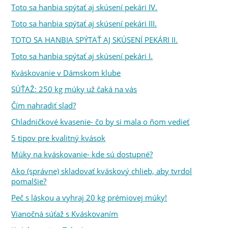
Toto sa hanbia spýtať aj skúsení pekári IV.
Toto sa hanbia spýtať aj skúsení pekári III.
TOTO SA HANBIA SPÝTAŤ AJ SKÚSENÍ PEKÁRI II.
Toto sa hanbia spýtať aj skúsení pekári I.
Kváskovanie v Dámskom klube
SÚŤAŽ: 250 kg múky už čaká na vás
Čím nahradiť slad?
Chladničkové kvasenie- čo by si mala o ňom vedieť
5 tipov pre kvalitný kvások
Múky na kváskovanie- kde sú dostupné?
Ako (správne) skladovať kváskový chlieb, aby tvrdol
pomalšie?
Peč s láskou a vyhraj 20 kg prémiovej múky!
Vianočná súťaž s Kváskovaním