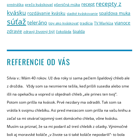
recepty z
recept
prečo kváskovať
pšeničná múka
prednáška
kvásku
rozdávanie kvásku
spaldova muka
sladké kváskovanie
súťaž
teleráno
vianoce
tradícia
TV Markíza
tipy ako kváskovať
zdravie
špalda
zdravý životný štýl
čokoláda
REFERENCIE OD VÁS
Silvia v.: Mám 40 rokov. Už dva roky si sama pečiem špaldový chlieb ale
z droždia. Vždy som sa nesmierne tešila, keď prišili susedia alebo sme
išli na opekačku a vopred si objednali chlieb „ale prines ten tvoj“.
Potom som prišla na kvások. Prvé nezdary ma odradili. Tak som sa
vrátila k svojmu chlebíku. Asi pred mesiacom som prišla na vašu knihu a
začal sa mi otvárať tajomný svet domáceho chleba, vône kvásku.
Musím sa priznať, že sa mi podaril až tretí chlebík z ošatky. Výnimočné
boli aj moravské koláče „v živote sa ti také koláče nepodarili“- to bola