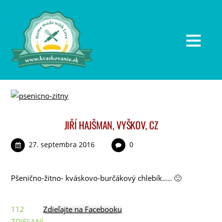
JIŘÍ HAJŠMAN, VYŠKOV, CZ
27. septembra 2016
0
Pšenično-žitno- kváskovo-burčákový chlebík….. 🙂
112
Zdieľajte na Facebooku
ZDIEĽANÍ