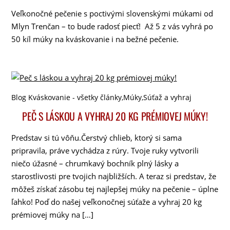
Veľkonočné pečenie s poctivými slovenskými múkami od
Mlyn Trenčan – to bude radosť piecť! Až 5 z vás vyhrá po
50 kíl múky na kváskovanie i na bežné pečenie.
Blog Kváskovanie - všetky články
,
Múky
,
Súťaž a vyhraj
PEČ S LÁSKOU A VYHRAJ 20 KG PRÉMIOVEJ MÚKY!
Predstav si tú vôňu.Čerstvý chlieb, ktorý si sama
pripravila, práve vychádza z rúry. Tvoje ruky vytvorili
niečo úžasné – chrumkavý bochník plný lásky a
starostlivosti pre tvojich najbližších. A teraz si predstav, že
môžeš získať zásobu tej najlepšej múky na pečenie – úplne
ľahko! Poď do našej veľkonočnej súťaže a vyhraj 20 kg
prémiovej múky na […]