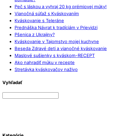
Peč s láskou a vyhraj 20 kg prémiovej múky!
Vianočná súťaž s Kváskovaním
Kváskovanie s Teleráne
Prednáška Návrat k tradíciám v Prievidzi
Pšenica z Ukrajiny?
Kváskovanie v Tajomstvo mojej kuchyne
Beseda Zdravé deti a vianočné kváskovanie
Maslové sušienky s kváskom-RECEPT
Ako nahradiť múku v recepte
Stretávka kváskovačov naživo
Vyhľadať
Kategórie