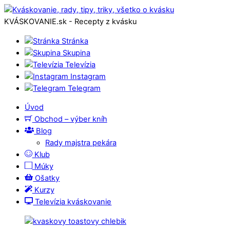
KVÁSKOVANIE.sk - Recepty z kvásku
Stránka
Skupina
Televízia
Instagram
Telegram
Úvod
Obchod – výber kníh
Blog
Rady majstra pekára
Klub
Múky
Ošatky
Kurzy
Televízia kváskovanie