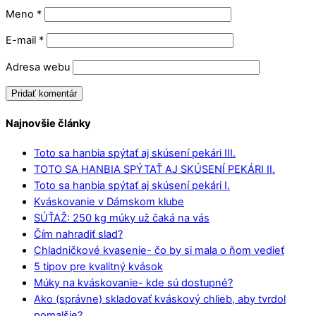
Meno
*
E-mail
*
Adresa webu
Najnovšie články
Toto sa hanbia spýtať aj skúsení pekári III.
TOTO SA HANBIA SPÝTAŤ AJ SKÚSENÍ PEKÁRI II.
Toto sa hanbia spýtať aj skúsení pekári I.
Kváskovanie v Dámskom klube
SÚŤAŽ: 250 kg múky už čaká na vás
Čím nahradiť slad?
Chladničkové kvasenie- čo by si mala o ňom vedieť
5 tipov pre kvalitný kvások
Múky na kváskovanie- kde sú dostupné?
Ako (správne) skladovať kváskový chlieb, aby tvrdol
pomalšie?