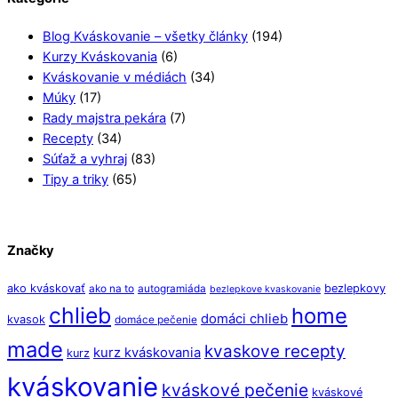
Blog Kváskovanie – všetky články
(194)
Kurzy Kváskovania
(6)
Kváskovanie v médiách
(34)
Múky
(17)
Rady majstra pekára
(7)
Recepty
(34)
Súťaž a vyhraj
(83)
Tipy a triky
(65)
Značky
ako kváskovať
bezlepkovy
ako na to
autogramiáda
bezlepkove kvaskovanie
chlieb
home
domáci chlieb
kvasok
domáce pečenie
made
kvaskove recepty
kurz kváskovania
kurz
kváskovanie
kváskové pečenie
kváskové