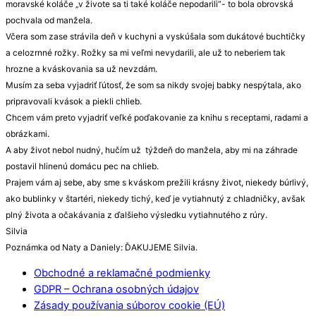
moravské koláče „v živote sa ti také koláče nepodarili“- to bola obrovská
pochvala od manžela.
Včera som zase strávila deň v kuchyni a vyskúšala som dukátové buchtičky
a celozrnné rožky. Rožky sa mi veľmi nevydarili, ale už to neberiem tak
hrozne a kváskovania sa už nevzdám.
Musím za seba vyjadriť ľútosť, že som sa nikdy svojej babky nespýtala, ako
pripravovali kvások a piekli chlieb.
Chcem vám preto vyjadriť veľké poďakovanie za knihu s receptami, radami a
obrázkami.
A aby život nebol nudný, hučím už týždeň do manžela, aby mi na záhrade
postavil hlinenú domácu pec na chlieb.
Prajem vám aj sebe, aby sme s kváskom prežili krásny život, niekedy búrlivý,
ako bublinky v štartéri, niekedy tichý, keď je vytiahnutý z chladničky, avšak
plný života a očakávania z ďalšieho výsledku vytiahnutého z rúry.
Silvia
Poznámka od Naty a Daniely: ĎAKUJEME Silvia.
Obchodné a reklamačné podmienky
GDPR – Ochrana osobných údajov
Zásady používania súborov cookie (EÚ)