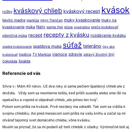
kvások
kváskový chlieb
kváskový recept
rožky
muky kvaskovanie
lievito madre
muky na
markíza
mlyn Trenčan
Naty
kvaskovanie
múka
panta rhei
pizza
prečo kváskovať
prednáška
recepty z kvásku
recept
rozdávanie kvásku
pšeničná múka
súťaž
teleráno
spaldova muka
sladké kváskovanie
tipy ako
vianoce
zdravie
tradícia
TV Markíza
zdravý životný štýl
kváskovať
špalda
čokoláda
Referencie od vás
Silvia v.: Mám 40 rokov. Už dva roky si sama pečiem špaldový chlieb ale z
droždia. Vždy som sa nesmierne tešila, keď prišili susedia alebo sme išli na
opekačku a vopred si objednali chlieb „ale prines ten tvoj“.
Potom som prišla na kvások. Prvé nezdary ma odradili. Tak som sa vrátila k
svojmu chlebíku. Asi pred mesiacom som prišla na vašu knihu a začal sa mi
otvárať tajomný svet domáceho chleba, vône kvásku.
Musím sa priznať, že sa mi podaril až tretí chlebík z ošatky. Výnimočné boli aj