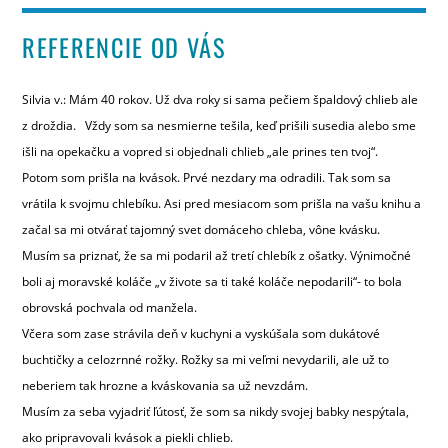
REFERENCIE OD VÁS
Silvia v.: Mám 40 rokov. Už dva roky si sama pečiem špaldový chlieb ale
z droždia. Vždy som sa nesmierne tešila, keď prišili susedia alebo sme
išli na opekačku a vopred si objednali chlieb „ale prines ten tvoj“.
Potom som prišla na kvások. Prvé nezdary ma odradili. Tak som sa
vrátila k svojmu chlebíku. Asi pred mesiacom som prišla na vašu knihu a
začal sa mi otvárať tajomný svet domáceho chleba, vône kvásku.
Musím sa priznať, že sa mi podaril až tretí chlebík z ošatky. Výnimočné
boli aj moravské koláče „v živote sa ti také koláče nepodarili“- to bola
obrovská pochvala od manžela.
Včera som zase strávila deň v kuchyni a vyskúšala som dukátové
buchtičky a celozrnné rožky. Rožky sa mi veľmi nevydarili, ale už to
neberiem tak hrozne a kváskovania sa už nevzdám.
Musím za seba vyjadriť ľútosť, že som sa nikdy svojej babky nespýtala,
ako pripravovali kvások a piekli chlieb.