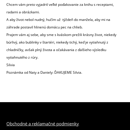
Chcem vám preto vyjadriť veľké poďakovanie za knihu s receptami,
radami a obrázkami.
A aby život nebol nudný, hučím už týždeň do manžela, aby mi na
záhrade postavil hlinenú domácu pec na chlieb.
Prajem vám aj sebe, aby sme s kváskom prežili krásny život, niekedy
búrlivý, ako bublinky v štartéri, niekedy tichý, keď je vytiahnutý z
chladničky, avšak plný života a očakávania z ďalšieho výsledku
vytiahnutého z rúry.
Silvia
Poznámka od Naty a Daniely: ĎAKUJEME Silvia.
Obchodné a reklamačné podmienky