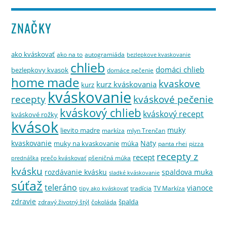
ZNAČKY
ako kváskovať
ako na to
autogramiáda
bezlepkove kvaskovanie
chlieb
domáci chlieb
bezlepkovy kvasok
domáce pečenie
home made
kvaskove
kurz kváskovania
kurz
kváskovanie
kváskové pečenie
recepty
kváskový chlieb
kváskový recept
kváskové rožky
kvások
muky
lievito madre
markíza
mlyn Trenčan
kvaskovanie
Naty
muky na kvaskovanie
múka
panta rhei
pizza
recepty z
recept
prečo kváskovať
pšeničná múka
prednáška
kvásku
rozdávanie kvásku
spaldova muka
sladké kváskovanie
súťaž
teleráno
vianoce
tradícia
TV Markíza
tipy ako kváskovať
zdravie
špalda
zdravý životný štýl
čokoláda