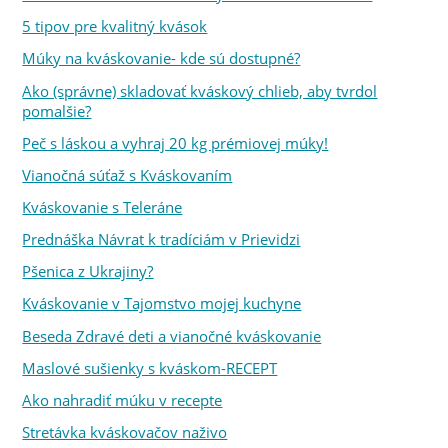
5 tipov pre kvalitný kvások
Múky na kváskovanie- kde sú dostupné?
Ako (správne) skladovať kváskový chlieb, aby tvrdol
pomalšie?
Peč s láskou a vyhraj 20 kg prémiovej múky!
Vianočná súťaž s Kváskovaním
Kváskovanie s Teleráne
Prednáška Návrat k tradíciám v Prievidzi
Pšenica z Ukrajiny?
Kváskovanie v Tajomstvo mojej kuchyne
Beseda Zdravé deti a vianočné kváskovanie
Maslové sušienky s kváskom-RECEPT
Ako nahradiť múku v recepte
Stretávka kváskovačov naživo