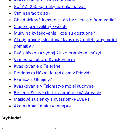
SÚŤAŽ: 250 kg múky už čaká na vás
Čím nahradiť slad?
Chladničkové kvasenie- čo by si mala o ňom vedieť
5 tipov pre kvalitný kvások
Múky na kváskovanie- kde sú dostupné?
Ako (správne) skladovať kváskový chlieb, aby tvrdol
pomalšie?
Peč s láskou a vyhraj 20 kg prémiovej múky!
Vianočná súťaž s Kváskovaním
Kváskovanie s Teleráne
Prednáška Návrat k tradíciám v Prievidzi
Pšenica z Ukrajiny?
Kváskovanie v Tajomstvo mojej kuchyne
Beseda Zdravé deti a vianočné kváskovanie
Maslové sušienky s kváskom-RECEPT
Ako nahradiť múku v recepte
Vyhľadať