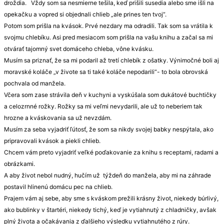
droždia. Vždy som sa nesmierne tešila, keď prišili susedia alebo sme išli na
opekačku a vopred si objednali chlieb „ale prines ten tvoj“.
Potom som prišla na kvások. Prvé nezdary ma odradili. Tak som sa vrátila k
svojmu chlebíku. Asi pred mesiacom som prišla na vašu knihu a začal sa mi
otvárať tajomný svet domáceho chleba, vône kvásku.
Musím sa priznať, že sa mi podaril až tretí chlebík z ošatky. Výnimočné boli aj
moravské koláče „v živote sa ti také koláče nepodarili“- to bola obrovská
pochvala od manžela.
Včera som zase strávila deň v kuchyni a vyskúšala som dukátové buchtičky
a celozrnné rožky. Rožky sa mi veľmi nevydarili, ale už to neberiem tak
hrozne a kváskovania sa už nevzdám.
Musím za seba vyjadriť ľútosť, že som sa nikdy svojej babky nespýtala, ako
pripravovali kvások a piekli chlieb.
Chcem vám preto vyjadriť veľké poďakovanie za knihu s receptami, radami a
obrázkami.
A aby život nebol nudný, hučím už týždeň do manžela, aby mi na záhrade
postavil hlinenú domácu pec na chlieb.
Prajem vám aj sebe, aby sme s kváskom prežili krásny život, niekedy búrlivý,
ako bublinky v štartéri, niekedy tichý, keď je vytiahnutý z chladničky, avšak
plný života a očakávania z ďalšieho výsledku vytiahnutého z rúry.