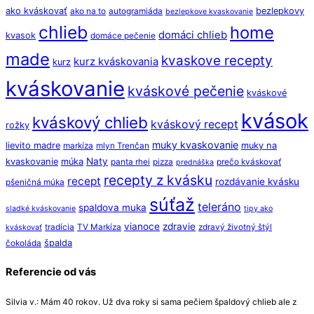
ako kváskovať
bezlepkovy
ako na to
autogramiáda
bezlepkove kvaskovanie
chlieb
home
domáci chlieb
kvasok
domáce pečenie
made
kvaskove recepty
kurz kváskovania
kurz
kváskovanie
kváskové pečenie
kváskové
kvások
kváskový chlieb
kváskový recept
rožky
muky kvaskovanie
lievito madre
muky na
markíza
mlyn Trenčan
Naty
kvaskovanie
múka
panta rhei
pizza
prečo kváskovať
prednáška
recepty z kvásku
recept
rozdávanie kvásku
pšeničná múka
súťaž
teleráno
spaldova muka
sladké kváskovanie
tipy ako
vianoce
zdravie
tradícia
TV Markíza
zdravý životný štýl
kváskovať
špalda
čokoláda
Referencie od vás
Silvia v.: Mám 40 rokov. Už dva roky si sama pečiem špaldový chlieb ale z