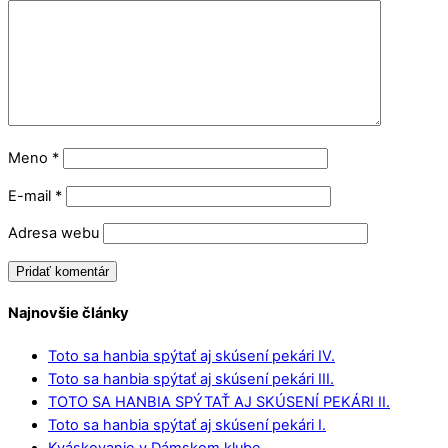
Meno
*
E-mail
*
Adresa webu
Najnovšie články
Toto sa hanbia spýtať aj skúsení pekári IV.
Toto sa hanbia spýtať aj skúsení pekári III.
TOTO SA HANBIA SPÝTAŤ AJ SKÚSENÍ PEKÁRI II.
Toto sa hanbia spýtať aj skúsení pekári I.
Kváskovanie v Dámskom klube