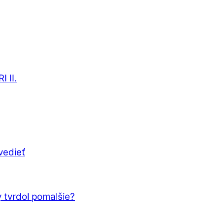
 II.
vedieť
 tvrdol pomalšie?