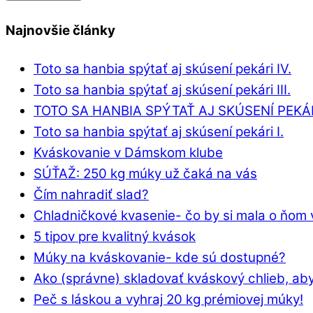
Najnovšie články
Toto sa hanbia spýtať aj skúsení pekári IV.
Toto sa hanbia spýtať aj skúsení pekári III.
TOTO SA HANBIA SPÝTAŤ AJ SKÚSENÍ PEKÁRI
Toto sa hanbia spýtať aj skúsení pekári I.
Kváskovanie v Dámskom klube
SÚŤAŽ: 250 kg múky už čaká na vás
Čím nahradiť slad?
Chladničkové kvasenie- čo by si mala o ňom 
5 tipov pre kvalitný kvások
Múky na kváskovanie- kde sú dostupné?
Ako (správne) skladovať kváskový chlieb, aby
Peč s láskou a vyhraj 20 kg prémiovej múky!