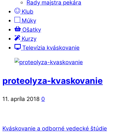
Rady majstra pekára
Klub
Múky
Ošatky
Kurzy
Televízia kváskovanie
proteolyza-kvaskovanie
11. apríla 2018
0
Kváskovanie a odborné vedecké štúdie