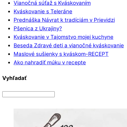
Vianočná súťaž s Kváskovaním
Kváskovanie s Teleráne
Prednáška Návrat k tradíciám v Prievidzi
Pšenica z Ukrajiny?
Kváskovanie v Tajomstvo mojej kuchyne
Beseda Zdravé deti a vianočné kváskovanie
Maslové sušienky s kváskom-RECEPT
Ako nahradiť múku v recepte
Vyhľadať