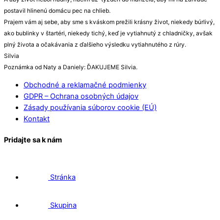
postavil hlinenú domácu pec na chlieb.
Prajem vám aj sebe, aby sme s kváskom prežili krásny život, niekedy búrlivý,
ako bublinky v štartéri, niekedy tichý, keď je vytiahnutý z chladničky, avšak
plný života a očakávania z ďalšieho výsledku vytiahnutého z rúry.
Silvia
Poznámka od Naty a Daniely: ĎAKUJEME Silvia.
Obchodné a reklamačné podmienky
GDPR – Ochrana osobných údajov
Zásady používania súborov cookie (EÚ)
Kontakt
Pridajte sa k nám
Stránka
Skupina