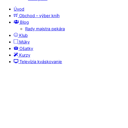
Úvod
Obchod – výber kníh
Blog
Rady majstra pekára
Klub
Múky
Ošatky
Kurzy
Televízia kváskovanie