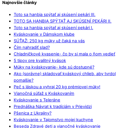
Najnovšie články
Toto sa hanbia spýtať aj skúsení pekári III.
TOTO SA HANBIA SPÝTAŤ AJ SKÚSENÍ PEKÁRI II.
Toto sa hanbia spýtať aj skúsení pekári I.
Kváskovanie v Dámskom klube
SÚŤAŽ: 250 kg múky už čaká na vás
Čím nahradiť slad?
Chladničkové kvasenie- čo by si mala o ňom vedieť
5 tipov pre kvalitný kvások
Múky na kváskovanie- kde sú dostupné?
Ako (správne) skladovať kváskový chlieb, aby tvrdol
pomalšie?
Peč s láskou a vyhraj 20 kg prémiovej múky!
Vianočná súťaž s Kváskovaním
Kváskovanie s Teleráne
Prednáška Návrat k tradíciám v Prievidzi
Pšenica z Ukrajiny?
Kváskovanie v Tajomstvo mojej kuchyne
Beseda Zdravé deti a vianočné kváskovanie