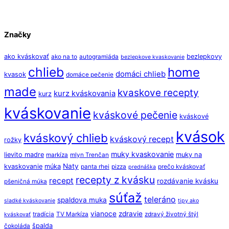
Značky
ako kváskovať
bezlepkovy
ako na to
autogramiáda
bezlepkove kvaskovanie
chlieb
home
domáci chlieb
kvasok
domáce pečenie
made
kvaskove recepty
kurz kváskovania
kurz
kváskovanie
kváskové pečenie
kváskové
kvások
kváskový chlieb
kváskový recept
rožky
muky kvaskovanie
lievito madre
muky na
markíza
mlyn Trenčan
Naty
kvaskovanie
múka
panta rhei
pizza
prečo kváskovať
prednáška
recepty z kvásku
recept
rozdávanie kvásku
pšeničná múka
súťaž
teleráno
spaldova muka
sladké kváskovanie
tipy ako
vianoce
zdravie
tradícia
TV Markíza
zdravý životný štýl
kváskovať
špalda
čokoláda