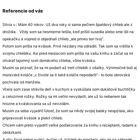
Referencie od vás
Silvia v.: Mám 40 rokov. Už dva roky si sama pečiem špaldový chlieb ale z
droždia. Vždy som sa nesmierne tešila, keď prišili susedia alebo sme išli na
opekačku a vopred si objednali chlieb „ale prines ten tvoj“.
Potom som prišla na kvások. Prvé nezdary ma odradili. Tak som sa vrátila k
svojmu chlebíku. Asi pred mesiacom som prišla na vašu knihu a začal sa mi
otvárať tajomný svet domáceho chleba, vône kvásku.
Musím sa priznať, že sa mi podaril až tretí chlebík z ošatky. Výnimočné boli aj
moravské koláče „v živote sa ti také koláče nepodarili“- to bola obrovská
pochvala od manžela.
Včera som zase strávila deň v kuchyni a vyskúšala som dukátové buchtičky
a celozrnné rožky. Rožky sa mi veľmi nevydarili, ale už to neberiem tak
hrozne a kváskovania sa už nevzdám.
Musím za seba vyjadriť ľútosť, že som sa nikdy svojej babky nespýtala, ako
pripravovali kvások a piekli chlieb.
Chcem vám preto vyjadriť veľké poďakovanie za knihu s receptami, radami a
obrázkami.
A aby život nebol nudný, hučím už týždeň do manžela, aby mi na záhrade