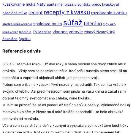
Naty
kvaskovanie
múka
panta rhei
pizza
prečo kváskovať
prednáška
recepty z kvásku
recept
rozdávanie kvásku
pšeničná múka
súťaž
teleráno
spaldova muka
sladké kváskovanie
tipy ako
vianoce
zdravie
tradícia
TV Markíza
zdravý životný štýl
kváskovať
špalda
čokoláda
Referencie od vás
Silvia v.: Mám 40 rokov. Už dva roky si sama pečiem špaldový chlieb ale z
droždia. Vždy som sa nesmierne tešila, keď prišili susedia alebo sme išli na
opekačku a vopred si objednali chlieb „ale prines ten tvoj“.
Potom som prišla na kvások. Prvé nezdary ma odradili. Tak som sa vrátila k
svojmu chlebíku. Asi pred mesiacom som prišla na vašu knihu a začal sa mi
otvárať tajomný svet domáceho chleba, vône kvásku.
Musím sa priznať, že sa mi podaril až tretí chlebík z ošatky. Výnimočné boli aj
moravské koláče „v živote sa ti také koláče nepodarili“- to bola obrovská
pochvala od manžela.
Včera som zase strávila deň v kuchyni a vyskúšala som dukátové buchtičky
a celozrnné rožky. Rožky sa mi veľmi nevydarili, ale už to neberiem tak