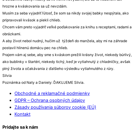
hrozne a kváskovania sa už nevzdám.
Musím za seba vyjadriť ľútosť, že som sa nikdy svojej babky nespýtala, ako
pripravovali kvások a piekli chlieb.
Chcem vám preto vyjadriť veľké poďakovanie za knihu s receptami, radami a
obrázkami.
A aby život nebol nudný, hučím už týždeň do manžela, aby mi na záhrade
postavil hlinenú domácu pec na chlieb.
Prajem vám aj sebe, aby sme s kváskom prežili krásny život, niekedy búrlivý,
ako bublinky v štartéri, niekedy tichý, keď je vytiahnutý z chladničky, avšak
plný života a očakávania z ďalšieho výsledku vytiahnutého z rúry.
Silvia
Poznámka od Naty a Daniely: ĎAKUJEME Silvia.
Obchodné a reklamačné podmienky
GDPR – Ochrana osobných údajov
Zásady používania súborov cookie (EÚ)
Kontakt
Pridajte sa k nám