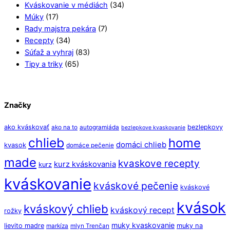
Kváskovanie v médiách
(34)
Múky
(17)
Rady majstra pekára
(7)
Recepty
(34)
Súťaž a vyhraj
(83)
Tipy a triky
(65)
Značky
ako kváskovať
bezlepkovy
ako na to
autogramiáda
bezlepkove kvaskovanie
chlieb
home
domáci chlieb
kvasok
domáce pečenie
made
kvaskove recepty
kurz kváskovania
kurz
kváskovanie
kváskové pečenie
kváskové
kvások
kváskový chlieb
kváskový recept
rožky
muky kvaskovanie
lievito madre
muky na
markíza
mlyn Trenčan