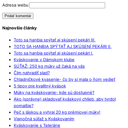
Adresa webu
Najnovšie články
Toto sa hanbia spýtať aj skúsení pekári III.
TOTO SA HANBIA SPÝTAŤ AJ SKÚSENÍ PEKÁRI II.
Toto sa hanbia spýtať aj skúsení pekári I.
Kváskovanie v Dámskom klube
SÚŤAŽ: 250 kg múky už čaká na vás
Čím nahradiť slad?
Chladničkové kvasenie- čo by si mala o ňom vedieť
5 tipov pre kvalitný kvások
Múky na kváskovanie- kde sú dostupné?
Ako (správne) skladovať kváskový chlieb, aby tvrdol
pomalšie?
Peč s láskou a vyhraj 20 kg prémiovej múky!
Vianočná súťaž s Kváskovaním
Kváskovanie s Teleráne