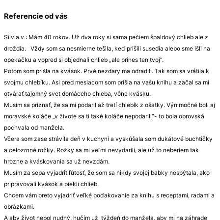
Referencie od vás
Silvia v.: Mám 40 rokov. Už dva roky si sama pečiem špaldový chlieb ale z
droždia. Vždy som sa nesmierne tešila, keď prišili susedia alebo sme išli na
opekačku a vopred si objednali chlieb „ale prines ten tvoj“.
Potom som prišla na kvások. Prvé nezdary ma odradili. Tak som sa vrátila k
svojmu chlebíku. Asi pred mesiacom som prišla na vašu knihu a začal sa mi
otvárať tajomný svet domáceho chleba, vône kvásku.
Musím sa priznať, že sa mi podaril až tretí chlebík z ošatky. Výnimočné boli aj
moravské koláče „v živote sa ti také koláče nepodarili“- to bola obrovská
pochvala od manžela.
Včera som zase strávila deň v kuchyni a vyskúšala som dukátové buchtičky
a celozrnné rožky. Rožky sa mi veľmi nevydarili, ale už to neberiem tak
hrozne a kváskovania sa už nevzdám.
Musím za seba vyjadriť ľútosť, že som sa nikdy svojej babky nespýtala, ako
pripravovali kvások a piekli chlieb.
Chcem vám preto vyjadriť veľké poďakovanie za knihu s receptami, radami a
obrázkami.
A aby život nebol nudný, hučím už týždeň do manžela, aby mi na záhrade