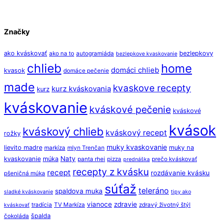
Značky
ako kváskovať
bezlepkovy
ako na to
autogramiáda
bezlepkove kvaskovanie
chlieb
home
domáci chlieb
kvasok
domáce pečenie
made
kvaskove recepty
kurz kváskovania
kurz
kváskovanie
kváskové pečenie
kváskové
kvások
kváskový chlieb
kváskový recept
rožky
muky kvaskovanie
lievito madre
muky na
markíza
mlyn Trenčan
Naty
kvaskovanie
múka
panta rhei
pizza
prečo kváskovať
prednáška
recepty z kvásku
recept
rozdávanie kvásku
pšeničná múka
súťaž
teleráno
spaldova muka
sladké kváskovanie
tipy ako
vianoce
zdravie
tradícia
TV Markíza
zdravý životný štýl
kváskovať
špalda
čokoláda