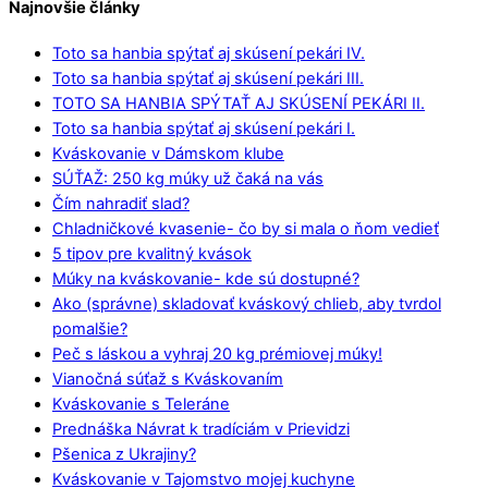
Najnovšie články
Toto sa hanbia spýtať aj skúsení pekári IV.
Toto sa hanbia spýtať aj skúsení pekári III.
TOTO SA HANBIA SPÝTAŤ AJ SKÚSENÍ PEKÁRI II.
Toto sa hanbia spýtať aj skúsení pekári I.
Kváskovanie v Dámskom klube
SÚŤAŽ: 250 kg múky už čaká na vás
Čím nahradiť slad?
Chladničkové kvasenie- čo by si mala o ňom vedieť
5 tipov pre kvalitný kvások
Múky na kváskovanie- kde sú dostupné?
Ako (správne) skladovať kváskový chlieb, aby tvrdol
pomalšie?
Peč s láskou a vyhraj 20 kg prémiovej múky!
Vianočná súťaž s Kváskovaním
Kváskovanie s Teleráne
Prednáška Návrat k tradíciám v Prievidzi
Pšenica z Ukrajiny?
Kváskovanie v Tajomstvo mojej kuchyne