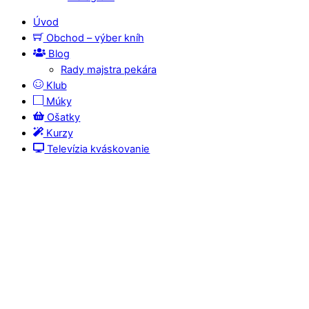
Úvod
Obchod – výber kníh
Blog
Rady majstra pekára
Klub
Múky
Ošatky
Kurzy
Televízia kváskovanie