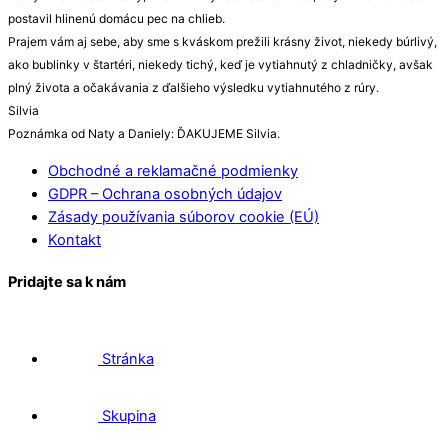
postavil hlinenú domácu pec na chlieb.
Prajem vám aj sebe, aby sme s kváskom prežili krásny život, niekedy búrlivý,
ako bublinky v štartéri, niekedy tichý, keď je vytiahnutý z chladničky, avšak
plný života a očakávania z ďalšieho výsledku vytiahnutého z rúry.
Silvia
Poznámka od Naty a Daniely: ĎAKUJEME Silvia.
Obchodné a reklamačné podmienky
GDPR – Ochrana osobných údajov
Zásady používania súborov cookie (EÚ)
Kontakt
Pridajte sa k nám
Stránka
Skupina