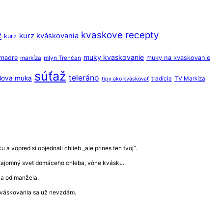
e
kvaskove recepty
kurz kváskovania
kurz
muky kvaskovanie
 madre
muky na kvaskovanie
markíza
mlyn Trenčan
súťaž
teleráno
dova muka
tradícia
TV Markíza
tipy ako kváskovať
a vopred si objednali chlieb „ale prines ten tvoj“.
ať tajomný svet domáceho chleba, vône kvásku.
ala od manžela.
 kváskovania sa už nevzdám.