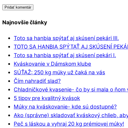
Najnovšie články
Toto sa hanbia spýtať aj skúsení pekári III.
TOTO SA HANBIA SPÝTAŤ AJ SKÚSENÍ PEKÁRI
Toto sa hanbia spýtať aj skúsení pekári I.
Kváskovanie v Dámskom klube
SÚŤAŽ: 250 kg múky už čaká na vás
Čím nahradiť slad?
Chladničkové kvasenie- čo by si mala o ňom 
5 tipov pre kvalitný kvások
Múky na kváskovanie- kde sú dostupné?
Ako (správne) skladovať kváskový chlieb, aby
Peč s láskou a vyhraj 20 kg prémiovej múky!