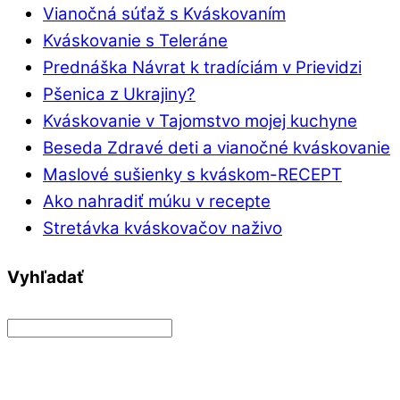
Vianočná súťaž s Kváskovaním
Kváskovanie s Teleráne
Prednáška Návrat k tradíciám v Prievidzi
Pšenica z Ukrajiny?
Kváskovanie v Tajomstvo mojej kuchyne
Beseda Zdravé deti a vianočné kváskovanie
Maslové sušienky s kváskom-RECEPT
Ako nahradiť múku v recepte
Stretávka kváskovačov naživo
Vyhľadať