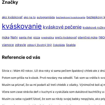
Značky
ako kváskovať
bezlepkovy 
ako na to
autogramiáda
bezlepkove kvaskovanie
kváskovanie
kváskové pečenie
kváskové rožky
rec
Naty
múka
panta rhei
pizza
prečo kváskovať
pšeničná múka
prednáška
vianoce
zdravie
špalda
zdravý životný štýl
čokoláda
Referencie od vás
Silvia v.: Mám 40 rokov. Už dva roky si sama pečiem špaldový chlieb ale z drožd
Potom som prišla na kvások. Prvé nezdary ma odradili. Tak som sa vrátila k s
Musím sa priznať, že sa mi podaril až tretí chlebík z ošatky. Výnimočné boli aj
Včera som zase strávila deň v kuchyni a vyskúšala som dukátové buchtičky a 
Musím za seba vyjadriť ľútosť, že som sa nikdy svojej babky nespýtala, ako prip