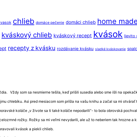
chlieb
home mad
domáci chlieb
kvasok
domáce pečenie
kvások
kváskový chlieb
kváskový recept
lievito
recepty z kvásku
ept
rozdávanie kvásku
spal
sladké kváskovanie
ia. Vždy som sa nesmierne tešila, keď prišili susedia alebo sme išli na opekačku 
vojmu chlebíku. Asi pred mesiacom som prišla na vašu knihu a začal sa mi otvár
 moravské koláče „v živote sa ti také koláče nepodarili“- to bola obrovská pochv
celozrnné rožky. Rožky sa mi veľmi nevydarili, ale už to neberiem tak hrozne a
ravovali kvások a piekli chlieb.