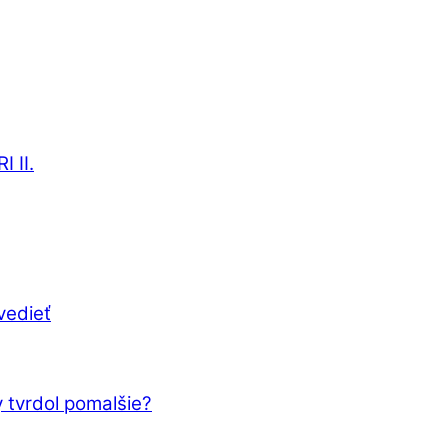
 II.
vedieť
 tvrdol pomalšie?