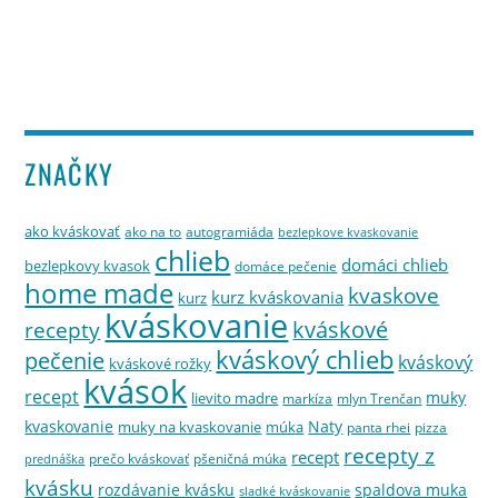
ZNAČKY
ako kváskovať
ako na to
autogramiáda
bezlepkove kvaskovanie
chlieb
domáci chlieb
bezlepkovy kvasok
domáce pečenie
home made
kvaskove
kurz kváskovania
kurz
kváskovanie
kváskové
recepty
kváskový chlieb
pečenie
kváskový
kváskové rožky
kvások
recept
muky
lievito madre
markíza
mlyn Trenčan
kvaskovanie
Naty
muky na kvaskovanie
múka
panta rhei
pizza
recepty z
recept
prečo kváskovať
pšeničná múka
prednáška
kvásku
rozdávanie kvásku
spaldova muka
sladké kváskovanie