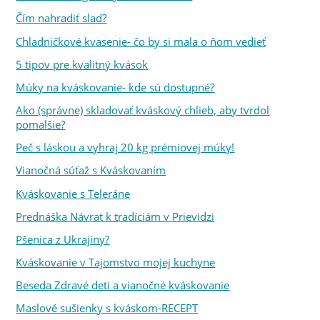
Čím nahradiť slad?
Chladničkové kvasenie- čo by si mala o ňom vedieť
5 tipov pre kvalitný kvások
Múky na kváskovanie- kde sú dostupné?
Ako (správne) skladovať kváskový chlieb, aby tvrdol
pomalšie?
Peč s láskou a vyhraj 20 kg prémiovej múky!
Vianočná súťaž s Kváskovaním
Kváskovanie s Teleráne
Prednáška Návrat k tradíciám v Prievidzi
Pšenica z Ukrajiny?
Kváskovanie v Tajomstvo mojej kuchyne
Beseda Zdravé deti a vianočné kváskovanie
Maslové sušienky s kváskom-RECEPT