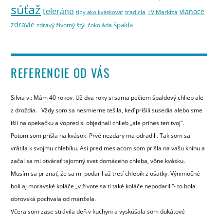
súťaž
teleráno
vianoce
tradícia
TV Markíza
tipy ako kváskovať
zdravie
špalda
zdravý životný štýl
čokoláda
REFERENCIE OD VÁS
Silvia v.: Mám 40 rokov. Už dva roky si sama pečiem špaldový chlieb ale
z droždia. Vždy som sa nesmierne tešila, keď prišili susedia alebo sme
išli na opekačku a vopred si objednali chlieb „ale prines ten tvoj“.
Potom som prišla na kvások. Prvé nezdary ma odradili. Tak som sa
vrátila k svojmu chlebíku. Asi pred mesiacom som prišla na vašu knihu a
začal sa mi otvárať tajomný svet domáceho chleba, vône kvásku.
Musím sa priznať, že sa mi podaril až tretí chlebík z ošatky. Výnimočné
boli aj moravské koláče „v živote sa ti také koláče nepodarili“- to bola
obrovská pochvala od manžela.
Včera som zase strávila deň v kuchyni a vyskúšala som dukátové