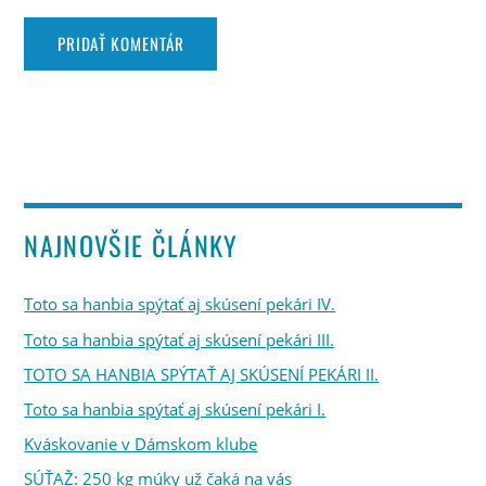
NAJNOVŠIE ČLÁNKY
Toto sa hanbia spýtať aj skúsení pekári IV.
Toto sa hanbia spýtať aj skúsení pekári III.
TOTO SA HANBIA SPÝTAŤ AJ SKÚSENÍ PEKÁRI II.
Toto sa hanbia spýtať aj skúsení pekári I.
Kváskovanie v Dámskom klube
SÚŤAŽ: 250 kg múky už čaká na vás