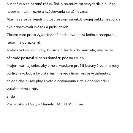
buchtičky a celozrnné rožky. Rožky sa mi veľmi nevydarili, ale už to
neberiem tak hrozne a kváskovania sa už nevzdám.
Musím za seba vyjadriť ľútosť, že som sa nikdy svojej babky nespýtala,
ako pripravovali kvások a piekli chlieb.
Chcem vám preto vyjadriť veľké poďakovanie za knihu s receptami,
radami a obrázkami.
A aby život nebol nudný, hučím už týždeň do manžela, aby mi na
záhrade postavil hlinenú domácu pec na chlieb.
Prajem vám aj sebe, aby sme s kváskom prežili krásny život, niekedy
búrlivý, ako bublinky v štartéri, niekedy tichý, keď je vytiahnutý z
chladničky, avšak plný života a očakávania z ďalšieho výsledku
vytiahnutého z rúry.
Silvia
Poznámka od Naty a Daniely: ĎAKUJEME Silvia.