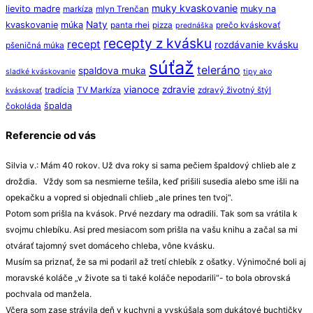
muky kvaskovanie
lievito madre
muky na
markíza
mlyn Trenčan
Naty
kvaskovanie
múka
panta rhei
pizza
prečo kváskovať
prednáška
recepty z kvásku
recept
rozdávanie kvásku
pšeničná múka
súťaž
teleráno
spaldova muka
sladké kváskovanie
tipy ako
vianoce
zdravie
tradícia
TV Markíza
zdravý životný štýl
kváskovať
špalda
čokoláda
Referencie od vás
Silvia v.: Mám 40 rokov. Už dva roky si sama pečiem špaldový chlieb ale z
droždia. Vždy som sa nesmierne tešila, keď prišili susedia alebo sme išli na
opekačku a vopred si objednali chlieb „ale prines ten tvoj“.
Potom som prišla na kvások. Prvé nezdary ma odradili. Tak som sa vrátila k
svojmu chlebíku. Asi pred mesiacom som prišla na vašu knihu a začal sa mi
otvárať tajomný svet domáceho chleba, vône kvásku.
Musím sa priznať, že sa mi podaril až tretí chlebík z ošatky. Výnimočné boli aj
moravské koláče „v živote sa ti také koláče nepodarili“- to bola obrovská
pochvala od manžela.
Včera som zase strávila deň v kuchyni a vyskúšala som dukátové buchtičky