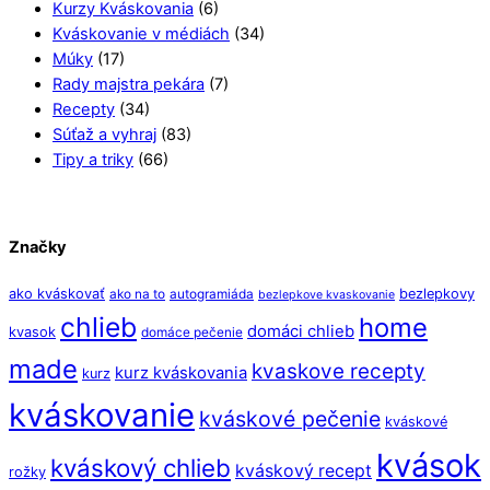
Kurzy Kváskovania
(6)
Kváskovanie v médiách
(34)
Múky
(17)
Rady majstra pekára
(7)
Recepty
(34)
Súťaž a vyhraj
(83)
Tipy a triky
(66)
Značky
ako kváskovať
bezlepkovy
ako na to
autogramiáda
bezlepkove kvaskovanie
chlieb
home
domáci chlieb
kvasok
domáce pečenie
made
kvaskove recepty
kurz kváskovania
kurz
kváskovanie
kváskové pečenie
kváskové
kvások
kváskový chlieb
kváskový recept
rožky