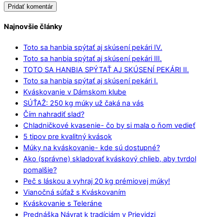
Najnovšie články
Toto sa hanbia spýtať aj skúsení pekári IV.
Toto sa hanbia spýtať aj skúsení pekári III.
TOTO SA HANBIA SPÝTAŤ AJ SKÚSENÍ PEKÁRI II.
Toto sa hanbia spýtať aj skúsení pekári I.
Kváskovanie v Dámskom klube
SÚŤAŽ: 250 kg múky už čaká na vás
Čím nahradiť slad?
Chladničkové kvasenie- čo by si mala o ňom vedieť
5 tipov pre kvalitný kvások
Múky na kváskovanie- kde sú dostupné?
Ako (správne) skladovať kváskový chlieb, aby tvrdol
pomalšie?
Peč s láskou a vyhraj 20 kg prémiovej múky!
Vianočná súťaž s Kváskovaním
Kváskovanie s Teleráne
Prednáška Návrat k tradíciám v Prievidzi