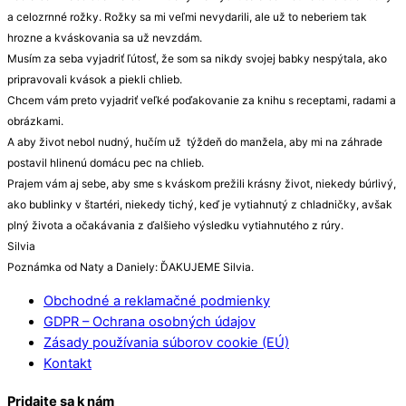
a celozrnné rožky. Rožky sa mi veľmi nevydarili, ale už to neberiem tak
hrozne a kváskovania sa už nevzdám.
Musím za seba vyjadriť ľútosť, že som sa nikdy svojej babky nespýtala, ako
pripravovali kvások a piekli chlieb.
Chcem vám preto vyjadriť veľké poďakovanie za knihu s receptami, radami a
obrázkami.
A aby život nebol nudný, hučím už týždeň do manžela, aby mi na záhrade
postavil hlinenú domácu pec na chlieb.
Prajem vám aj sebe, aby sme s kváskom prežili krásny život, niekedy búrlivý,
ako bublinky v štartéri, niekedy tichý, keď je vytiahnutý z chladničky, avšak
plný života a očakávania z ďalšieho výsledku vytiahnutého z rúry.
Silvia
Poznámka od Naty a Daniely: ĎAKUJEME Silvia.
Obchodné a reklamačné podmienky
GDPR – Ochrana osobných údajov
Zásady používania súborov cookie (EÚ)
Kontakt
Pridajte sa k nám