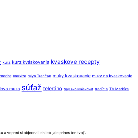
e
kvaskove recepty
kurz kváskovania
kurz
muky kvaskovanie
o madre
muky na kvaskovanie
markíza
mlyn Trenčan
súťaž
teleráno
dova muka
tradícia
TV Markíza
tipy ako kváskovať
a vopred si objednali chlieb „ale prines ten tvoj“.