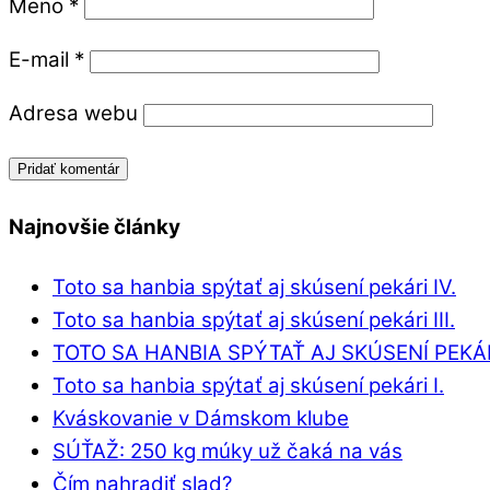
Meno
*
E-mail
*
Adresa webu
Najnovšie články
Toto sa hanbia spýtať aj skúsení pekári IV.
Toto sa hanbia spýtať aj skúsení pekári III.
TOTO SA HANBIA SPÝTAŤ AJ SKÚSENÍ PEKÁRI
Toto sa hanbia spýtať aj skúsení pekári I.
Kváskovanie v Dámskom klube
SÚŤAŽ: 250 kg múky už čaká na vás
Čím nahradiť slad?