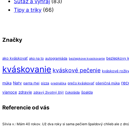
Súťaž a vyhraj
(83)
Tipy a triky
(66)
Značky
ako kváskovať
bezlepkovy 
ako na to
autogramiáda
bezlepkove kvaskovanie
kváskovanie
kváskové pečenie
kváskové rožk
rec
Naty
múka
panta rhei
pizza
prečo kváskovať
pšeničná múka
prednáška
vianoce
zdravie
špalda
zdravý životný štýl
čokoláda
Referencie od vás
Silvia v.: Mám 40 rokov. Už dva roky si sama pečiem špaldový chlieb ale z drožd