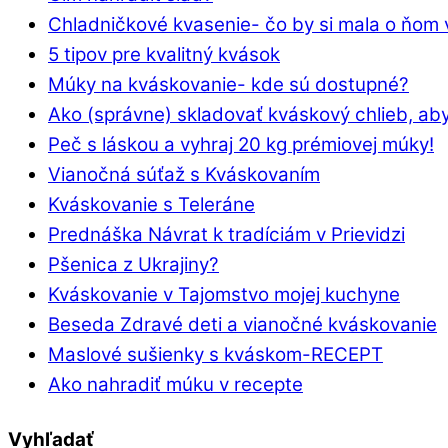
Chladničkové kvasenie- čo by si mala o ňom 
5 tipov pre kvalitný kvások
Múky na kváskovanie- kde sú dostupné?
Ako (správne) skladovať kváskový chlieb, aby
Peč s láskou a vyhraj 20 kg prémiovej múky!
Vianočná súťaž s Kváskovaním
Kváskovanie s Teleráne
Prednáška Návrat k tradíciám v Prievidzi
Pšenica z Ukrajiny?
Kváskovanie v Tajomstvo mojej kuchyne
Beseda Zdravé deti a vianočné kváskovanie
Maslové sušienky s kváskom-RECEPT
Ako nahradiť múku v recepte
Vyhľadať