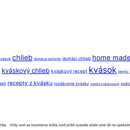
chlieb
home mad
domáci chlieb
kvasok
domáce pečenie
kvások
kváskový chlieb
kváskový recept
y
lievit
recepty z kvásku
ept
rozdávanie kvásku
spal
sladké kváskovanie
ia. Vždy som sa nesmierne tešila, keď prišili susedia alebo sme išli na opekačku 