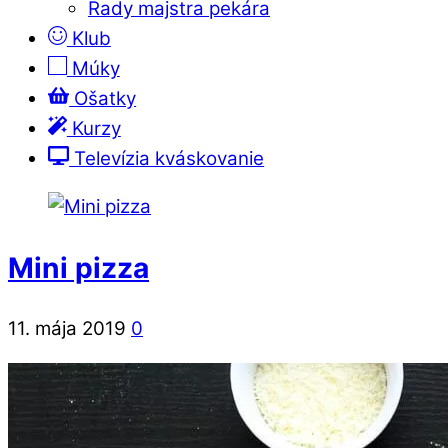
Rady majstra pekára
Klub
Múky
Ošatky
Kurzy
Televízia kváskovanie
Mini pizza
11. mája 2019
0