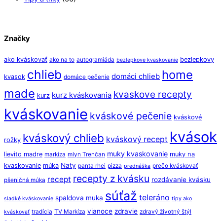
Značky
ako kváskovať
bezlepkovy
ako na to
autogramiáda
bezlepkove kvaskovanie
chlieb
home
domáci chlieb
kvasok
domáce pečenie
made
kvaskove recepty
kurz kváskovania
kurz
kváskovanie
kváskové pečenie
kváskové
kvások
kváskový chlieb
kváskový recept
rožky
muky kvaskovanie
lievito madre
muky na
markíza
mlyn Trenčan
Naty
kvaskovanie
múka
panta rhei
pizza
prečo kváskovať
prednáška
recepty z kvásku
recept
rozdávanie kvásku
pšeničná múka
súťaž
teleráno
spaldova muka
sladké kváskovanie
tipy ako
vianoce
zdravie
tradícia
TV Markíza
zdravý životný štýl
kváskovať