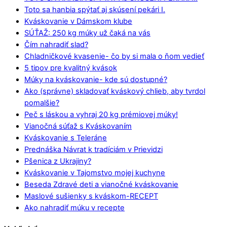
Toto sa hanbia spýtať aj skúsení pekári I.
Kváskovanie v Dámskom klube
SÚŤAŽ: 250 kg múky už čaká na vás
Čím nahradiť slad?
Chladničkové kvasenie- čo by si mala o ňom vedieť
5 tipov pre kvalitný kvások
Múky na kváskovanie- kde sú dostupné?
Ako (správne) skladovať kváskový chlieb, aby tvrdol
pomalšie?
Peč s láskou a vyhraj 20 kg prémiovej múky!
Vianočná súťaž s Kváskovaním
Kváskovanie s Teleráne
Prednáška Návrat k tradíciám v Prievidzi
Pšenica z Ukrajiny?
Kváskovanie v Tajomstvo mojej kuchyne
Beseda Zdravé deti a vianočné kváskovanie
Maslové sušienky s kváskom-RECEPT
Ako nahradiť múku v recepte