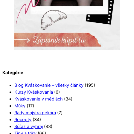
Kategórie
Blog Kváskovanie – všetky články
(195)
Kurzy Kváskovania
(6)
Kváskovanie v médiách
(34)
Múky
(17)
Rady majstra pekára
(7)
Recepty
(34)
Súťaž a vyhraj
(83)
Tipy a triky
(66)