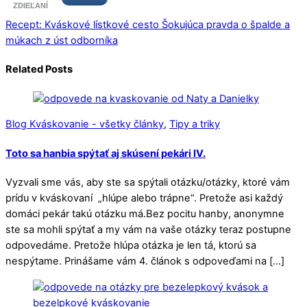
ZDIEĽANÍ
Recept: Kváskové lístkové cesto
Šokujúca pravda o špalde a
múkach z úst odborníka
Related Posts
Blog Kváskovanie - všetky články
,
Tipy a triky
Toto sa hanbia spýtať aj skúsení pekári IV.
Vyzvali sme vás, aby ste sa spýtali otázku/otázky, ktoré vám
prídu v kváskovaní „hlúpe alebo trápne“. Pretože asi každý
domáci pekár takú otázku má.Bez pocitu hanby, anonymne
ste sa mohli spýtať a my vám na vaše otázky teraz postupne
odpovedáme. Pretože hlúpa otázka je len tá, ktorú sa
nespýtame. Prinášame vám 4. článok s odpoveďami na […]