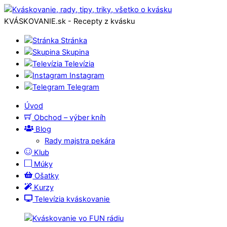
KVÁSKOVANIE.sk - Recepty z kvásku
Stránka
Skupina
Televízia
Instagram
Telegram
Úvod
Obchod – výber kníh
Blog
Rady majstra pekára
Klub
Múky
Ošatky
Kurzy
Televízia kváskovanie