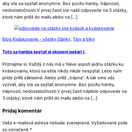
aby ste sa spýtali anonymne. Bez pocitu hanby, trápnosti,
nedostatočnosti.V prvej časti ste našli odpovede na 3 otázky,
ktoré nám prišli do mailu alebo na […]
Blog Kváskovanie - všetky články
,
Tipy a triky
Toto sa hanbia spýtať aj skúsení pekári I.
Priznajme si. Každý z nás má v hlave aspoň jednu otázku ku
kváskovaniu, ktorú sa ešte nikdy nikde nespýtal. Lebo nám
príde príliš základná. Alebo príliš „trápna“. A tak sme vás
vyzvali, aby ste sa spýtali anonymne. Bez pocitu hanby,
trápnosti, nedostatočnosti.V prvej časti nájdete odpovede na
3 otázky, ktoré nám prišli do mailu alebo na […]
Pridaj komentár
Vaša e-mailová adresa nebude zverejnená.
Vyžadované polia
sú označené
*