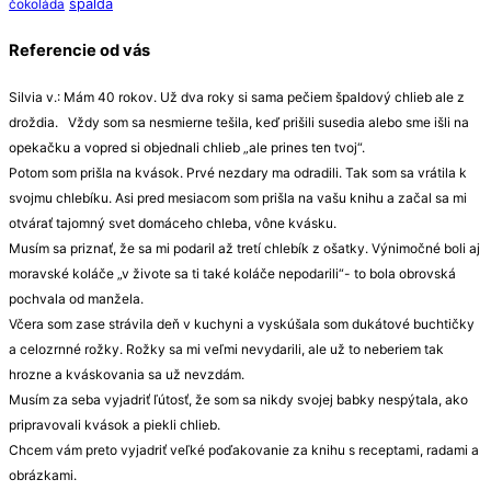
špalda
čokoláda
Referencie od vás
Silvia v.: Mám 40 rokov. Už dva roky si sama pečiem špaldový chlieb ale z
droždia. Vždy som sa nesmierne tešila, keď prišili susedia alebo sme išli na
opekačku a vopred si objednali chlieb „ale prines ten tvoj“.
Potom som prišla na kvások. Prvé nezdary ma odradili. Tak som sa vrátila k
svojmu chlebíku. Asi pred mesiacom som prišla na vašu knihu a začal sa mi
otvárať tajomný svet domáceho chleba, vône kvásku.
Musím sa priznať, že sa mi podaril až tretí chlebík z ošatky. Výnimočné boli aj
moravské koláče „v živote sa ti také koláče nepodarili“- to bola obrovská
pochvala od manžela.
Včera som zase strávila deň v kuchyni a vyskúšala som dukátové buchtičky
a celozrnné rožky. Rožky sa mi veľmi nevydarili, ale už to neberiem tak
hrozne a kváskovania sa už nevzdám.
Musím za seba vyjadriť ľútosť, že som sa nikdy svojej babky nespýtala, ako
pripravovali kvások a piekli chlieb.
Chcem vám preto vyjadriť veľké poďakovanie za knihu s receptami, radami a
obrázkami.