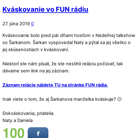
Kváskovanie vo FUN rádiu
27. júna 2019
0
Kváskovanie bolo pred pár dňami hosťom v Nedeľnej talkshow
so Šarkanom. Šarkan vyspovedal Naty a pýtal sa jej všetko o
jej skúsenostiach v kváskovaní.
Niektorí ste nám písali, že ste nestihli reláciu počúvať, tak
dávame sem link na jej záznam.
Záznam relácie nájdete TU na stránke FUN rádia.
Inak viete o tom, že aj Šarkanova manželka kváskuje? 🙂
Dokváskovania, priatelia.
Naty a Daniela
100