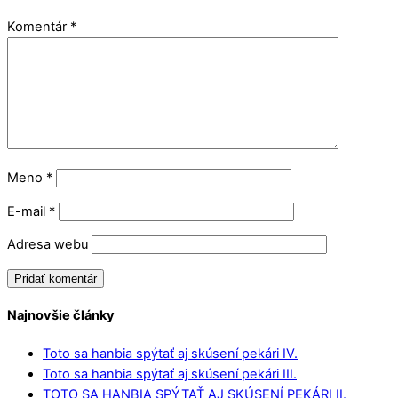
Komentár
*
Meno
*
E-mail
*
Adresa webu
Najnovšie články
Toto sa hanbia spýtať aj skúsení pekári IV.
Toto sa hanbia spýtať aj skúsení pekári III.
TOTO SA HANBIA SPÝTAŤ AJ SKÚSENÍ PEKÁRI II.