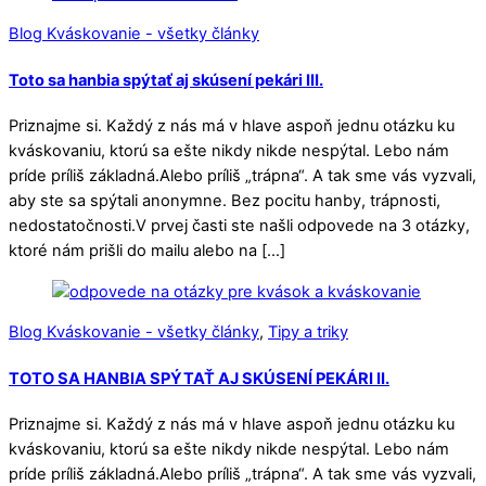
Blog Kváskovanie - všetky články
Toto sa hanbia spýtať aj skúsení pekári III.
Priznajme si. Každý z nás má v hlave aspoň jednu otázku ku
kváskovaniu, ktorú sa ešte nikdy nikde nespýtal. Lebo nám
príde príliš základná.Alebo príliš „trápna“. A tak sme vás vyzvali,
aby ste sa spýtali anonymne. Bez pocitu hanby, trápnosti,
nedostatočnosti.V prvej časti ste našli odpovede na 3 otázky,
ktoré nám prišli do mailu alebo na […]
Blog Kváskovanie - všetky články
,
Tipy a triky
TOTO SA HANBIA SPÝTAŤ AJ SKÚSENÍ PEKÁRI II.
Priznajme si. Každý z nás má v hlave aspoň jednu otázku ku
kváskovaniu, ktorú sa ešte nikdy nikde nespýtal. Lebo nám
príde príliš základná.Alebo príliš „trápna“. A tak sme vás vyzvali,