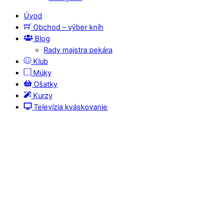
Úvod
Obchod – výber kníh
Blog
Rady majstra pekára
Klub
Múky
Ošatky
Kurzy
Televízia kváskovanie