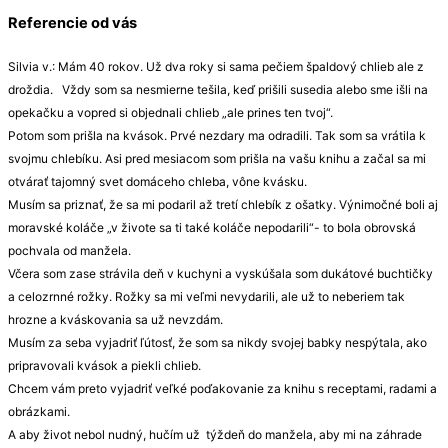
Referencie od vás
Silvia v.: Mám 40 rokov. Už dva roky si sama pečiem špaldový chlieb ale z
droždia. Vždy som sa nesmierne tešila, keď prišili susedia alebo sme išli na
opekačku a vopred si objednali chlieb „ale prines ten tvoj“.
Potom som prišla na kvások. Prvé nezdary ma odradili. Tak som sa vrátila k
svojmu chlebíku. Asi pred mesiacom som prišla na vašu knihu a začal sa mi
otvárať tajomný svet domáceho chleba, vône kvásku.
Musím sa priznať, že sa mi podaril až tretí chlebík z ošatky. Výnimočné boli aj
moravské koláče „v živote sa ti také koláče nepodarili“- to bola obrovská
pochvala od manžela.
Včera som zase strávila deň v kuchyni a vyskúšala som dukátové buchtičky
a celozrnné rožky. Rožky sa mi veľmi nevydarili, ale už to neberiem tak
hrozne a kváskovania sa už nevzdám.
Musím za seba vyjadriť ľútosť, že som sa nikdy svojej babky nespýtala, ako
pripravovali kvások a piekli chlieb.
Chcem vám preto vyjadriť veľké poďakovanie za knihu s receptami, radami a
obrázkami.
A aby život nebol nudný, hučím už týždeň do manžela, aby mi na záhrade