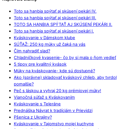
Toto sa hanbia spýtať aj skúsení pekári IV.
Toto sa hanbia spýtať aj skúsení pekári III.
TOTO SA HANBIA SPÝTAŤ AJ SKÚSENÍ PEKÁRI II.
Toto sa hanbia spýtať aj skúsení pekári I.
Kváskovanie v Dámskom klube
SÚŤAŽ: 250 kg múky už čaká na vás
Čím nahradiť slad?
Chladničkové kvasenie- čo by si mala o ňom vedieť
5 tipov pre kvalitný kvások
Múky na kváskovanie- kde sú dostupné?
Ako (správne) skladovať kváskový chlieb, aby tvrdol
pomalšie?
Peč s láskou a vyhraj 20 kg prémiovej múky!
Vianočná súťaž s Kváskovaním
Kváskovanie s Teleráne
Prednáška Návrat k tradíciám v Prievidzi
Pšenica z Ukrajiny?
Kváskovanie v Tajomstvo mojej kuchyne