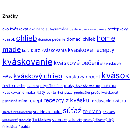
Značky
ako kváskovať
bezlepkovy
ako na to
autogramiáda
bezlepkove kvaskovanie
chlieb
home
domáci chlieb
kvasok
domáce pečenie
made
kvaskove recepty
kurz kváskovania
kurz
kváskovanie
kváskové pečenie
kváskové
kvások
kváskový chlieb
kváskový recept
rožky
muky kvaskovanie
lievito madre
muky na
markíza
mlyn Trenčan
Naty
kvaskovanie
múka
panta rhei
pizza
prečo kváskovať
prednáška
recepty z kvásku
recept
rozdávanie kvásku
pšeničná múka
súťaž
teleráno
spaldova muka
sladké kváskovanie
tipy ako
vianoce
zdravie
tradícia
TV Markíza
zdravý životný štýl
kváskovať
špalda
čokoláda