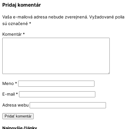
Pridaj komentár
Vaša e-mailová adresa nebude zverejnená.
Vyžadované polia
sú označené
*
Komentár
*
Meno
*
E-mail
*
Adresa webu
Najnovšie články