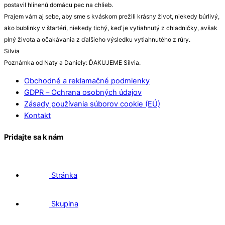
postavil hlinenú domácu pec na chlieb.
Prajem vám aj sebe, aby sme s kváskom prežili krásny život, niekedy búrlivý,
ako bublinky v štartéri, niekedy tichý, keď je vytiahnutý z chladničky, avšak
plný života a očakávania z ďalšieho výsledku vytiahnutého z rúry.
Silvia
Poznámka od Naty a Daniely: ĎAKUJEME Silvia.
Obchodné a reklamačné podmienky
GDPR – Ochrana osobných údajov
Zásady používania súborov cookie (EÚ)
Kontakt
Pridajte sa k nám
Stránka
Skupina