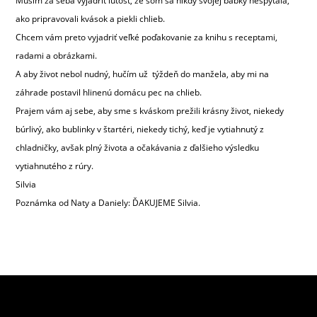
Musím za seba vyjadriť ľútosť, že som sa nikdy svojej babky nespýtala,
ako pripravovali kvások a piekli chlieb.
Chcem vám preto vyjadriť veľké poďakovanie za knihu s receptami,
radami a obrázkami.
A aby život nebol nudný, hučím už týždeň do manžela, aby mi na
záhrade postavil hlinenú domácu pec na chlieb.
Prajem vám aj sebe, aby sme s kváskom prežili krásny život, niekedy
búrlivý, ako bublinky v štartéri, niekedy tichý, keď je vytiahnutý z
chladničky, avšak plný života a očakávania z ďalšieho výsledku
vytiahnutého z rúry.
Silvia
Poznámka od Naty a Daniely: ĎAKUJEME Silvia.