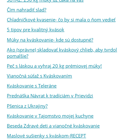
Čím nahradiť slad?
Chladničkové kvasenie- čo by si mala o ňom vedieť
5 tipov pre kvalitný kvások
Múky na kváskovanie- kde sú dostupné?
Ako (správne) skladovať kváskový chlieb, aby tvrdol
pomalšie?
Peč s láskou a vyhraj 20 kg prémiovej múky!
Vianočná súťaž s Kváskovaním
Kváskovanie s Teleráne
Prednáška Návrat k tradíciám v Prievidzi
Pšenica z Ukrajiny?
Kváskovanie v Tajomstvo mojej kuchyne
Beseda Zdravé deti a vianočné kváskovanie
Maslové sušienky s kváskom-RECEPT