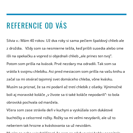
REFERENCIE OD VÁS
Silvia v.: Mám 40 rokov. Už dva roky si sama pečiem špaldový chlieb ale
z droždia. Vždy som sa nesmierne tešila, keď prišili susedia alebo sme
išli na opekačku a vopred si objednali chlieb „ale prines ten tvoj“.
Potom som prišla na kvások. Prvé nezdary ma odradili. Tak som sa
vrátila k svojmu chlebíku. Asi pred mesiacom som prišla na vašu knihu a
začal sa mi otvárať tajomný svet domáceho chleba, vône kvásku.
Musím sa priznať, že sa mi podaril až tretí chlebík z ošatky. Výnimočné
boli aj moravské koláče „v živote sa ti také koláče nepodarili“- to bola
obrovská pochvala od manžela.
Včera som zase strávila deň v kuchyni a vyskúšala som dukátové
buchtičky a celozrnné rožky. Rožky sa mi veľmi nevydarili, ale už to
neberiem tak hrozne a kváskovania sa už nevzdám.