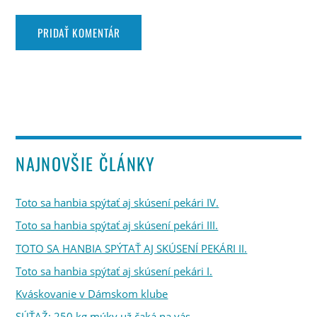
NAJNOVŠIE ČLÁNKY
Toto sa hanbia spýtať aj skúsení pekári IV.
Toto sa hanbia spýtať aj skúsení pekári III.
TOTO SA HANBIA SPÝTAŤ AJ SKÚSENÍ PEKÁRI II.
Toto sa hanbia spýtať aj skúsení pekári I.
Kváskovanie v Dámskom klube
SÚŤAŽ: 250 kg múky už čaká na vás