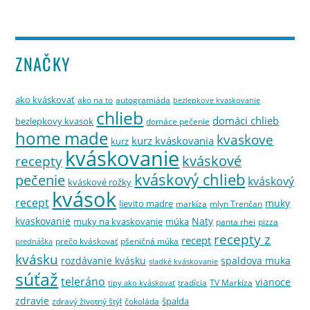
ZNAČKY
ako kváskovať
ako na to
autogramiáda
bezlepkove kvaskovanie
chlieb
domáci chlieb
bezlepkovy kvasok
domáce pečenie
home made
kvaskove
kurz kváskovania
kurz
kváskovanie
kváskové
recepty
kváskový chlieb
pečenie
kváskový
kváskové rožky
kvások
recept
muky
lievito madre
markíza
mlyn Trenčan
kvaskovanie
Naty
muky na kvaskovanie
múka
panta rhei
pizza
recepty z
recept
prečo kváskovať
pšeničná múka
prednáška
kvásku
rozdávanie kvásku
spaldova muka
sladké kváskovanie
súťaž
teleráno
vianoce
tradícia
TV Markíza
tipy ako kváskovať
zdravie
špalda
zdravý životný štýl
čokoláda