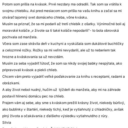
Potom som prišla na kvások. Prvé nezdary ma odradili. Tak som sa vrátila k
svojmu chlebíku. Asi pred mesiacom som prišla na vašu knihu a začal sa mi
otvárať tajomný svet domáceho chleba, vône kvásku.
Musím sa priznať, že sa mi podaril až tretí chlebík z ošatky. Výnimočné boli aj
moravské koláče „v živote sa ti také koláče nepodarili“- to bola obrovská
pochvala od manžela.
Včera som zase strávila deň v kuchyni a vyskúšala som dukátové buchtičky
a celozrnné rožky. Rožky sa mi veľmi nevydarili, ale už to neberiem tak
hrozne a kváskovania sa už nevzdám.
Musím za seba vyjadriť ľútosť, že som sa nikdy svojej babky nespýtala, ako
pripravovali kvások a piekli chlieb.
Chcem vám preto vyjadriť veľké poďakovanie za knihu s receptami, radami a
obrázkami.
A aby život nebol nudný, hučím už týždeň do manžela, aby mi na záhrade
postavil hlinenú domácu pec na chlieb.
Prajem vám aj sebe, aby sme s kváskom prežili krásny život, niekedy búrlivý,
ako bublinky v štartéri, niekedy tichý, keď je vytiahnutý z chladničky, avšak
plný života a očakávania z ďalšieho výsledku vytiahnutého z rúry.
Silvia