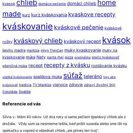
chlieb
home
domáci chlieb
kvasok
domáce pečenie
made
kvaskove recepty
kurz kváskovania
kurz
kváskovanie
kváskové pečenie
kváskové
kvások
kváskový chlieb
kváskový recept
rožky
muky kvaskovanie
lievito madre
muky na
markíza
mlyn Trenčan
Naty
kvaskovanie
múka
panta rhei
pizza
prečo kváskovať
prednáška
recepty z kvásku
recept
rozdávanie kvásku
pšeničná múka
súťaž
teleráno
spaldova muka
sladké kváskovanie
tipy ako
vianoce
zdravie
tradícia
TV Markíza
zdravý životný štýl
kváskovať
špalda
čokoláda
Referencie od vás
Silvia v.: Mám 40 rokov. Už dva roky si sama pečiem špaldový chlieb ale z
droždia. Vždy som sa nesmierne tešila, keď prišili susedia alebo sme išli na
opekačku a vopred si objednali chlieb „ale prines ten tvoj“.