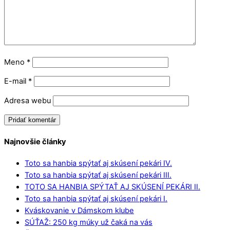
Meno
*
E-mail
*
Adresa webu
Najnovšie články
Toto sa hanbia spýtať aj skúsení pekári IV.
Toto sa hanbia spýtať aj skúsení pekári III.
TOTO SA HANBIA SPÝTAŤ AJ SKÚSENÍ PEKÁRI II.
Toto sa hanbia spýtať aj skúsení pekári I.
Kváskovanie v Dámskom klube
SÚŤAŽ: 250 kg múky už čaká na vás