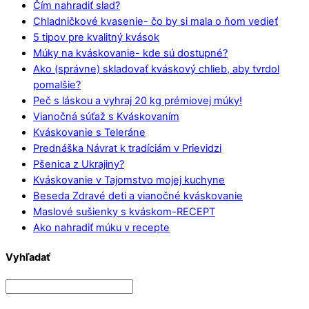
Čím nahradiť slad?
Chladničkové kvasenie- čo by si mala o ňom vedieť
5 tipov pre kvalitný kvások
Múky na kváskovanie- kde sú dostupné?
Ako (správne) skladovať kváskový chlieb, aby tvrdol
pomalšie?
Peč s láskou a vyhraj 20 kg prémiovej múky!
Vianočná súťaž s Kváskovaním
Kváskovanie s Teleráne
Prednáška Návrat k tradíciám v Prievidzi
Pšenica z Ukrajiny?
Kváskovanie v Tajomstvo mojej kuchyne
Beseda Zdravé deti a vianočné kváskovanie
Maslové sušienky s kváskom-RECEPT
Ako nahradiť múku v recepte
Vyhľadať