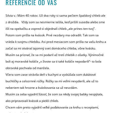
REFERENCIE OD VÁS
Silvia v.: Mám 40 rokov. Už dva roky si sama pečiem špaldový chlieb ale
z droždia. Vždy som sa nesmierne tešila, keď prišili susedia alebo sme
išli na opekačku a vopred si objednali chlieb „ale prines ten tvoj“.
Potom som prišla na kvások. Prvé nezdary ma odradili. Tak som sa
vrátila k svojmu chlebíku. Asi pred mesiacom som prišla na vašu knihu a
začal sa mi otvárať tajomný svet domáceho chleba, vône kvásku.
Musím sa priznať, že sa mi podaril až tretí chlebík z ošatky. Výnimočné
boli aj moravské koláče „v živote sa ti také koláče nepodarili“- to bola
obrovská pochvala od manžela.
Včera som zase strávila deň v kuchyni a vyskúšala som dukátové
buchtičky a celozrnné rožky. Rožky sa mi veľmi nevydarili, ale už to
neberiem tak hrozne a kváskovania sa už nevzdám.
Musím za seba vyjadriť ľútosť, že som sa nikdy svojej babky nespýtala,
ako pripravovali kvások a piekli chlieb.
Chcem vám preto vyjadriť veľké poďakovanie za knihu s receptami,