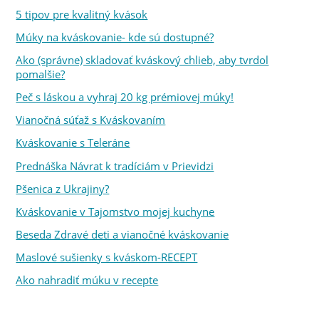
5 tipov pre kvalitný kvások
Múky na kváskovanie- kde sú dostupné?
Ako (správne) skladovať kváskový chlieb, aby tvrdol
pomalšie?
Peč s láskou a vyhraj 20 kg prémiovej múky!
Vianočná súťaž s Kváskovaním
Kváskovanie s Teleráne
Prednáška Návrat k tradíciám v Prievidzi
Pšenica z Ukrajiny?
Kváskovanie v Tajomstvo mojej kuchyne
Beseda Zdravé deti a vianočné kváskovanie
Maslové sušienky s kváskom-RECEPT
Ako nahradiť múku v recepte