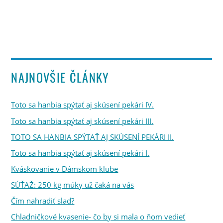
NAJNOVŠIE ČLÁNKY
Toto sa hanbia spýtať aj skúsení pekári IV.
Toto sa hanbia spýtať aj skúsení pekári III.
TOTO SA HANBIA SPÝTAŤ AJ SKÚSENÍ PEKÁRI II.
Toto sa hanbia spýtať aj skúsení pekári I.
Kváskovanie v Dámskom klube
SÚŤAŽ: 250 kg múky už čaká na vás
Čím nahradiť slad?
Chladničkové kvasenie- čo by si mala o ňom vedieť