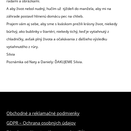
radami a obrázkami.
A aby život nebol nudný, hučím už týždeň do manžela, aby mi na
záhrade postavil hlinenú domácu pec na chlieb.
Prajem vám aj sebe, aby sme s kváskom prežili krásny život, niekedy
búrlivý, ako bublinky v štartéri, niekedy tichý, keď je vytiahnutý z
chladničky, avšak plný života a očakávania z ďalšieho výsledku
vytiahnutého z rúry.
Silvia
Poznámka od Naty a Daniely: ĎAKUJEME Silvia.
Obchodné a reklamačné podmienky
GDPR – Ochrana osobných údajov