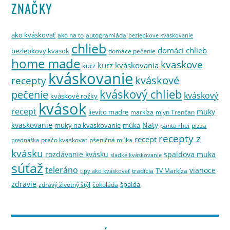
ZNAČKY
ako kváskovať
ako na to
autogramiáda
bezlepkove kvaskovanie
chlieb
domáci chlieb
bezlepkovy kvasok
domáce pečenie
home made
kvaskove
kurz kváskovania
kurz
kváskovanie
kváskové
recepty
kváskový chlieb
pečenie
kváskový
kváskové rožky
kvások
recept
muky
lievito madre
markíza
mlyn Trenčan
kvaskovanie
Naty
muky na kvaskovanie
múka
panta rhei
pizza
recepty z
recept
prečo kváskovať
pšeničná múka
prednáška
kvásku
rozdávanie kvásku
spaldova muka
sladké kváskovanie
súťaž
teleráno
vianoce
tradícia
TV Markíza
tipy ako kváskovať
zdravie
špalda
zdravý životný štýl
čokoláda