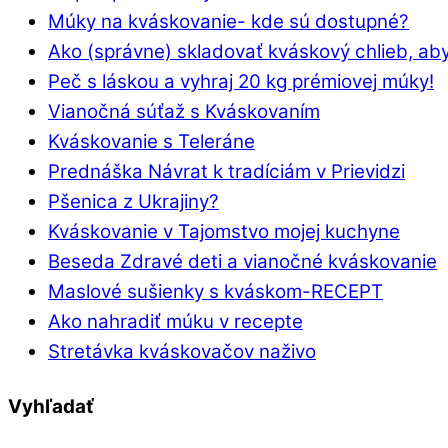
Múky na kváskovanie- kde sú dostupné?
Ako (správne) skladovať kváskový chlieb, aby
Peč s láskou a vyhraj 20 kg prémiovej múky!
Vianočná súťaž s Kváskovaním
Kváskovanie s Teleráne
Prednáška Návrat k tradíciám v Prievidzi
Pšenica z Ukrajiny?
Kváskovanie v Tajomstvo mojej kuchyne
Beseda Zdravé deti a vianočné kváskovanie
Maslové sušienky s kváskom-RECEPT
Ako nahradiť múku v recepte
Stretávka kváskovačov naživo
Vyhľadať