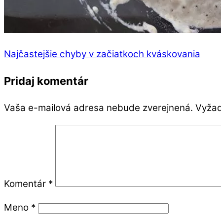
Najčastejšie chyby v začiatkoch kváskovania
Pridaj komentár
Vaša e-mailová adresa nebude zverejnená.
Vyžad
Komentár
*
Meno
*