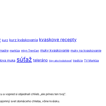
e
kvaskove recepty
kurz kváskovania
kurz
muky kvaskovanie
 madre
muky na kvaskovanie
markíza
mlyn Trenčan
súťaž
teleráno
dova muka
tradícia
TV Markíza
tipy ako kváskovať
a vopred si objednali chlieb „ale prines ten tvoj“.
ať tajomný svet domáceho chleba, vône kvásku.