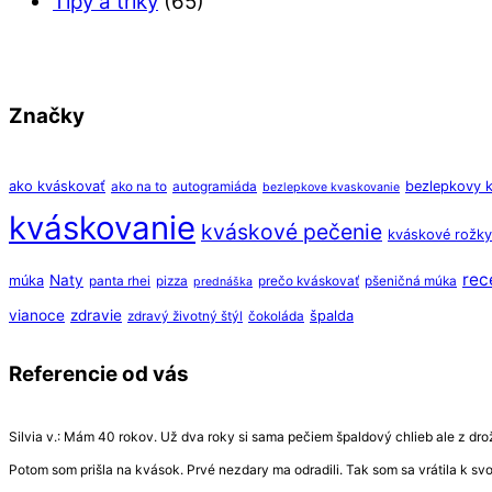
Tipy a triky
(65)
Značky
ako kváskovať
bezlepkovy 
ako na to
autogramiáda
bezlepkove kvaskovanie
kváskovanie
kváskové pečenie
kváskové rožky
rec
Naty
múka
panta rhei
pizza
prečo kváskovať
pšeničná múka
prednáška
vianoce
zdravie
špalda
zdravý životný štýl
čokoláda
Referencie od vás
Silvia v.: Mám 40 rokov. Už dva roky si sama pečiem špaldový chlieb ale z drožd
Potom som prišla na kvások. Prvé nezdary ma odradili. Tak som sa vrátila k s