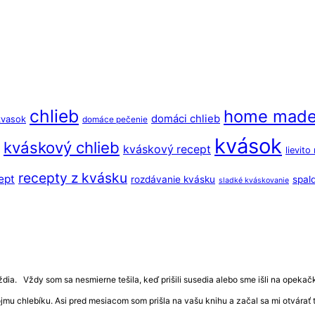
chlieb
home mad
domáci chlieb
kvasok
domáce pečenie
kvások
kváskový chlieb
kváskový recept
lievito
recepty z kvásku
ept
rozdávanie kvásku
spal
sladké kváskovanie
ia. Vždy som sa nesmierne tešila, keď prišili susedia alebo sme išli na opekačku 
vojmu chlebíku. Asi pred mesiacom som prišla na vašu knihu a začal sa mi otvár