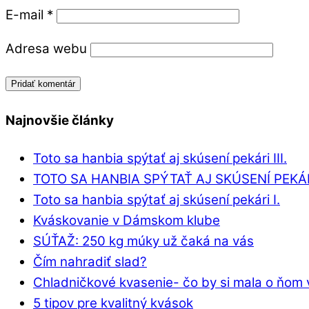
E-mail
*
Adresa webu
Najnovšie články
Toto sa hanbia spýtať aj skúsení pekári III.
TOTO SA HANBIA SPÝTAŤ AJ SKÚSENÍ PEKÁRI
Toto sa hanbia spýtať aj skúsení pekári I.
Kváskovanie v Dámskom klube
SÚŤAŽ: 250 kg múky už čaká na vás
Čím nahradiť slad?
Chladničkové kvasenie- čo by si mala o ňom 
5 tipov pre kvalitný kvások