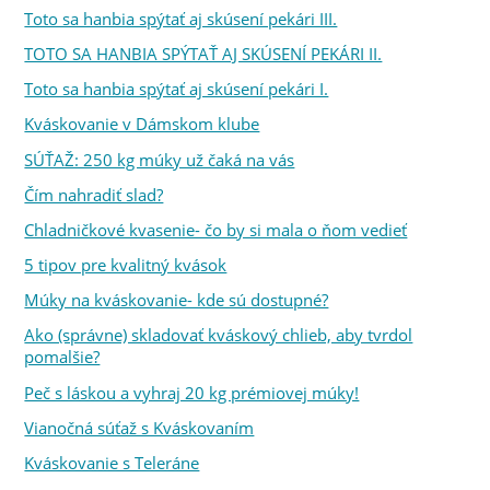
Toto sa hanbia spýtať aj skúsení pekári III.
TOTO SA HANBIA SPÝTAŤ AJ SKÚSENÍ PEKÁRI II.
Toto sa hanbia spýtať aj skúsení pekári I.
Kváskovanie v Dámskom klube
SÚŤAŽ: 250 kg múky už čaká na vás
Čím nahradiť slad?
Chladničkové kvasenie- čo by si mala o ňom vedieť
5 tipov pre kvalitný kvások
Múky na kváskovanie- kde sú dostupné?
Ako (správne) skladovať kváskový chlieb, aby tvrdol
pomalšie?
Peč s láskou a vyhraj 20 kg prémiovej múky!
Vianočná súťaž s Kváskovaním
Kváskovanie s Teleráne