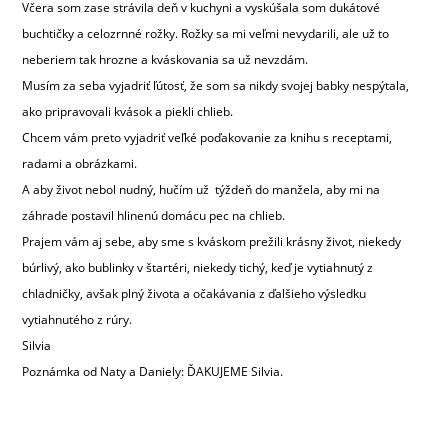
Včera som zase strávila deň v kuchyni a vyskúšala som dukátové
buchtičky a celozrnné rožky. Rožky sa mi veľmi nevydarili, ale už to
neberiem tak hrozne a kváskovania sa už nevzdám.
Musím za seba vyjadriť ľútosť, že som sa nikdy svojej babky nespýtala,
ako pripravovali kvások a piekli chlieb.
Chcem vám preto vyjadriť veľké poďakovanie za knihu s receptami,
radami a obrázkami.
A aby život nebol nudný, hučím už týždeň do manžela, aby mi na
záhrade postavil hlinenú domácu pec na chlieb.
Prajem vám aj sebe, aby sme s kváskom prežili krásny život, niekedy
búrlivý, ako bublinky v štartéri, niekedy tichý, keď je vytiahnutý z
chladničky, avšak plný života a očakávania z ďalšieho výsledku
vytiahnutého z rúry.
Silvia
Poznámka od Naty a Daniely: ĎAKUJEME Silvia.