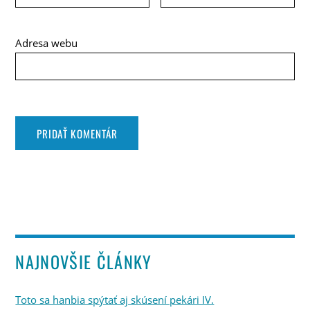
Adresa webu
NAJNOVŠIE ČLÁNKY
Toto sa hanbia spýtať aj skúsení pekári IV.