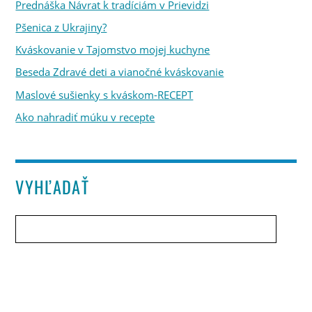
Prednáška Návrat k tradíciám v Prievidzi
Pšenica z Ukrajiny?
Kváskovanie v Tajomstvo mojej kuchyne
Beseda Zdravé deti a vianočné kváskovanie
Maslové sušienky s kváskom-RECEPT
Ako nahradiť múku v recepte
VYHĽADAŤ