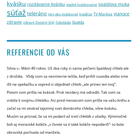
kvásku
rozdávanie kvásku
spaldova muka
sladké kváskovanie
súťaž
teleráno
vianoce
tradícia
TV Markíza
tipy ako kváskovať
zdravie
špalda
zdravý životný štýl
čokoláda
REFERENCIE OD VÁS
Silvia v.: Mám 40 rokov. Už dva roky si sama pečiem špaldový chlieb ale
z droždia. Vždy som sa nesmierne tešila, keď prišili susedia alebo sme
išli na opekačku a vopred si objednali chlieb „ale prines ten tvoj“.
Potom som prišla na kvások. Prvé nezdary ma odradili. Tak som sa
vrátila k svojmu chlebíku. Asi pred mesiacom som prišla na vašu knihu a
začal sa mi otvárať tajomný svet domáceho chleba, vône kvásku.
Musím sa priznať, že sa mi podaril až tretí chlebík z ošatky. Výnimočné
boli aj moravské koláče „v živote sa ti také koláče nepodarili“- to bola
obrovská pochvala od manžela.