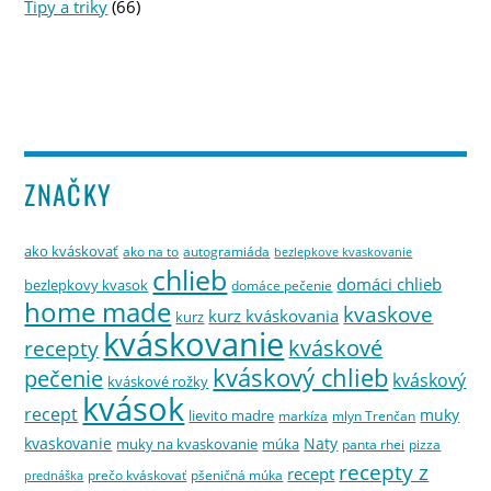
Tipy a triky
(66)
ZNAČKY
ako kváskovať
ako na to
autogramiáda
bezlepkove kvaskovanie
chlieb
domáci chlieb
bezlepkovy kvasok
domáce pečenie
home made
kvaskove
kurz kváskovania
kurz
kváskovanie
kváskové
recepty
kváskový chlieb
pečenie
kváskový
kváskové rožky
kvások
recept
muky
lievito madre
markíza
mlyn Trenčan
kvaskovanie
Naty
muky na kvaskovanie
múka
panta rhei
pizza
recepty z
recept
prečo kváskovať
pšeničná múka
prednáška