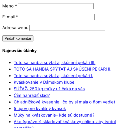
Meno
*
E-mail
*
Adresa webu
Najnovšie články
Toto sa hanbia spýtať aj skúsení pekári III.
TOTO SA HANBIA SPÝTAŤ AJ SKÚSENÍ PEKÁRI II.
Toto sa hanbia spýtať aj skúsení pekári I.
Kváskovanie v Dámskom klube
SÚŤAŽ: 250 kg múky už čaká na vás
Čím nahradiť slad?
Chladničkové kvasenie- čo by si mala o ňom vedieť
5 tipov pre kvalitný kvások
Múky na kváskovanie- kde sú dostupné?
Ako (správne) skladovať kváskový chlieb, aby tvrdol