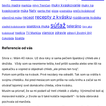
muky kvaskovanie
lievito madre
muky na
markíza
mlyn Trenčan
Naty
kvaskovanie
múka
panta rhei
pizza
prečo kváskovať
prednáška
recepty z kvásku
recept
rozdávanie kvásku
pšeničná múka
súťaž
teleráno
spaldova muka
sladké kváskovanie
tipy ako
vianoce
zdravie
tradícia
TV Markíza
zdravý životný štýl
kváskovať
špalda
čokoláda
Referencie od vás
Silvia v.: Mám 40 rokov. Už dva roky si sama pečiem špaldový chlieb ale z
droždia. Vždy som sa nesmierne tešila, keď prišili susedia alebo sme išli na
opekačku a vopred si objednali chlieb „ale prines ten tvoj“.
Potom som prišla na kvások. Prvé nezdary ma odradili. Tak som sa vrátila k
svojmu chlebíku. Asi pred mesiacom som prišla na vašu knihu a začal sa mi
otvárať tajomný svet domáceho chleba, vône kvásku.
Musím sa priznať, že sa mi podaril až tretí chlebík z ošatky. Výnimočné boli aj
moravské koláče „v živote sa ti také koláče nepodarili“- to bola obrovská
pochvala od manžela.