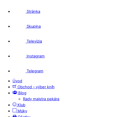
Stránka
Skupina
Televízia
Instagram
Telegram
Úvod
Obchod – výber kníh
Blog
Rady majstra pekára
Klub
Múky
Ošatky