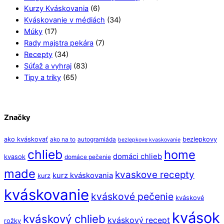
Kurzy Kváskovania
(6)
Kváskovanie v médiách
(34)
Múky
(17)
Rady majstra pekára
(7)
Recepty
(34)
Súťaž a vyhraj
(83)
Tipy a triky
(65)
Značky
ako kváskovať
bezlepkovy
ako na to
autogramiáda
bezlepkove kvaskovanie
chlieb
home
domáci chlieb
kvasok
domáce pečenie
made
kvaskove recepty
kurz kváskovania
kurz
kváskovanie
kváskové pečenie
kváskové
kvások
kváskový chlieb
kváskový recept
rožky