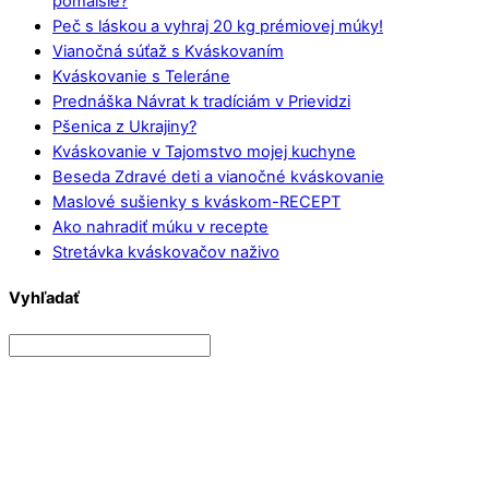
pomalšie?
Peč s láskou a vyhraj 20 kg prémiovej múky!
Vianočná súťaž s Kváskovaním
Kváskovanie s Teleráne
Prednáška Návrat k tradíciám v Prievidzi
Pšenica z Ukrajiny?
Kváskovanie v Tajomstvo mojej kuchyne
Beseda Zdravé deti a vianočné kváskovanie
Maslové sušienky s kváskom-RECEPT
Ako nahradiť múku v recepte
Stretávka kváskovačov naživo
Vyhľadať