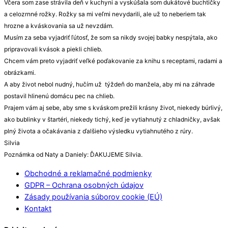
Včera som zase strávila deň v kuchyni a vyskúšala som dukátové buchtičky
a celozrnné rožky. Rožky sa mi veľmi nevydarili, ale už to neberiem tak
hrozne a kváskovania sa už nevzdám.
Musím za seba vyjadriť ľútosť, že som sa nikdy svojej babky nespýtala, ako
pripravovali kvások a piekli chlieb.
Chcem vám preto vyjadriť veľké poďakovanie za knihu s receptami, radami a
obrázkami.
A aby život nebol nudný, hučím už týždeň do manžela, aby mi na záhrade
postavil hlinenú domácu pec na chlieb.
Prajem vám aj sebe, aby sme s kváskom prežili krásny život, niekedy búrlivý,
ako bublinky v štartéri, niekedy tichý, keď je vytiahnutý z chladničky, avšak
plný života a očakávania z ďalšieho výsledku vytiahnutého z rúry.
Silvia
Poznámka od Naty a Daniely: ĎAKUJEME Silvia.
Obchodné a reklamačné podmienky
GDPR – Ochrana osobných údajov
Zásady používania súborov cookie (EÚ)
Kontakt