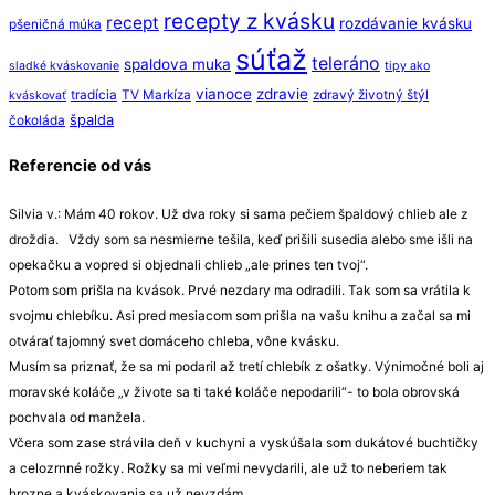
recepty z kvásku
recept
rozdávanie kvásku
pšeničná múka
súťaž
teleráno
spaldova muka
sladké kváskovanie
tipy ako
vianoce
zdravie
tradícia
TV Markíza
zdravý životný štýl
kváskovať
špalda
čokoláda
Referencie od vás
Silvia v.: Mám 40 rokov. Už dva roky si sama pečiem špaldový chlieb ale z
droždia. Vždy som sa nesmierne tešila, keď prišili susedia alebo sme išli na
opekačku a vopred si objednali chlieb „ale prines ten tvoj“.
Potom som prišla na kvások. Prvé nezdary ma odradili. Tak som sa vrátila k
svojmu chlebíku. Asi pred mesiacom som prišla na vašu knihu a začal sa mi
otvárať tajomný svet domáceho chleba, vône kvásku.
Musím sa priznať, že sa mi podaril až tretí chlebík z ošatky. Výnimočné boli aj
moravské koláče „v živote sa ti také koláče nepodarili“- to bola obrovská
pochvala od manžela.
Včera som zase strávila deň v kuchyni a vyskúšala som dukátové buchtičky
a celozrnné rožky. Rožky sa mi veľmi nevydarili, ale už to neberiem tak
hrozne a kváskovania sa už nevzdám.