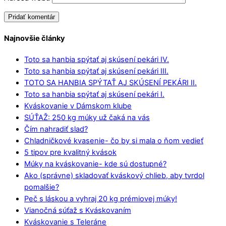
Najnovšie články
Toto sa hanbia spýtať aj skúsení pekári IV.
Toto sa hanbia spýtať aj skúsení pekári III.
TOTO SA HANBIA SPÝTAŤ AJ SKÚSENÍ PEKÁRI II.
Toto sa hanbia spýtať aj skúsení pekári I.
Kváskovanie v Dámskom klube
SÚŤAŽ: 250 kg múky už čaká na vás
Čím nahradiť slad?
Chladničkové kvasenie- čo by si mala o ňom vedieť
5 tipov pre kvalitný kvások
Múky na kváskovanie- kde sú dostupné?
Ako (správne) skladovať kváskový chlieb, aby tvrdol
pomalšie?
Peč s láskou a vyhraj 20 kg prémiovej múky!
Vianočná súťaž s Kváskovaním
Kváskovanie s Teleráne