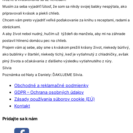
Musím za seba vyjadriť ľútosť, že som sa nikdy svojej babky nespýtala, ako
pripravovali kvások a piekli chlieb.
Chcem vám preto vyjadriť veľké poďakovanie za knihu s receptami, radami a
obrázkami.
A aby život nebol nudný, hučím už týždeň do manžela, aby mi na záhrade
postavil hlinenú domácu pec na chlieb.
Prajem vám aj sebe, aby sme s kváskom prežili krásny život, niekedy búrlivý,
ako bublinky v štartéri, niekedy tichý, keď je vytiahnutý z chladničky, avšak
plný života a očakávania z ďalšieho výsledku vytiahnutého z rúry.
Silvia
Poznámka od Naty a Daniely: ĎAKUJEME Silvia.
Obchodné a reklamačné podmienky
GDPR – Ochrana osobných údajov
Zásady používania súborov cookie (EÚ)
Kontakt
Pridajte sa k nám