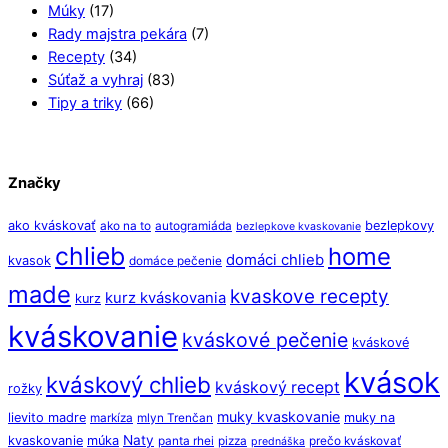
Múky
(17)
Rady majstra pekára
(7)
Recepty
(34)
Súťaž a vyhraj
(83)
Tipy a triky
(66)
Značky
ako kváskovať
bezlepkovy
ako na to
autogramiáda
bezlepkove kvaskovanie
chlieb
home
domáci chlieb
kvasok
domáce pečenie
made
kvaskove recepty
kurz kváskovania
kurz
kváskovanie
kváskové pečenie
kváskové
kvások
kváskový chlieb
kváskový recept
rožky
muky kvaskovanie
lievito madre
muky na
markíza
mlyn Trenčan
Naty
kvaskovanie
múka
panta rhei
pizza
prečo kváskovať
prednáška