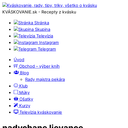
KVÁSKOVANIE.sk - Recepty z kvásku
Stránka
Skupina
Televízia
Instagram
Telegram
Úvod
Obchod – výber kníh
Blog
Rady majstra pekára
Klub
Múky
Ošatky
Kurzy
Televízia kváskovanie
nadychane lievance