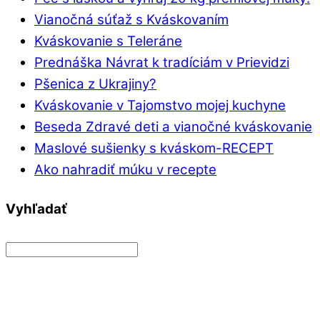
Vianočná súťaž s Kváskovaním
Kváskovanie s Teleráne
Prednáška Návrat k tradíciám v Prievidzi
Pšenica z Ukrajiny?
Kváskovanie v Tajomstvo mojej kuchyne
Beseda Zdravé deti a vianočné kváskovanie
Maslové sušienky s kváskom-RECEPT
Ako nahradiť múku v recepte
Vyhľadať