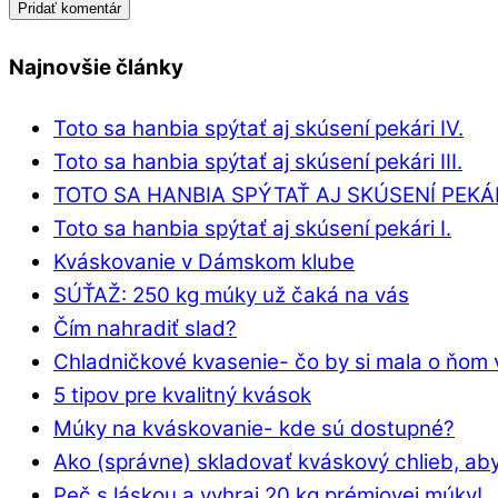
Najnovšie články
Toto sa hanbia spýtať aj skúsení pekári IV.
Toto sa hanbia spýtať aj skúsení pekári III.
TOTO SA HANBIA SPÝTAŤ AJ SKÚSENÍ PEKÁRI
Toto sa hanbia spýtať aj skúsení pekári I.
Kváskovanie v Dámskom klube
SÚŤAŽ: 250 kg múky už čaká na vás
Čím nahradiť slad?
Chladničkové kvasenie- čo by si mala o ňom 
5 tipov pre kvalitný kvások
Múky na kváskovanie- kde sú dostupné?
Ako (správne) skladovať kváskový chlieb, aby
Peč s láskou a vyhraj 20 kg prémiovej múky!