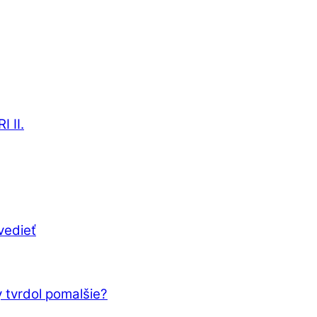
 II.
vedieť
 tvrdol pomalšie?