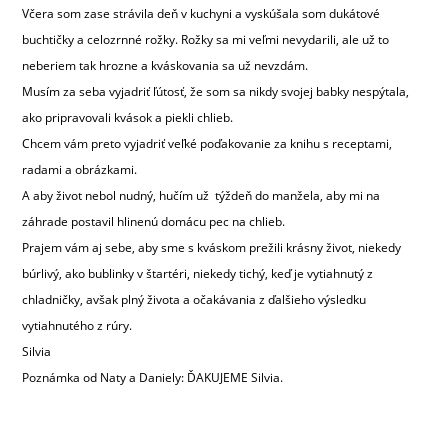
Včera som zase strávila deň v kuchyni a vyskúšala som dukátové
buchtičky a celozrnné rožky. Rožky sa mi veľmi nevydarili, ale už to
neberiem tak hrozne a kváskovania sa už nevzdám.
Musím za seba vyjadriť ľútosť, že som sa nikdy svojej babky nespýtala,
ako pripravovali kvások a piekli chlieb.
Chcem vám preto vyjadriť veľké poďakovanie za knihu s receptami,
radami a obrázkami.
A aby život nebol nudný, hučím už týždeň do manžela, aby mi na
záhrade postavil hlinenú domácu pec na chlieb.
Prajem vám aj sebe, aby sme s kváskom prežili krásny život, niekedy
búrlivý, ako bublinky v štartéri, niekedy tichý, keď je vytiahnutý z
chladničky, avšak plný života a očakávania z ďalšieho výsledku
vytiahnutého z rúry.
Silvia
Poznámka od Naty a Daniely: ĎAKUJEME Silvia.