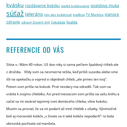
kvásku
rozdávanie kvásku
spaldova muka
sladké kváskovanie
súťaž
teleráno
vianoce
tradícia
TV Markíza
tipy ako kváskovať
zdravie
špalda
zdravý životný štýl
čokoláda
REFERENCIE OD VÁS
Silvia v.: Mám 40 rokov. Už dva roky si sama pečiem špaldový chlieb ale
z droždia. Vždy som sa nesmierne tešila, keď prišili susedia alebo sme
išli na opekačku a vopred si objednali chlieb „ale prines ten tvoj“.
Potom som prišla na kvások. Prvé nezdary ma odradili. Tak som sa
vrátila k svojmu chlebíku. Asi pred mesiacom som prišla na vašu knihu a
začal sa mi otvárať tajomný svet domáceho chleba, vône kvásku.
Musím sa priznať, že sa mi podaril až tretí chlebík z ošatky. Výnimočné
boli aj moravské koláče „v živote sa ti také koláče nepodarili“- to bola
obrovská pochvala od manžela.