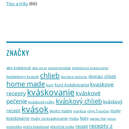
Tipy a triky
(66)
ZNAČKY
ako kváskovať
ako na to
autogramiáda
bezlepkove kvaskovanie
chlieb
domáci chlieb
bezlepkovy kvasok
domáce pečenie
home made
kvaskove
kurz kváskovania
kurz
kváskovanie
kváskové
recepty
kváskový chlieb
pečenie
kváskový
kváskové rožky
kvások
recept
muky
lievito madre
markíza
mlyn Trenčan
kvaskovanie
Naty
muky na kvaskovanie
múka
panta rhei
pizza
recepty z
recept
prečo kváskovať
pšeničná múka
prednáška