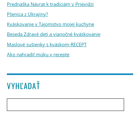
Prednáška Návrat k tradíciám v Prievidzi
Pšenica z Ukrajiny?
Kváskovanie v Tajomstvo mojej kuchyne
Beseda Zdravé deti a vianočné kváskovanie
Maslové sušienky s kváskom-RECEPT
Ako nahradiť múku v recepte
VYHĽADAŤ