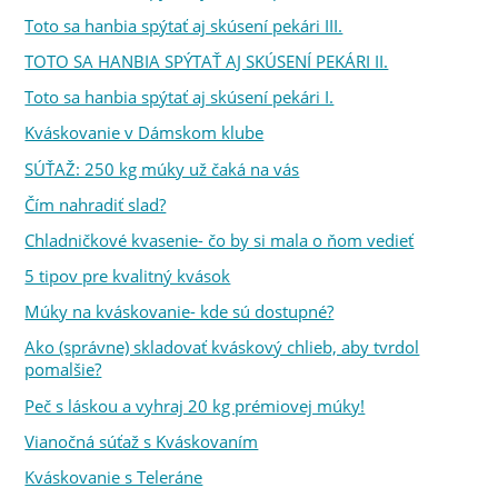
Toto sa hanbia spýtať aj skúsení pekári III.
TOTO SA HANBIA SPÝTAŤ AJ SKÚSENÍ PEKÁRI II.
Toto sa hanbia spýtať aj skúsení pekári I.
Kváskovanie v Dámskom klube
SÚŤAŽ: 250 kg múky už čaká na vás
Čím nahradiť slad?
Chladničkové kvasenie- čo by si mala o ňom vedieť
5 tipov pre kvalitný kvások
Múky na kváskovanie- kde sú dostupné?
Ako (správne) skladovať kváskový chlieb, aby tvrdol
pomalšie?
Peč s láskou a vyhraj 20 kg prémiovej múky!
Vianočná súťaž s Kváskovaním
Kváskovanie s Teleráne