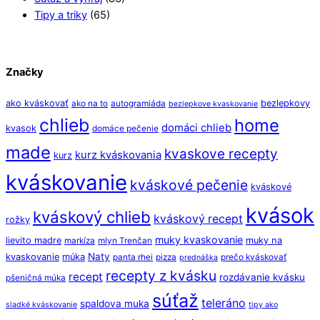
Tipy a triky
(65)
Značky
ako kváskovať
bezlepkovy
ako na to
autogramiáda
bezlepkove kvaskovanie
chlieb
home
domáci chlieb
kvasok
domáce pečenie
made
kvaskove recepty
kurz kváskovania
kurz
kváskovanie
kváskové pečenie
kváskové
kvások
kváskový chlieb
kváskový recept
rožky
muky kvaskovanie
lievito madre
muky na
markíza
mlyn Trenčan
Naty
kvaskovanie
múka
panta rhei
pizza
prečo kváskovať
prednáška
recepty z kvásku
recept
rozdávanie kvásku
pšeničná múka
súťaž
teleráno
spaldova muka
sladké kváskovanie
tipy ako