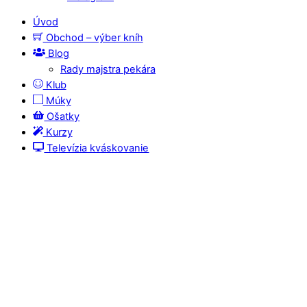
Úvod
Obchod – výber kníh
Blog
Rady majstra pekára
Klub
Múky
Ošatky
Kurzy
Televízia kváskovanie