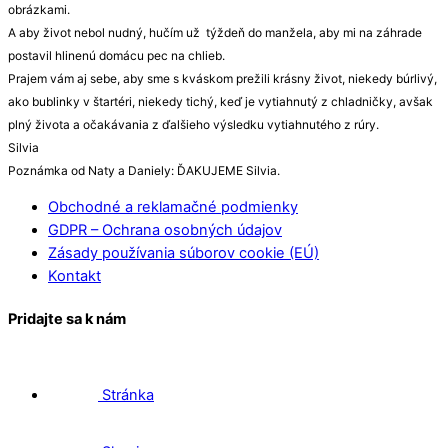
obrázkami.
A aby život nebol nudný, hučím už týždeň do manžela, aby mi na záhrade
postavil hlinenú domácu pec na chlieb.
Prajem vám aj sebe, aby sme s kváskom prežili krásny život, niekedy búrlivý,
ako bublinky v štartéri, niekedy tichý, keď je vytiahnutý z chladničky, avšak
plný života a očakávania z ďalšieho výsledku vytiahnutého z rúry.
Silvia
Poznámka od Naty a Daniely: ĎAKUJEME Silvia.
Obchodné a reklamačné podmienky
GDPR – Ochrana osobných údajov
Zásady používania súborov cookie (EÚ)
Kontakt
Pridajte sa k nám
Stránka