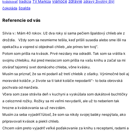
vianoce
zdravie
tradícia
TV Markíza
zdravý životný štýl
kváskovať
špalda
čokoláda
Referencie od vás
Silvia v.: Mám 40 rokov. Už dva roky si sama pečiem špaldový chlieb ale z
droždia. Vždy som sa nesmierne tešila, keď prišili susedia alebo sme išli na
opekačku a vopred si objednali chlieb „ale prines ten tvoj“.
Potom som prišla na kvások. Prvé nezdary ma odradili. Tak som sa vrátila k
svojmu chlebíku. Asi pred mesiacom som prišla na vašu knihu a začal sa mi
otvárať tajomný svet domáceho chleba, vône kvásku.
Musím sa priznať, že sa mi podaril až tretí chlebík z ošatky. Výnimočné boli aj
moravské koláče „v živote sa ti také koláče nepodarili“- to bola obrovská
pochvala od manžela.
Včera som zase strávila deň v kuchyni a vyskúšala som dukátové buchtičky
a celozrnné rožky. Rožky sa mi veľmi nevydarili, ale už to neberiem tak
hrozne a kváskovania sa už nevzdám.
Musím za seba vyjadriť ľútosť, že som sa nikdy svojej babky nespýtala, ako
pripravovali kvások a piekli chlieb.
Chcem vám preto vyjadriť veľké poďakovanie za knihu s receptami, radami a