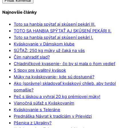
Najnovšie články
Toto sa hanbia spýtať aj skúsení pekári III.
TOTO SA HANBIA SPÝTAŤ AJ SKÚSENÍ PEKÁRI II.
Toto sa hanbia spýtať aj skúsení pekári I.
Kváskovanie v Dámskom klube
SÚŤAŽ: 250 kg múky už čaká na vás
Čím nahradiť slad?
Chladničkové kvasenie- čo by si mala o ňom vedieť
5 tipov pre kvalitný kvások
Múky na kváskovanie- kde sú dostupné?
Ako (správne) skladovať kváskový chlieb, aby tvrdol
pomalšie?
Peč s láskou a vyhraj 20 kg prémiovej múky!
Vianočná súťaž s Kváskovaním
Kváskovanie s Teleráne
Prednáška Návrat k tradíciám v Prievidzi
Pšenica z Ukrajiny?