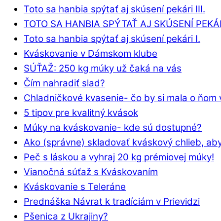
Toto sa hanbia spýtať aj skúsení pekári III.
TOTO SA HANBIA SPÝTAŤ AJ SKÚSENÍ PEKÁRI
Toto sa hanbia spýtať aj skúsení pekári I.
Kváskovanie v Dámskom klube
SÚŤAŽ: 250 kg múky už čaká na vás
Čím nahradiť slad?
Chladničkové kvasenie- čo by si mala o ňom 
5 tipov pre kvalitný kvások
Múky na kváskovanie- kde sú dostupné?
Ako (správne) skladovať kváskový chlieb, aby
Peč s láskou a vyhraj 20 kg prémiovej múky!
Vianočná súťaž s Kváskovaním
Kváskovanie s Teleráne
Prednáška Návrat k tradíciám v Prievidzi
Pšenica z Ukrajiny?