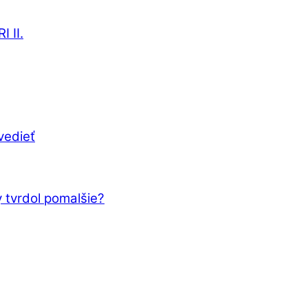
 II.
vedieť
 tvrdol pomalšie?