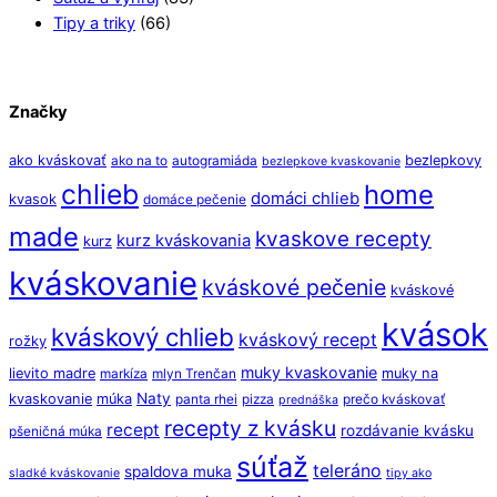
Tipy a triky
(66)
Značky
ako kváskovať
bezlepkovy
ako na to
autogramiáda
bezlepkove kvaskovanie
chlieb
home
domáci chlieb
kvasok
domáce pečenie
made
kvaskove recepty
kurz kváskovania
kurz
kváskovanie
kváskové pečenie
kváskové
kvások
kváskový chlieb
kváskový recept
rožky
muky kvaskovanie
lievito madre
muky na
markíza
mlyn Trenčan
Naty
kvaskovanie
múka
panta rhei
pizza
prečo kváskovať
prednáška
recepty z kvásku
recept
rozdávanie kvásku
pšeničná múka
súťaž
teleráno
spaldova muka
sladké kváskovanie
tipy ako