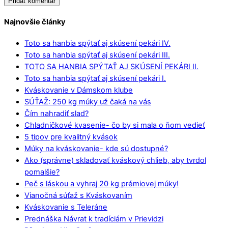
Najnovšie články
Toto sa hanbia spýtať aj skúsení pekári IV.
Toto sa hanbia spýtať aj skúsení pekári III.
TOTO SA HANBIA SPÝTAŤ AJ SKÚSENÍ PEKÁRI II.
Toto sa hanbia spýtať aj skúsení pekári I.
Kváskovanie v Dámskom klube
SÚŤAŽ: 250 kg múky už čaká na vás
Čím nahradiť slad?
Chladničkové kvasenie- čo by si mala o ňom vedieť
5 tipov pre kvalitný kvások
Múky na kváskovanie- kde sú dostupné?
Ako (správne) skladovať kváskový chlieb, aby tvrdol
pomalšie?
Peč s láskou a vyhraj 20 kg prémiovej múky!
Vianočná súťaž s Kváskovaním
Kváskovanie s Teleráne
Prednáška Návrat k tradíciám v Prievidzi