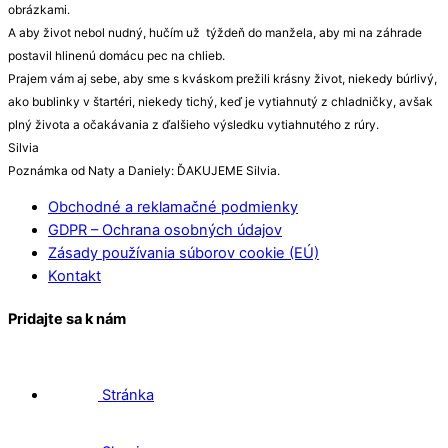
obrázkami.
A aby život nebol nudný, hučím už týždeň do manžela, aby mi na záhrade
postavil hlinenú domácu pec na chlieb.
Prajem vám aj sebe, aby sme s kváskom prežili krásny život, niekedy búrlivý,
ako bublinky v štartéri, niekedy tichý, keď je vytiahnutý z chladničky, avšak
plný života a očakávania z ďalšieho výsledku vytiahnutého z rúry.
Silvia
Poznámka od Naty a Daniely: ĎAKUJEME Silvia.
Obchodné a reklamačné podmienky
GDPR – Ochrana osobných údajov
Zásady používania súborov cookie (EÚ)
Kontakt
Pridajte sa k nám
Stránka