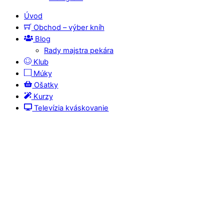
Úvod
Obchod – výber kníh
Blog
Rady majstra pekára
Klub
Múky
Ošatky
Kurzy
Televízia kváskovanie