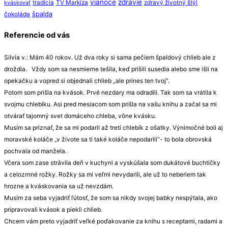
vianoce
zdravie
tradícia
TV Markíza
zdravý životný štýl
kváskovať
špalda
čokoláda
Referencie od vás
Silvia v.: Mám 40 rokov. Už dva roky si sama pečiem špaldový chlieb ale z
droždia. Vždy som sa nesmierne tešila, keď prišili susedia alebo sme išli na
opekačku a vopred si objednali chlieb „ale prines ten tvoj“.
Potom som prišla na kvások. Prvé nezdary ma odradili. Tak som sa vrátila k
svojmu chlebíku. Asi pred mesiacom som prišla na vašu knihu a začal sa mi
otvárať tajomný svet domáceho chleba, vône kvásku.
Musím sa priznať, že sa mi podaril až tretí chlebík z ošatky. Výnimočné boli aj
moravské koláče „v živote sa ti také koláče nepodarili“- to bola obrovská
pochvala od manžela.
Včera som zase strávila deň v kuchyni a vyskúšala som dukátové buchtičky
a celozrnné rožky. Rožky sa mi veľmi nevydarili, ale už to neberiem tak
hrozne a kváskovania sa už nevzdám.
Musím za seba vyjadriť ľútosť, že som sa nikdy svojej babky nespýtala, ako
pripravovali kvások a piekli chlieb.
Chcem vám preto vyjadriť veľké poďakovanie za knihu s receptami, radami a