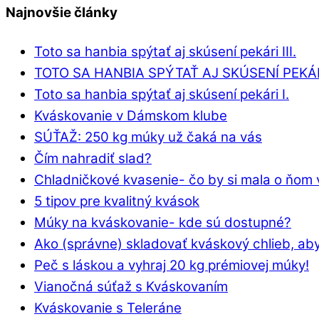
Najnovšie články
Toto sa hanbia spýtať aj skúsení pekári III.
TOTO SA HANBIA SPÝTAŤ AJ SKÚSENÍ PEKÁRI
Toto sa hanbia spýtať aj skúsení pekári I.
Kváskovanie v Dámskom klube
SÚŤAŽ: 250 kg múky už čaká na vás
Čím nahradiť slad?
Chladničkové kvasenie- čo by si mala o ňom 
5 tipov pre kvalitný kvások
Múky na kváskovanie- kde sú dostupné?
Ako (správne) skladovať kváskový chlieb, aby
Peč s láskou a vyhraj 20 kg prémiovej múky!
Vianočná súťaž s Kváskovaním
Kváskovanie s Teleráne