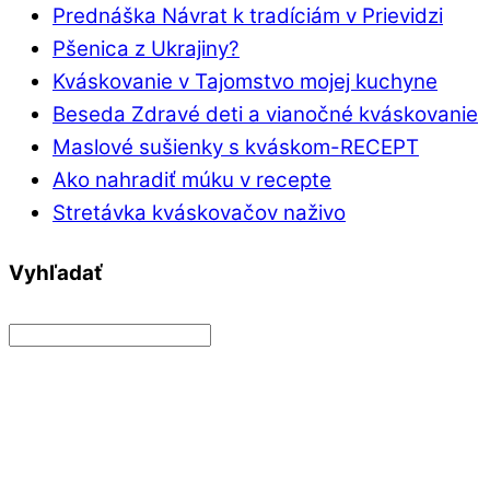
Prednáška Návrat k tradíciám v Prievidzi
Pšenica z Ukrajiny?
Kváskovanie v Tajomstvo mojej kuchyne
Beseda Zdravé deti a vianočné kváskovanie
Maslové sušienky s kváskom-RECEPT
Ako nahradiť múku v recepte
Stretávka kváskovačov naživo
Vyhľadať