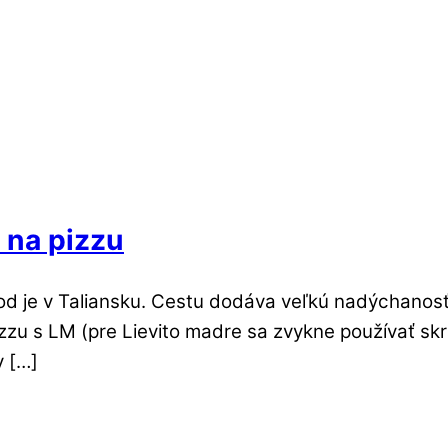
 na pizzu
vod je v Taliansku. Cestu dodáva veľkú nadýchano
 pizzu s LM (pre Lievito madre sa zvykne používať 
v […]