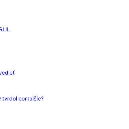
 II.
vedieť
 tvrdol pomalšie?