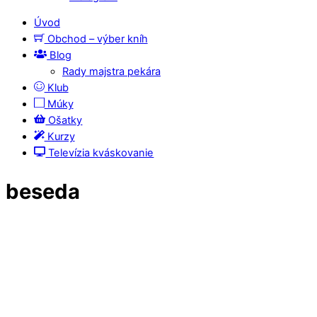
Úvod
Obchod – výber kníh
Blog
Rady majstra pekára
Klub
Múky
Ošatky
Kurzy
Televízia kváskovanie
beseda