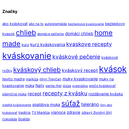
Značky
ako kváskovať
bezlepkovy
ako na to
autogramiáda
bezlepkove kvaskovanie
chlieb
home
domáci chlieb
kvasok
domáce pečenie
made
kvaskove recepty
kurz kváskovania
kurz
kváskovanie
kváskové pečenie
kváskové
kvások
kváskový chlieb
kváskový recept
rožky
muky kvaskovanie
lievito madre
muky na
markíza
mlyn Trenčan
Naty
kvaskovanie
múka
panta rhei
pizza
prečo kváskovať
prednáška
recepty z kvásku
recept
rozdávanie kvásku
pšeničná múka
súťaž
teleráno
spaldova muka
sladké kváskovanie
tipy ako
vianoce
zdravie
tradícia
TV Markíza
zdravý životný štýl
kváskovať
špalda
čokoláda