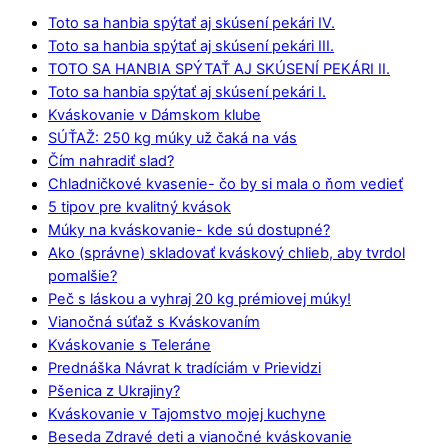
Toto sa hanbia spýtať aj skúsení pekári IV.
Toto sa hanbia spýtať aj skúsení pekári III.
TOTO SA HANBIA SPÝTAŤ AJ SKÚSENÍ PEKÁRI II.
Toto sa hanbia spýtať aj skúsení pekári I.
Kváskovanie v Dámskom klube
SÚŤAŽ: 250 kg múky už čaká na vás
Čím nahradiť slad?
Chladničkové kvasenie- čo by si mala o ňom vedieť
5 tipov pre kvalitný kvások
Múky na kváskovanie- kde sú dostupné?
Ako (správne) skladovať kváskový chlieb, aby tvrdol
pomalšie?
Peč s láskou a vyhraj 20 kg prémiovej múky!
Vianočná súťaž s Kváskovaním
Kváskovanie s Teleráne
Prednáška Návrat k tradíciám v Prievidzi
Pšenica z Ukrajiny?
Kváskovanie v Tajomstvo mojej kuchyne
Beseda Zdravé deti a vianočné kváskovanie