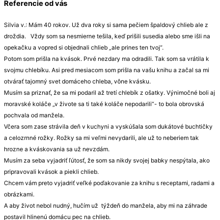
Referencie od vás
Silvia v.: Mám 40 rokov. Už dva roky si sama pečiem špaldový chlieb ale z
droždia. Vždy som sa nesmierne tešila, keď prišili susedia alebo sme išli na
opekačku a vopred si objednali chlieb „ale prines ten tvoj“.
Potom som prišla na kvások. Prvé nezdary ma odradili. Tak som sa vrátila k
svojmu chlebíku. Asi pred mesiacom som prišla na vašu knihu a začal sa mi
otvárať tajomný svet domáceho chleba, vône kvásku.
Musím sa priznať, že sa mi podaril až tretí chlebík z ošatky. Výnimočné boli aj
moravské koláče „v živote sa ti také koláče nepodarili“- to bola obrovská
pochvala od manžela.
Včera som zase strávila deň v kuchyni a vyskúšala som dukátové buchtičky
a celozrnné rožky. Rožky sa mi veľmi nevydarili, ale už to neberiem tak
hrozne a kváskovania sa už nevzdám.
Musím za seba vyjadriť ľútosť, že som sa nikdy svojej babky nespýtala, ako
pripravovali kvások a piekli chlieb.
Chcem vám preto vyjadriť veľké poďakovanie za knihu s receptami, radami a
obrázkami.
A aby život nebol nudný, hučím už týždeň do manžela, aby mi na záhrade
postavil hlinenú domácu pec na chlieb.