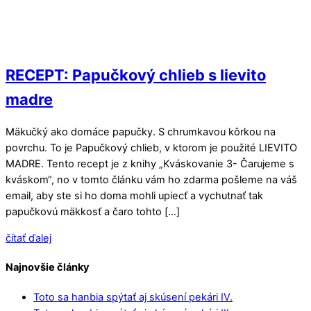
RECEPT: Papučkový chlieb s lievito
madre
Mäkučký ako domáce papučky. S chrumkavou kôrkou na
povrchu. To je Papučkový chlieb, v ktorom je použité LIEVITO
MADRE. Tento recept je z knihy „Kváskovanie 3- Čarujeme s
kváskom“, no v tomto článku vám ho zdarma pošleme na váš
email, aby ste si ho doma mohli upiecť a vychutnať tak
papučkovú mäkkosť a čaro tohto […]
čítať ďalej
Najnovšie články
Toto sa hanbia spýtať aj skúsení pekári IV.