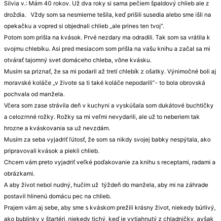
Silvia v.: Mám 40 rokov. Už dva roky si sama pečiem špaldový chlieb ale z
droždia. Vždy som sa nesmierne tešila, keď prišili susedia alebo sme išli na
opekačku a vopred si objednali chlieb „ale prines ten tvoj“.
Potom som prišla na kvások. Prvé nezdary ma odradili. Tak som sa vrátila k
svojmu chlebíku. Asi pred mesiacom som prišla na vašu knihu a začal sa mi
otvárať tajomný svet domáceho chleba, vône kvásku.
Musím sa priznať, že sa mi podaril až tretí chlebík z ošatky. Výnimočné boli aj
moravské koláče „v živote sa ti také koláče nepodarili“- to bola obrovská
pochvala od manžela.
Včera som zase strávila deň v kuchyni a vyskúšala som dukátové buchtičky
a celozrnné rožky. Rožky sa mi veľmi nevydarili, ale už to neberiem tak
hrozne a kváskovania sa už nevzdám.
Musím za seba vyjadriť ľútosť, že som sa nikdy svojej babky nespýtala, ako
pripravovali kvások a piekli chlieb.
Chcem vám preto vyjadriť veľké poďakovanie za knihu s receptami, radami a
obrázkami.
A aby život nebol nudný, hučím už týždeň do manžela, aby mi na záhrade
postavil hlinenú domácu pec na chlieb.
Prajem vám aj sebe, aby sme s kváskom prežili krásny život, niekedy búrlivý,
ako bublinky v štartéri, niekedy tichý, keď je vytiahnutý z chladničky, avšak