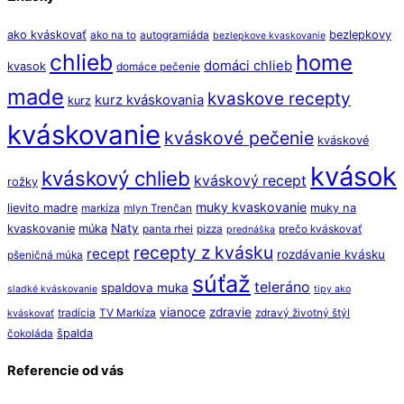
ako kváskovať
bezlepkovy
ako na to
autogramiáda
bezlepkove kvaskovanie
chlieb
home
domáci chlieb
kvasok
domáce pečenie
made
kvaskove recepty
kurz kváskovania
kurz
kváskovanie
kváskové pečenie
kváskové
kvások
kváskový chlieb
kváskový recept
rožky
muky kvaskovanie
lievito madre
muky na
markíza
mlyn Trenčan
Naty
kvaskovanie
múka
panta rhei
pizza
prečo kváskovať
prednáška
recepty z kvásku
recept
rozdávanie kvásku
pšeničná múka
súťaž
teleráno
spaldova muka
sladké kváskovanie
tipy ako
vianoce
zdravie
tradícia
TV Markíza
zdravý životný štýl
kváskovať
špalda
čokoláda
Referencie od vás