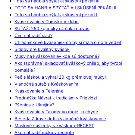
Toto sa hanbia spýtať aj skúsení pekári III.
TOTO SA HANBIA SPÝTAŤ AJ SKÚSENÍ PEKÁRI II.
Toto sa hanbia spýtať aj skúsení pekári I.
Kváskovanie v Dámskom klube
SÚŤAŽ: 250 kg múky už čaká na vás
Čím nahradiť slad?
Chladničkové kvasenie- čo by si mala o ňom vedieť
5 tipov pre kvalitný kvások
Múky na kváskovanie- kde sú dostupné?
Ako (správne) skladovať kváskový chlieb, aby tvrdol
pomalšie?
Peč s láskou a vyhraj 20 kg prémiovej múky!
Vianočná súťaž s Kváskovaním
Kváskovanie s Teleráne
Prednáška Návrat k tradíciám v Prievidzi
Pšenica z Ukrajiny?
Kváskovanie v Tajomstvo mojej kuchyne
Beseda Zdravé deti a vianočné kváskovanie
Maslové sušienky s kváskom-RECEPT
Ako nahradiť múku v recepte