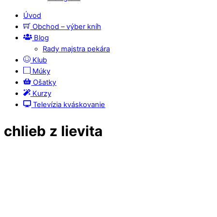
Úvod
Obchod – výber kníh
Blog
Rady majstra pekára
Klub
Múky
Ošatky
Kurzy
Televízia kváskovanie
chlieb z lievita