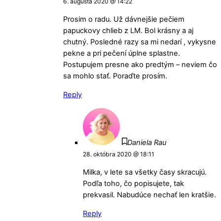
6. augusta 2020 @ 14:22
Prosim o radu. Už dávnejšie pečiem
papuckovy chlieb z LM. Bol krásny a aj
chutný. Posledné razy sa mi nedarí , vykysne
pekne a pri pečení úplne splastne.
Postupujem presne ako predtým – neviem čo
sa mohlo stať. Poraďte prosím.
Reply
Daniela Rau
28. októbra 2020 @ 18:11
Milka, v lete sa všetky časy skracujú.
Podľa toho, čo popisujete, tak
prekvasil. Nabudúce nechať len kratšie.
Reply