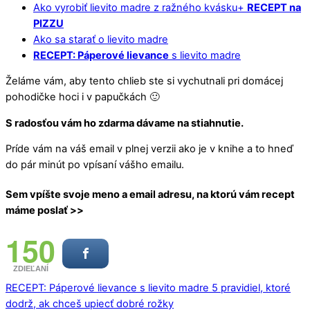
Ako vyrobiť lievito madre z ražného kvásku+
RECEPT na
PIZZU
Ako sa starať o lievito madre
RECEPT: Páperové lievance
s lievito madre
Želáme vám, aby tento chlieb ste si vychutnali pri domácej
pohodičke hoci i v papučkách 🙂
S radosťou vám ho zdarma dávame na stiahnutie.
Príde vám na váš email v plnej verzii ako je v knihe a to hneď
do pár minút po vpísaní vášho emailu.
Sem vpíšte svoje meno a email adresu, na ktorú vám recept
máme poslať >>
150
ZDIEĽANÍ
RECEPT: Páperové lievance s lievito madre
5 pravidiel, ktoré
dodrž, ak chceš upiecť dobré rožky