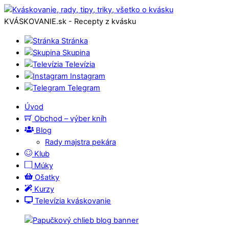
KVÁSKOVANIE.sk - Recepty z kvásku
Stránka
Skupina
Televízia
Instagram
Telegram
Úvod
Obchod – výber kníh
Blog
Rady majstra pekára
Klub
Múky
Ošatky
Kurzy
Televízia kváskovanie