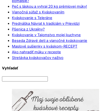
pomalšie?
Peč s láskou a vyhraj 20 kg prémiovej múky!
Vianočná súťaž s Kváskovaním
Kváskovanie s Teleráne
Prednáška Návrat k tradíciám v Prievidzi
Pšenica z Ukrajiny?
Kváskovanie v Tajomstvo mojej kuchyne
Beseda Zdravé deti a vianočné kváskovanie
Maslové sušienky s kváskom-RECEPT
Ako nahradiť múku v recepte
Stretávka kváskovačov naživo
Vyhľadať