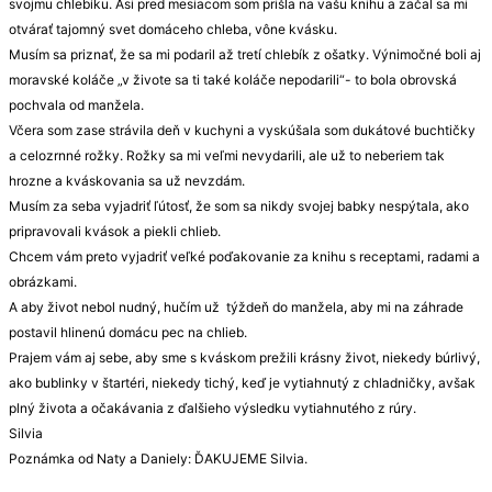
svojmu chlebíku. Asi pred mesiacom som prišla na vašu knihu a začal sa mi
otvárať tajomný svet domáceho chleba, vône kvásku.
Musím sa priznať, že sa mi podaril až tretí chlebík z ošatky. Výnimočné boli aj
moravské koláče „v živote sa ti také koláče nepodarili“- to bola obrovská
pochvala od manžela.
Včera som zase strávila deň v kuchyni a vyskúšala som dukátové buchtičky
a celozrnné rožky. Rožky sa mi veľmi nevydarili, ale už to neberiem tak
hrozne a kváskovania sa už nevzdám.
Musím za seba vyjadriť ľútosť, že som sa nikdy svojej babky nespýtala, ako
pripravovali kvások a piekli chlieb.
Chcem vám preto vyjadriť veľké poďakovanie za knihu s receptami, radami a
obrázkami.
A aby život nebol nudný, hučím už týždeň do manžela, aby mi na záhrade
postavil hlinenú domácu pec na chlieb.
Prajem vám aj sebe, aby sme s kváskom prežili krásny život, niekedy búrlivý,
ako bublinky v štartéri, niekedy tichý, keď je vytiahnutý z chladničky, avšak
plný života a očakávania z ďalšieho výsledku vytiahnutého z rúry.
Silvia
Poznámka od Naty a Daniely: ĎAKUJEME Silvia.