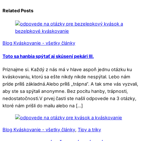
Related Posts
Blog Kváskovanie - všetky články
Toto sa hanbia spýtať aj skúsení pekári III.
Priznajme si. Každý z nás má v hlave aspoň jednu otázku ku
kváskovaniu, ktorú sa ešte nikdy nikde nespýtal. Lebo nám
príde príliš základná.Alebo príliš „trápna“. A tak sme vás vyzvali,
aby ste sa spýtali anonymne. Bez pocitu hanby, trápnosti,
nedostatočnosti.V prvej časti ste našli odpovede na 3 otázky,
ktoré nám prišli do mailu alebo na […]
Blog Kváskovanie - všetky články
,
Tipy a triky