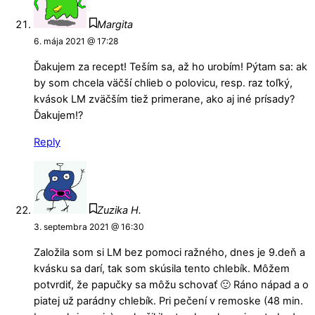
Margita
6. mája 2021 @ 17:28
Ďakujem za recept! Teším sa, až ho urobím! Pýtam sa: ak
by som chcela väčší chlieb o polovicu, resp. raz toľký,
kvások LM zväčším tiež primerane, ako aj iné prísady?
Ďakujem!?
Reply
Zuzika H.
3. septembra 2021 @ 16:30
Založila som si LM bez pomoci ražného, dnes je 9.deň a
kvásku sa darí, tak som skúsila tento chlebík. Môžem
potvrdiť, že papučky sa môžu schovať 🙂 Ráno nápad a o
piatej už parádny chlebík. Pri pečení v remoske (48 min.