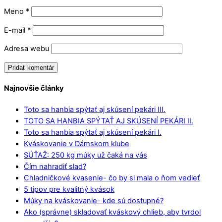
Meno
*
E-mail
*
Adresa webu
Najnovšie články
Toto sa hanbia spýtať aj skúsení pekári III.
TOTO SA HANBIA SPÝTAŤ AJ SKÚSENÍ PEKÁRI II.
Toto sa hanbia spýtať aj skúsení pekári I.
Kváskovanie v Dámskom klube
SÚŤAŽ: 250 kg múky už čaká na vás
Čím nahradiť slad?
Chladničkové kvasenie- čo by si mala o ňom vedieť
5 tipov pre kvalitný kvások
Múky na kváskovanie- kde sú dostupné?
Ako (správne) skladovať kváskový chlieb, aby tvrdol