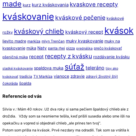
made
kvaskove recepty
kurz kváskovania
kurz
kváskovanie
kváskové pečenie
kváskové
kvások
kváskový chlieb
kváskový recept
rožky
muky kvaskovanie
lievito madre
muky na
markíza
mlyn Trenčan
Naty
kvaskovanie
múka
panta rhei
pizza
prečo kváskovať
prednáška
recepty z kvásku
recept
rozdávanie kvásku
pšeničná múka
súťaž
teleráno
spaldova muka
sladké kváskovanie
tipy ako
vianoce
zdravie
tradícia
TV Markíza
zdravý životný štýl
kváskovať
špalda
čokoláda
Referencie od vás
Silvia v.: Mám 40 rokov. Už dva roky si sama pečiem špaldový chlieb ale z
droždia. Vždy som sa nesmierne tešila, keď prišili susedia alebo sme išli na
opekačku a vopred si objednali chlieb „ale prines ten tvoj“.
Potom som prišla na kvások. Prvé nezdary ma odradili. Tak som sa vrátila k