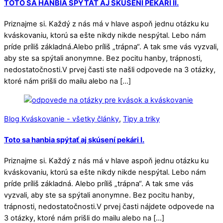
TOTO SA HANBIA SPÝTAŤ AJ SKÚSENÍ PEKÁRI II.
Priznajme si. Každý z nás má v hlave aspoň jednu otázku ku
kváskovaniu, ktorú sa ešte nikdy nikde nespýtal. Lebo nám
príde príliš základná.Alebo príliš „trápna“. A tak sme vás vyzvali,
aby ste sa spýtali anonymne. Bez pocitu hanby, trápnosti,
nedostatočnosti.V prvej časti ste našli odpovede na 3 otázky,
ktoré nám prišli do mailu alebo na […]
Blog Kváskovanie - všetky články
,
Tipy a triky
Toto sa hanbia spýtať aj skúsení pekári I.
Priznajme si. Každý z nás má v hlave aspoň jednu otázku ku
kváskovaniu, ktorú sa ešte nikdy nikde nespýtal. Lebo nám
príde príliš základná. Alebo príliš „trápna“. A tak sme vás
vyzvali, aby ste sa spýtali anonymne. Bez pocitu hanby,
trápnosti, nedostatočnosti.V prvej časti nájdete odpovede na
3 otázky, ktoré nám prišli do mailu alebo na […]