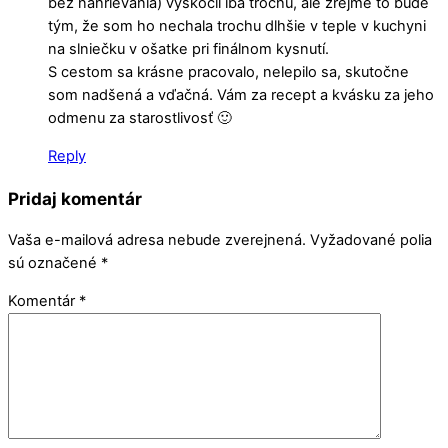
bez nahrievania) vyskočil iba trochu, ale zrejme to bude
tým, že som ho nechala trochu dlhšie v teple v kuchyni
na slniečku v ošatke pri finálnom kysnutí.
S cestom sa krásne pracovalo, nelepilo sa, skutočne
som nadšená a vďačná. Vám za recept a kvásku za jeho
odmenu za starostlivosť 🙂
Reply
Pridaj komentár
Vaša e-mailová adresa nebude zverejnená.
Vyžadované polia
sú označené
*
Komentár
*