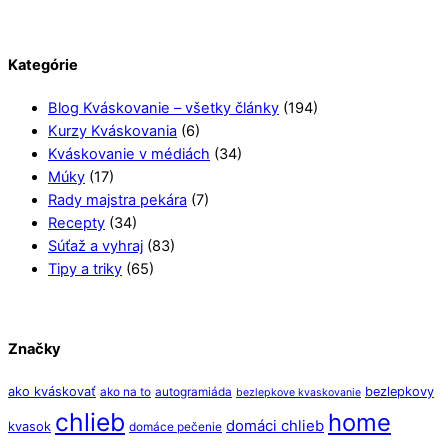
Kategórie
Blog Kváskovanie – všetky články
(194)
Kurzy Kváskovania
(6)
Kváskovanie v médiách
(34)
Múky
(17)
Rady majstra pekára
(7)
Recepty
(34)
Súťaž a vyhraj
(83)
Tipy a triky
(65)
Značky
ako kváskovať
bezlepkovy
ako na to
autogramiáda
bezlepkove kvaskovanie
chlieb
home
domáci chlieb
kvasok
domáce pečenie