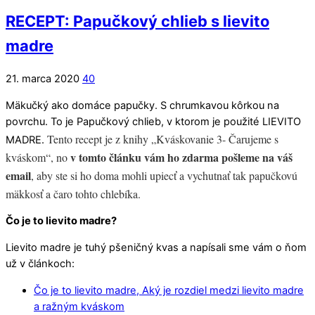
RECEPT: Papučkový chlieb s lievito
madre
21. marca 2020
40
Mäkučký ako domáce papučky. S chrumkavou kôrkou na
povrchu. To je Papučkový chlieb, v ktorom je použité LIEVITO
Tento recept je z knihy „Kváskovanie 3- Čarujeme s
MADRE.
v tomto článku vám ho zdarma pošleme na váš
kváskom“, no
email
, aby ste si ho doma mohli upiecť a vychutnať tak papučkovú
mäkkosť a čaro tohto chlebíka.
Čo je to lievito madre?
Lievito madre je tuhý pšeničný kvas a napísali sme vám o ňom
už v článkoch:
Čo je to lievito madre, Aký je rozdiel medzi lievito madre
a ražným kváskom