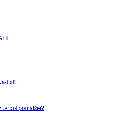
 II.
vedieť
 tvrdol pomalšie?