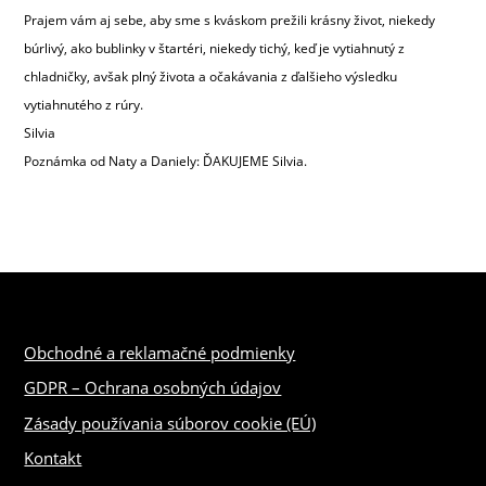
Prajem vám aj sebe, aby sme s kváskom prežili krásny život, niekedy
búrlivý, ako bublinky v štartéri, niekedy tichý, keď je vytiahnutý z
chladničky, avšak plný života a očakávania z ďalšieho výsledku
vytiahnutého z rúry.
Silvia
Poznámka od Naty a Daniely: ĎAKUJEME Silvia.
Obchodné a reklamačné podmienky
GDPR – Ochrana osobných údajov
Zásady používania súborov cookie (EÚ)
Kontakt