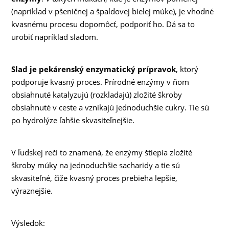
(napríklad v pšeničnej a špaldovej bielej múke), je vhodné
kvasnému procesu dopomôcť, podporiť ho. Dá sa to
urobiť napríklad sladom.
Slad je pekárenský enzymatický prípravok
, ktorý
podporuje kvasný proces. Prírodné enzýmy v ňom
obsiahnuté katalyzujú (rozkladajú) zložité škroby
obsiahnuté v ceste a vznikajú jednoduchšie cukry. Tie sú
po hydrolýze ľahšie skvasiteľnejšie.
V ľudskej reči to znamená, že enzýmy štiepia zložité
škroby múky na jednoduchšie sacharidy a tie sú
skvasiteľné, čiže kvasný proces prebieha lepšie,
výraznejšie.
Výsledok: