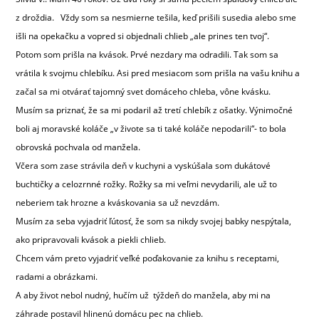
z droždia. Vždy som sa nesmierne tešila, keď prišili susedia alebo sme
išli na opekačku a vopred si objednali chlieb „ale prines ten tvoj“.
Potom som prišla na kvások. Prvé nezdary ma odradili. Tak som sa
vrátila k svojmu chlebíku. Asi pred mesiacom som prišla na vašu knihu a
začal sa mi otvárať tajomný svet domáceho chleba, vône kvásku.
Musím sa priznať, že sa mi podaril až tretí chlebík z ošatky. Výnimočné
boli aj moravské koláče „v živote sa ti také koláče nepodarili“- to bola
obrovská pochvala od manžela.
Včera som zase strávila deň v kuchyni a vyskúšala som dukátové
buchtičky a celozrnné rožky. Rožky sa mi veľmi nevydarili, ale už to
neberiem tak hrozne a kváskovania sa už nevzdám.
Musím za seba vyjadriť ľútosť, že som sa nikdy svojej babky nespýtala,
ako pripravovali kvások a piekli chlieb.
Chcem vám preto vyjadriť veľké poďakovanie za knihu s receptami,
radami a obrázkami.
A aby život nebol nudný, hučím už týždeň do manžela, aby mi na
záhrade postavil hlinenú domácu pec na chlieb.