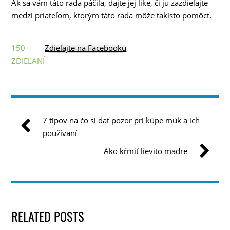
Ak sa vám táto rada páčila, dajte jej like, či ju zazdieľajte
medzi priateľom, ktorým táto rada môže takisto pomôcť.
150
Zdieľajte na Facebooku
ZDIEĽANÍ
7 tipov na čo si dať pozor pri kúpe múk a ich
používaní
Ako kŕmiť lievito madre
RELATED POSTS