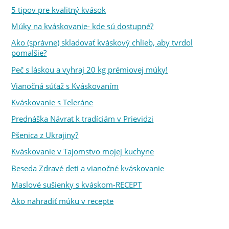
5 tipov pre kvalitný kvások
Múky na kváskovanie- kde sú dostupné?
Ako (správne) skladovať kváskový chlieb, aby tvrdol
pomalšie?
Peč s láskou a vyhraj 20 kg prémiovej múky!
Vianočná súťaž s Kváskovaním
Kváskovanie s Teleráne
Prednáška Návrat k tradíciám v Prievidzi
Pšenica z Ukrajiny?
Kváskovanie v Tajomstvo mojej kuchyne
Beseda Zdravé deti a vianočné kváskovanie
Maslové sušienky s kváskom-RECEPT
Ako nahradiť múku v recepte