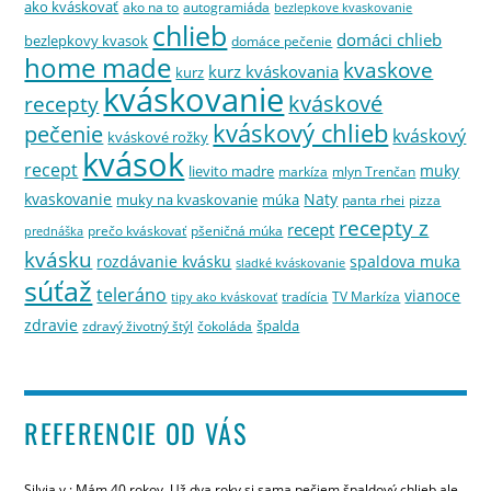
ako kváskovať
ako na to
autogramiáda
bezlepkove kvaskovanie
chlieb
domáci chlieb
bezlepkovy kvasok
domáce pečenie
home made
kvaskove
kurz kváskovania
kurz
kváskovanie
kváskové
recepty
kváskový chlieb
pečenie
kváskový
kváskové rožky
kvások
recept
muky
lievito madre
markíza
mlyn Trenčan
kvaskovanie
Naty
muky na kvaskovanie
múka
panta rhei
pizza
recepty z
recept
prečo kváskovať
pšeničná múka
prednáška
kvásku
rozdávanie kvásku
spaldova muka
sladké kváskovanie
súťaž
teleráno
vianoce
tradícia
TV Markíza
tipy ako kváskovať
zdravie
špalda
zdravý životný štýl
čokoláda
REFERENCIE OD VÁS
Silvia v.: Mám 40 rokov. Už dva roky si sama pečiem špaldový chlieb ale