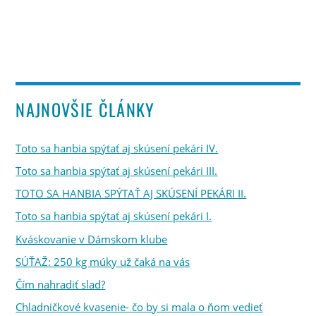
NAJNOVŠIE ČLÁNKY
Toto sa hanbia spýtať aj skúsení pekári IV.
Toto sa hanbia spýtať aj skúsení pekári III.
TOTO SA HANBIA SPÝTAŤ AJ SKÚSENÍ PEKÁRI II.
Toto sa hanbia spýtať aj skúsení pekári I.
Kváskovanie v Dámskom klube
SÚŤAŽ: 250 kg múky už čaká na vás
Čím nahradiť slad?
Chladničkové kvasenie- čo by si mala o ňom vedieť