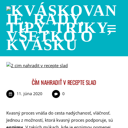
ČÍM NAHRADIŤ V RECEPTE SLAD
11. júna 2020
0
Kvasný proces vnáša do cesta nadýchanosť, vláčnosť.
Jednou z možností, ktorá kvasný proces podporuje, sú
enzýmy
. V takých múkach, kde je enzýmov pomenej