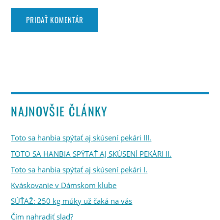
NAJNOVŠIE ČLÁNKY
Toto sa hanbia spýtať aj skúsení pekári III.
TOTO SA HANBIA SPÝTAŤ AJ SKÚSENÍ PEKÁRI II.
Toto sa hanbia spýtať aj skúsení pekári I.
Kváskovanie v Dámskom klube
SÚŤAŽ: 250 kg múky už čaká na vás
Čím nahradiť slad?