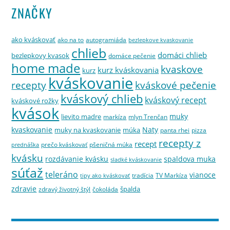
ZNAČKY
ako kváskovať
ako na to
autogramiáda
bezlepkove kvaskovanie
chlieb
domáci chlieb
bezlepkovy kvasok
domáce pečenie
home made
kvaskove
kurz kváskovania
kurz
kváskovanie
kváskové pečenie
recepty
kváskový chlieb
kváskový recept
kváskové rožky
kvások
muky
lievito madre
markíza
mlyn Trenčan
kvaskovanie
Naty
muky na kvaskovanie
múka
panta rhei
pizza
recepty z
recept
prečo kváskovať
pšeničná múka
prednáška
kvásku
rozdávanie kvásku
spaldova muka
sladké kváskovanie
súťaž
teleráno
vianoce
tradícia
TV Markíza
tipy ako kváskovať
zdravie
špalda
zdravý životný štýl
čokoláda