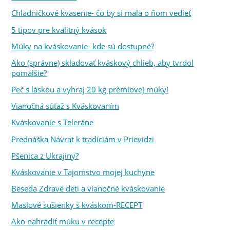
Chladničkové kvasenie- čo by si mala o ňom vedieť
5 tipov pre kvalitný kvások
Múky na kváskovanie- kde sú dostupné?
Ako (správne) skladovať kváskový chlieb, aby tvrdol
pomalšie?
Peč s láskou a vyhraj 20 kg prémiovej múky!
Vianočná súťaž s Kváskovaním
Kváskovanie s Teleráne
Prednáška Návrat k tradíciám v Prievidzi
Pšenica z Ukrajiny?
Kváskovanie v Tajomstvo mojej kuchyne
Beseda Zdravé deti a vianočné kváskovanie
Maslové sušienky s kváskom-RECEPT
Ako nahradiť múku v recepte