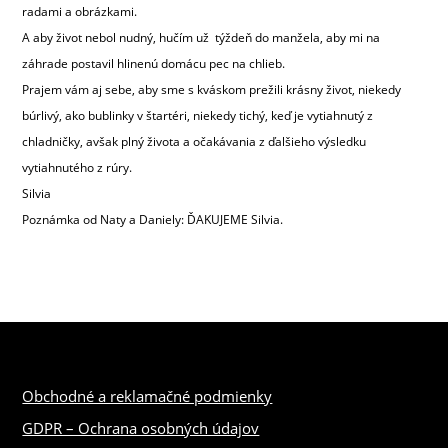
radami a obrázkami.
A aby život nebol nudný, hučím už týždeň do manžela, aby mi na
záhrade postavil hlinenú domácu pec na chlieb.
Prajem vám aj sebe, aby sme s kváskom prežili krásny život, niekedy
búrlivý, ako bublinky v štartéri, niekedy tichý, keď je vytiahnutý z
chladničky, avšak plný života a očakávania z ďalšieho výsledku
vytiahnutého z rúry.
Silvia
Poznámka od Naty a Daniely: ĎAKUJEME Silvia.
Obchodné a reklamačné podmienky
GDPR – Ochrana osobných údajov