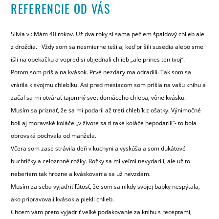
REFERENCIE OD VÁS
Silvia v.: Mám 40 rokov. Už dva roky si sama pečiem špaldový chlieb ale
z droždia. Vždy som sa nesmierne tešila, keď prišili susedia alebo sme
išli na opekačku a vopred si objednali chlieb „ale prines ten tvoj“.
Potom som prišla na kvások. Prvé nezdary ma odradili. Tak som sa
vrátila k svojmu chlebíku. Asi pred mesiacom som prišla na vašu knihu a
začal sa mi otvárať tajomný svet domáceho chleba, vône kvásku.
Musím sa priznať, že sa mi podaril až tretí chlebík z ošatky. Výnimočné
boli aj moravské koláče „v živote sa ti také koláče nepodarili“- to bola
obrovská pochvala od manžela.
Včera som zase strávila deň v kuchyni a vyskúšala som dukátové
buchtičky a celozrnné rožky. Rožky sa mi veľmi nevydarili, ale už to
neberiem tak hrozne a kváskovania sa už nevzdám.
Musím za seba vyjadriť ľútosť, že som sa nikdy svojej babky nespýtala,
ako pripravovali kvások a piekli chlieb.
Chcem vám preto vyjadriť veľké poďakovanie za knihu s receptami,