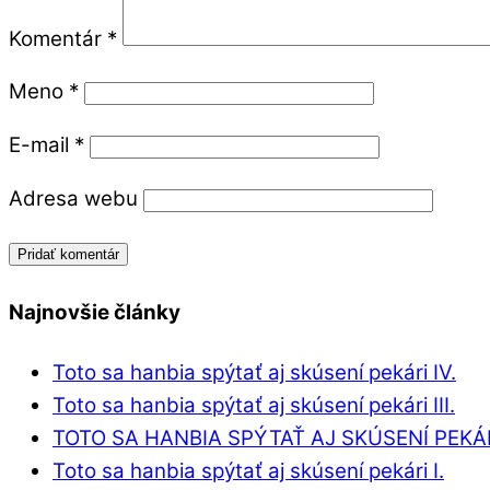
Komentár
*
Meno
*
E-mail
*
Adresa webu
Najnovšie články
Toto sa hanbia spýtať aj skúsení pekári IV.
Toto sa hanbia spýtať aj skúsení pekári III.
TOTO SA HANBIA SPÝTAŤ AJ SKÚSENÍ PEKÁRI
Toto sa hanbia spýtať aj skúsení pekári I.