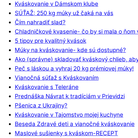
Kváskovanie v Dámskom klube
SÚŤAŽ: 250 kg múky už čaká na vás
Čím nahradiť slad?
Chladničkové kvasenie- čo by si mala o ňom 
5 tipov pre kvalitný kvások
Múky na kváskovanie- kde sú dostupné?
Ako (správne) skladovať kváskový chlieb, aby
Peč s láskou a vyhraj 20 kg prémiovej múky!
Vianočná súťaž s Kváskovaním
Kváskovanie s Teleráne
Prednáška Návrat k tradíciám v Prievidzi
Pšenica z Ukrajiny?
Kváskovanie v Tajomstvo mojej kuchyne
Beseda Zdravé deti a vianočné kváskovanie
Maslové sušienky s kváskom-RECEPT