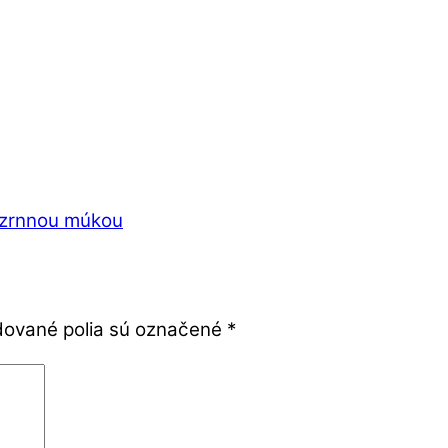
ozrnnou múkou
ované polia sú označené
*