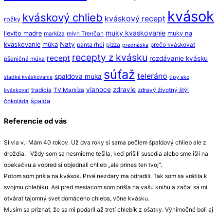
kvások
kváskový chlieb
kváskový recept
rožky
muky kvaskovanie
lievito madre
muky na
markíza
mlyn Trenčan
Naty
kvaskovanie
múka
panta rhei
pizza
prečo kváskovať
prednáška
recepty z kvásku
recept
rozdávanie kvásku
pšeničná múka
súťaž
teleráno
spaldova muka
sladké kváskovanie
tipy ako
vianoce
zdravie
tradícia
TV Markíza
zdravý životný štýl
kváskovať
špalda
čokoláda
Referencie od vás
Silvia v.: Mám 40 rokov. Už dva roky si sama pečiem špaldový chlieb ale z
droždia. Vždy som sa nesmierne tešila, keď prišili susedia alebo sme išli na
opekačku a vopred si objednali chlieb „ale prines ten tvoj“.
Potom som prišla na kvások. Prvé nezdary ma odradili. Tak som sa vrátila k
svojmu chlebíku. Asi pred mesiacom som prišla na vašu knihu a začal sa mi
otvárať tajomný svet domáceho chleba, vône kvásku.
Musím sa priznať, že sa mi podaril až tretí chlebík z ošatky. Výnimočné boli aj