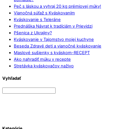
Peč s láskou a vyhraj 20 kg prémiovej múky!
Vianočná súťaž s Kváskovaním
Kváskovanie s Teleráne
Prednáška Návrat k tradíciám v Prievidzi
Pšenica z Ukrajiny?
Kváskovanie v Tajomstvo mojej kuchyne
Beseda Zdravé deti a vianočné kváskovanie
Maslové sušienky s kváskom-RECEPT
Ako nahradiť múku v recepte
Stretávka kváskovačov naživo
Vyhľadať
Kategórie