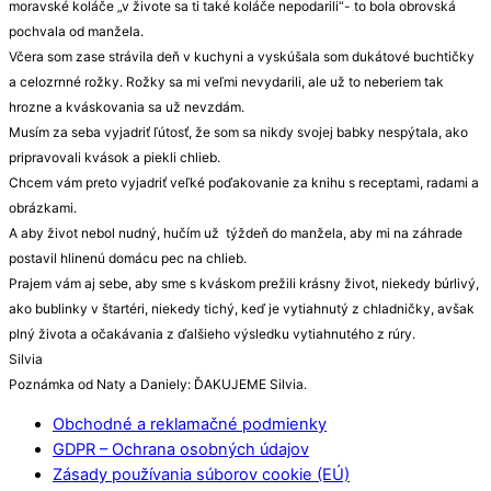
moravské koláče „v živote sa ti také koláče nepodarili“- to bola obrovská
pochvala od manžela.
Včera som zase strávila deň v kuchyni a vyskúšala som dukátové buchtičky
a celozrnné rožky. Rožky sa mi veľmi nevydarili, ale už to neberiem tak
hrozne a kváskovania sa už nevzdám.
Musím za seba vyjadriť ľútosť, že som sa nikdy svojej babky nespýtala, ako
pripravovali kvások a piekli chlieb.
Chcem vám preto vyjadriť veľké poďakovanie za knihu s receptami, radami a
obrázkami.
A aby život nebol nudný, hučím už týždeň do manžela, aby mi na záhrade
postavil hlinenú domácu pec na chlieb.
Prajem vám aj sebe, aby sme s kváskom prežili krásny život, niekedy búrlivý,
ako bublinky v štartéri, niekedy tichý, keď je vytiahnutý z chladničky, avšak
plný života a očakávania z ďalšieho výsledku vytiahnutého z rúry.
Silvia
Poznámka od Naty a Daniely: ĎAKUJEME Silvia.
Obchodné a reklamačné podmienky
GDPR – Ochrana osobných údajov
Zásady používania súborov cookie (EÚ)