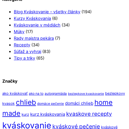
Blog Kváskovanie – všetky články
(194)
Kurzy Kváskovania
(6)
Kváskovanie v médiách
(34)
Múky
(17)
Rady majstra pekára
(7)
Recepty
(34)
Súťaž a vyhraj
(83)
Tipy a triky
(65)
Značky
ako kváskovať
bezlepkovy
ako na to
autogramiáda
bezlepkove kvaskovanie
chlieb
home
domáci chlieb
kvasok
domáce pečenie
made
kvaskove recepty
kurz kváskovania
kurz
kváskovanie
kváskové pečenie
kváskové