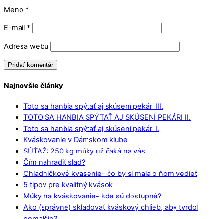
Meno
*
E-mail
*
Adresa webu
Najnovšie články
Toto sa hanbia spýtať aj skúsení pekári III.
TOTO SA HANBIA SPÝTAŤ AJ SKÚSENÍ PEKÁRI II.
Toto sa hanbia spýtať aj skúsení pekári I.
Kváskovanie v Dámskom klube
SÚŤAŽ: 250 kg múky už čaká na vás
Čím nahradiť slad?
Chladničkové kvasenie- čo by si mala o ňom vedieť
5 tipov pre kvalitný kvások
Múky na kváskovanie- kde sú dostupné?
Ako (správne) skladovať kváskový chlieb, aby tvrdol
pomalšie?