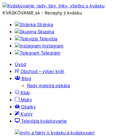
KVÁSKOVANIE.sk - Recepty z kvásku
Stránka
Skupina
Televízia
Instagram
Telegram
Úvod
Obchod – výber kníh
Blog
Rady majstra pekára
Klub
Múky
Ošatky
Kurzy
Televízia kváskovanie