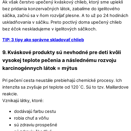
Ak však čerstvo upečený kváskový chlieb, ktorý sme upiekli
bez pridania konzervačných látok, zabalíme do igelitového
sáčika, začnú sa v ňom rozvíjať plesne. A to už po 24 hodinách
uskladňovania v sáčiku. Preto poctivý doma upečený chlieb
bez éčok neskladujeme v igelitových sáčikoch.
TIP: 3 tipy ako správne skladovať chlieb
9. Kváskové produkty sú nevhodné pre deti kvôli
vysokej teplote pečenia a následnému rozvoju
karcinogénnych látok = mýtus
Pri pečení cesta neustále prebiehajú chemické procesy. Ich
intenzita sa zvyšuje pri teplote od 120´C. Sú to tzv. Maillardove
reakcie.
Vznikajú látky, ktoré:
dodávajú farbu cestu
robia chuť a vôňu
sú zdraviu prospešné