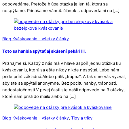
odpovedáme. Pretože hlúpa otázka je len tá, ktorú sa
nespýtame. Prinášame vám 4. článok s odpoveďami na […]
Blog Kváskovanie - všetky články
Toto sa hanbia spýtať aj skúsení pekári III.
Priznajme si. Každý z nás má v hlave aspoň jednu otázku ku
kváskovaniu, ktorú sa ešte nikdy nikde nespýtal. Lebo nám
príde príliš základná.Alebo príliš „trápna“. A tak sme vás vyzvali,
aby ste sa spýtali anonymne. Bez pocitu hanby, trápnosti,
nedostatočnosti.V prvej časti ste našli odpovede na 3 otázky,
ktoré nám prišli do mailu alebo na […]
Blog Kváskovanie - všetky články
,
Tipy a triky