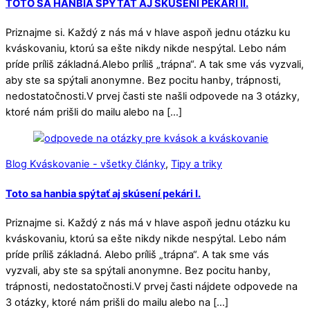
TOTO SA HANBIA SPÝTAŤ AJ SKÚSENÍ PEKÁRI II.
Priznajme si. Každý z nás má v hlave aspoň jednu otázku ku
kváskovaniu, ktorú sa ešte nikdy nikde nespýtal. Lebo nám
príde príliš základná.Alebo príliš „trápna“. A tak sme vás vyzvali,
aby ste sa spýtali anonymne. Bez pocitu hanby, trápnosti,
nedostatočnosti.V prvej časti ste našli odpovede na 3 otázky,
ktoré nám prišli do mailu alebo na […]
Blog Kváskovanie - všetky články
,
Tipy a triky
Toto sa hanbia spýtať aj skúsení pekári I.
Priznajme si. Každý z nás má v hlave aspoň jednu otázku ku
kváskovaniu, ktorú sa ešte nikdy nikde nespýtal. Lebo nám
príde príliš základná. Alebo príliš „trápna“. A tak sme vás
vyzvali, aby ste sa spýtali anonymne. Bez pocitu hanby,
trápnosti, nedostatočnosti.V prvej časti nájdete odpovede na
3 otázky, ktoré nám prišli do mailu alebo na […]