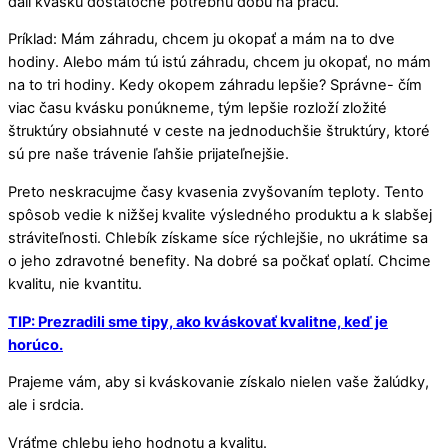
dali kvásku dostatočne potrebnú dobu na prácu.
Príklad: Mám záhradu, chcem ju okopať a mám na to dve
hodiny. Alebo mám tú istú záhradu, chcem ju okopať, no mám
na to tri hodiny. Kedy okopem záhradu lepšie? Správne- čím
viac času kvásku ponúkneme, tým lepšie rozloží zložité
štruktúry obsiahnuté v ceste na jednoduchšie štruktúry, ktoré
sú pre naše trávenie ľahšie prijateľnejšie.
Preto neskracujme časy kvasenia zvyšovaním teploty. Tento
spôsob vedie k nižšej kvalite výsledného produktu a k slabšej
stráviteľnosti. Chlebík získame síce rýchlejšie, no ukrátime sa
o jeho zdravotné benefity. Na dobré sa počkať oplatí. Chcime
kvalitu, nie kvantitu.
TIP: Prezradili sme tipy, ako kváskovať kvalitne, keď je
horúco.
Prajeme vám, aby si kváskovanie získalo nielen vaše žalúdky,
ale i srdcia.
Vráťme chlebu jeho hodnotu a kvalitu.