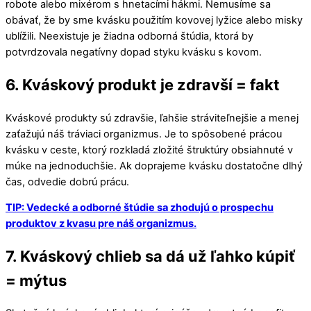
robote alebo mixérom s hnetacími hákmi. Nemusíme sa
obávať, že by sme kvásku použitím kovovej lyžice alebo misky
ublížili. Neexistuje je žiadna odborná štúdia, ktorá by
potvrdzovala negatívny dopad styku kvásku s kovom.
6. Kváskový produkt je zdravší = fakt
Kváskové produkty sú zdravšie, ľahšie stráviteľnejšie a menej
zaťažujú náš tráviaci organizmus. Je to spôsobené prácou
kvásku v ceste, ktorý rozkladá zložité štruktúry obsiahnuté v
múke na jednoduchšie. Ak doprajeme kvásku dostatočne dlhý
čas, odvedie dobrú prácu.
TIP: Vedecké a odborné štúdie sa zhodujú o prospechu
produktov z kvasu pre náš organizmus.
7. Kváskový chlieb sa dá už ľahko kúpiť
= mýtus