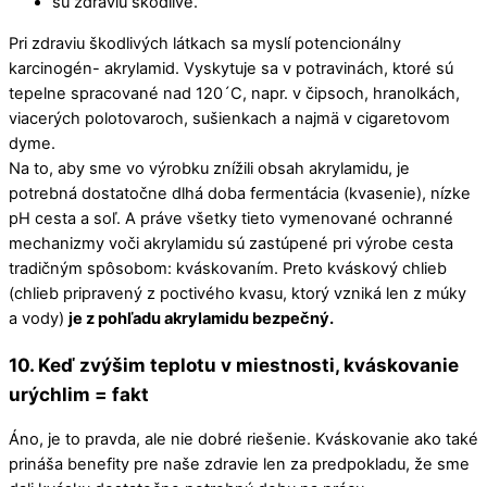
sú zdraviu škodlivé.
Pri zdraviu škodlivých látkach sa myslí potencionálny
karcinogén- akrylamid. Vyskytuje sa v potravinách, ktoré sú
tepelne spracované nad 120´C, napr. v čipsoch, hranolkách,
viacerých polotovaroch, sušienkach a najmä v cigaretovom
dyme.
Na to, aby sme vo výrobku znížili obsah akrylamidu, je
potrebná dostatočne dlhá doba fermentácia (kvasenie), nízke
pH cesta a soľ. A práve všetky tieto vymenované ochranné
mechanizmy voči akrylamidu sú zastúpené pri výrobe cesta
tradičným spôsobom: kváskovaním. Preto kváskový chlieb
(chlieb pripravený z poctivého kvasu, ktorý vzniká len z múky
a vody)
je z pohľadu akrylamidu bezpečný.
10. Keď zvýšim teplotu v miestnosti, kváskovanie
urýchlim = fakt
Áno, je to pravda, ale nie dobré riešenie. Kváskovanie ako také
prináša benefity pre naše zdravie len za predpokladu, že sme