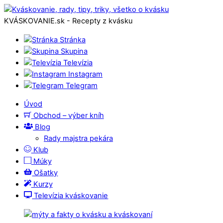
KVÁSKOVANIE.sk - Recepty z kvásku
Stránka
Skupina
Televízia
Instagram
Telegram
Úvod
Obchod – výber kníh
Blog
Rady majstra pekára
Klub
Múky
Ošatky
Kurzy
Televízia kváskovanie