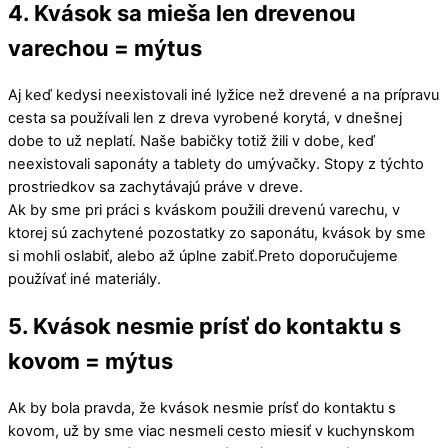
4. Kvások sa mieša len drevenou
varechou = mýtus
Aj keď kedysi neexistovali iné lyžice než drevené a na prípravu
cesta sa používali len z dreva vyrobené korytá, v dnešnej
dobe to už neplatí. Naše babičky totiž žili v dobe, keď
neexistovali saponáty a tablety do umývačky. Stopy z týchto
prostriedkov sa zachytávajú práve v dreve.
Ak by sme pri práci s kváskom použili drevenú varechu, v
ktorej sú zachytené pozostatky zo saponátu, kvások by sme
si mohli oslabiť, alebo až úplne zabiť.Preto doporučujeme
používať iné materiály.
5. Kvások nesmie prísť do kontaktu s
kovom = mýtus
Ak by bola pravda, že kvások nesmie prísť do kontaktu s
kovom, už by sme viac nesmeli cesto miesiť v kuchynskom