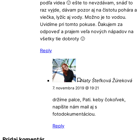
podľa videa 🙂 ešte to nevzdávam, snáď to
raz vyjde, dávam pozor aj na čistotu pohára a
viečka, lyžíc aj vody. Možno je to vodou.
Uvidíme pri tomto pokuse. Ďakujem za
odpoveď a prajem veľa nových nápadov na
všetky tie dobroty 🙂
Reply
Naty Štefková Žúreková
7. novembra 2019 @ 19:21
držíme palce, Pati. keby čokoľvek,
napíšte nám mail aj s
fotodokumentáciou.
Reply
Pridaj komentár