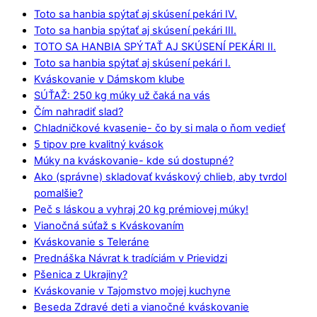
Toto sa hanbia spýtať aj skúsení pekári IV.
Toto sa hanbia spýtať aj skúsení pekári III.
TOTO SA HANBIA SPÝTAŤ AJ SKÚSENÍ PEKÁRI II.
Toto sa hanbia spýtať aj skúsení pekári I.
Kváskovanie v Dámskom klube
SÚŤAŽ: 250 kg múky už čaká na vás
Čím nahradiť slad?
Chladničkové kvasenie- čo by si mala o ňom vedieť
5 tipov pre kvalitný kvások
Múky na kváskovanie- kde sú dostupné?
Ako (správne) skladovať kváskový chlieb, aby tvrdol
pomalšie?
Peč s láskou a vyhraj 20 kg prémiovej múky!
Vianočná súťaž s Kváskovaním
Kváskovanie s Teleráne
Prednáška Návrat k tradíciám v Prievidzi
Pšenica z Ukrajiny?
Kváskovanie v Tajomstvo mojej kuchyne
Beseda Zdravé deti a vianočné kváskovanie