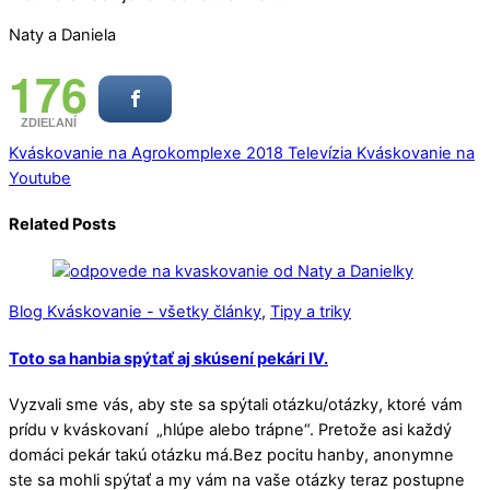
Naty a Daniela
176
ZDIEĽANÍ
Kváskovanie na Agrokomplexe 2018
Televízia Kváskovanie na
Youtube
Related Posts
Blog Kváskovanie - všetky články
,
Tipy a triky
Toto sa hanbia spýtať aj skúsení pekári IV.
Vyzvali sme vás, aby ste sa spýtali otázku/otázky, ktoré vám
prídu v kváskovaní „hlúpe alebo trápne“. Pretože asi každý
domáci pekár takú otázku má.Bez pocitu hanby, anonymne
ste sa mohli spýtať a my vám na vaše otázky teraz postupne