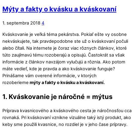
Mýty a fakty o kvásku a kváskovaní
1. septembra 2018
4
Kváskovanie je veľká téma pekárstva. Pokiaľ ešte vy osobne
nekváskujete, tak pravdepodobne ste už o kváskovaní počuli
alebo čítali. Na internete je čoraz viac rôznych článkov, ktoré
túto zaujímavú tému rozoberajú a opisujú. Častokrát sa však
informácie z článkov navzájom vylučujú a rôznia. Ako potom
máte vedieť, kde je pravda a ako kváskovanie funguje?
Prinášame vám overené informácie, v ktorých
rozoberieme
mýty a fakty o kvásku a kváskovaní.
1. Kváskovanie je náročné = mýtus
Príprava kvasnicového a kváskového cesta je náročnosťou cca
rovnaká. Pri kváskovaní vznikne vizuálne taký istý produkt, ako
keby sme použili kvasnice, no rozdiel je v jeho čase prípravy.