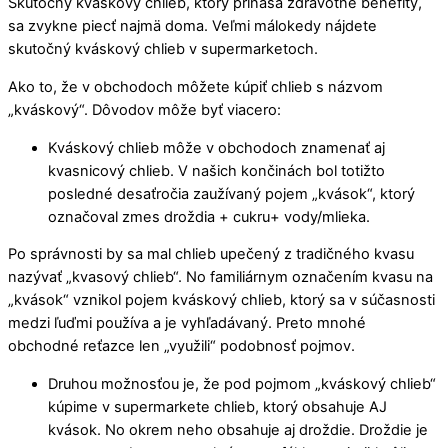
Skutočný kváskový chlieb, ktorý prináša zdravotné benefity,
sa zvykne piecť najmä doma. Veľmi málokedy nájdete
skutočný kváskový chlieb v supermarketoch.
Ako to, že v obchodoch môžete kúpiť chlieb s názvom
„kváskový“. Dôvodov môže byť viacero:
Kváskový chlieb môže v obchodoch znamenať aj
kvasnicový chlieb. V našich končinách bol totižto
posledné desaťročia zaužívaný pojem „kvások“, ktorý
označoval zmes droždia + cukru+ vody/mlieka.
Po správnosti by sa mal chlieb upečený z tradičného kvasu
nazývať „kvasový chlieb“. No familiárnym označením kvasu na
„kvások“ vznikol pojem kváskový chlieb, ktorý sa v súčasnosti
medzi ľuďmi používa a je vyhľadávaný. Preto mnohé
obchodné reťazce len „využili“ podobnosť pojmov.
Druhou možnosťou je, že pod pojmom „kváskový chlieb“
kúpime v supermarkete chlieb, ktorý obsahuje AJ
kvások. No okrem neho obsahuje aj droždie. Droždie je