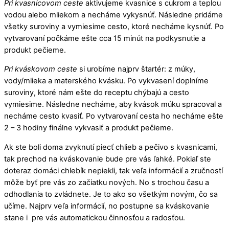
Pri kvasnicovom ceste
aktivujeme kvasnice s cukrom a teplou
vodou alebo mliekom a necháme vykysnúť. Následne pridáme
všetky suroviny a vymiesime cesto, ktoré necháme kysnúť. Po
vytvarovaní počkáme ešte cca 15 minút na podkysnutie a
produkt pečieme.
Pri kváskovom ceste
si urobíme najprv štartér: z múky,
vody/mlieka a materského kvásku. Po vykvasení doplníme
suroviny, ktoré nám ešte do receptu chýbajú a cesto
vymiesime. Následne necháme, aby kvások múku spracoval a
necháme cesto kvasiť. Po vytvarovaní cesta ho necháme ešte
2 – 3 hodiny finálne vykvasiť a produkt pečieme.
Ak ste boli doma zvyknutí piecť chlieb a pečivo s kvasnicami,
tak prechod na kváskovanie bude pre vás ľahké. Pokiaľ ste
doteraz domáci chlebík nepiekli, tak veľa informácií a zručností
môže byť pre vás zo začiatku nových. No s trochou času a
odhodlania to zvládnete. Je to ako so všetkým novým, čo sa
učíme. Najprv veľa informácií, no postupne sa kváskovanie
stane i pre vás automatickou činnosťou a radosťou.