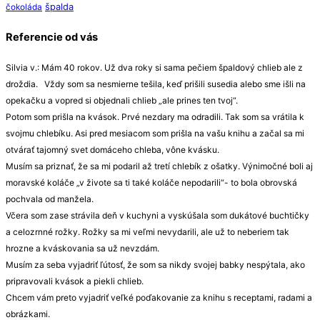
špalda
čokoláda
Referencie od vás
Silvia v.: Mám 40 rokov. Už dva roky si sama pečiem špaldový chlieb ale z
droždia. Vždy som sa nesmierne tešila, keď prišili susedia alebo sme išli na
opekačku a vopred si objednali chlieb „ale prines ten tvoj“.
Potom som prišla na kvások. Prvé nezdary ma odradili. Tak som sa vrátila k
svojmu chlebíku. Asi pred mesiacom som prišla na vašu knihu a začal sa mi
otvárať tajomný svet domáceho chleba, vône kvásku.
Musím sa priznať, že sa mi podaril až tretí chlebík z ošatky. Výnimočné boli aj
moravské koláče „v živote sa ti také koláče nepodarili“- to bola obrovská
pochvala od manžela.
Včera som zase strávila deň v kuchyni a vyskúšala som dukátové buchtičky
a celozrnné rožky. Rožky sa mi veľmi nevydarili, ale už to neberiem tak
hrozne a kváskovania sa už nevzdám.
Musím za seba vyjadriť ľútosť, že som sa nikdy svojej babky nespýtala, ako
pripravovali kvások a piekli chlieb.
Chcem vám preto vyjadriť veľké poďakovanie za knihu s receptami, radami a
obrázkami.