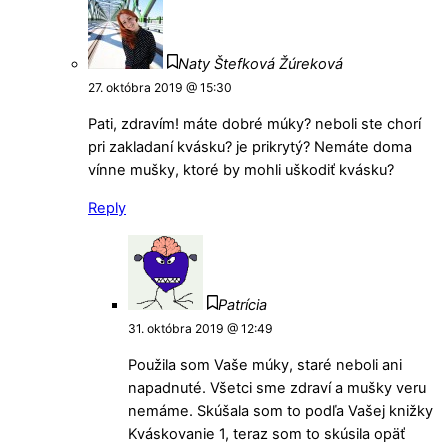
Naty Štefková Žúreková
27. októbra 2019 @ 15:30
Pati, zdravím! máte dobré múky? neboli ste chorí
pri zakladaní kvásku? je prikrytý? Nemáte doma
vínne mušky, ktoré by mohli uškodiť kvásku?
Reply
Patrícia
31. októbra 2019 @ 12:49
Použila som Vaše múky, staré neboli ani
napadnuté. Všetci sme zdraví a mušky veru
nemáme. Skúšala som to podľa Vašej knižky
Kváskovanie 1, teraz som to skúsila opäť