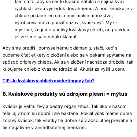
tam na to, aby sa cesto krásne nafúklo a najmä kvôli
rýchlosti, akou výsledok dosiahneme. A hoci kvásku je v
chlebe pridané len určité minimálne množstvo,
výrobcovia môžu použiť názov „kváskový“. My si
myslíme, že jeme poctivý kváskový chlieb, no pravdou
je, že sme sa nechali oklamať.
Aby sme predišli pomyselnému oklamaniu, stačí, keď si
budeme čítať etikety o zložení alebo sa v pekárni spýtame na
spôsob prípravy chleba. Ak sa v zložení nachádza droždie, tak
kupujeme chlieb z kvasníc (droždia). Akurát za vyššiu cenu.
TIP: Je kváskový chlieb marketingový ťah?
8. Kváskové produkty sú zdrojom plesní = mýtus
Kvások je veľmi živý a pestrý organizmus. Tak ako v našom
tele, aj v ňom sú dobré i zlé baktérie. Pokiaľ však máme doma
zdravý kvások, tak všetky tie dobré sú v absolútnej prevahe a
tie negatívne v zanedbateľnej menšine.