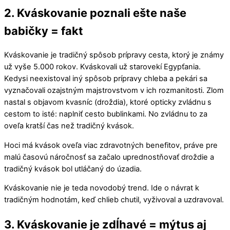
2. Kváskovanie poznali ešte naše
babičky = fakt
Kváskovanie je tradičný spôsob prípravy cesta, ktorý je známy
už vyše 5.000 rokov. Kváskovali už starovekí Egypťania.
Kedysi neexistoval iný spôsob prípravy chleba a pekári sa
vyznačovali ozajstným majstrovstvom v ich rozmanitosti. Zlom
nastal s objavom kvasníc (droždia), ktoré opticky zvládnu s
cestom to isté: naplniť cesto bublinkami. No zvládnu to za
oveľa kratší čas než tradičný kvások.
Hoci má kvások oveľa viac zdravotných benefitov, práve pre
malú časovú náročnosť sa začalo uprednostňovať droždie a
tradičný kvások bol utláčaný do úzadia.
Kváskovanie nie je teda novodobý trend. Ide o návrat k
tradičným hodnotám, keď chlieb chutil, vyživoval a uzdravoval.
3. Kváskovanie je zdĺhavé = mýtus aj