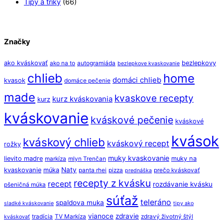
Tipy a triky
(66)
Značky
ako kváskovať
bezlepkovy
ako na to
autogramiáda
bezlepkove kvaskovanie
chlieb
home
domáci chlieb
kvasok
domáce pečenie
made
kvaskove recepty
kurz kváskovania
kurz
kváskovanie
kváskové pečenie
kváskové
kvások
kváskový chlieb
kváskový recept
rožky
muky kvaskovanie
lievito madre
muky na
markíza
mlyn Trenčan
Naty
kvaskovanie
múka
panta rhei
pizza
prečo kváskovať
prednáška
recepty z kvásku
recept
rozdávanie kvásku
pšeničná múka
súťaž
teleráno
spaldova muka
sladké kváskovanie
tipy ako
vianoce
zdravie
tradícia
TV Markíza
zdravý životný štýl
kváskovať