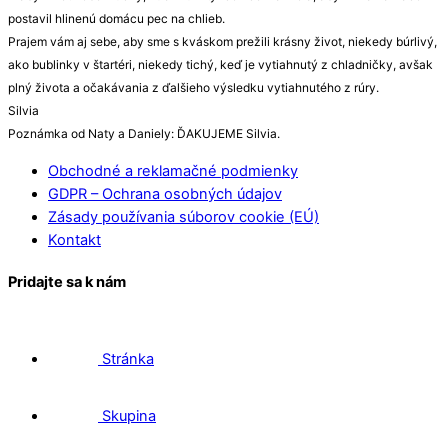
postavil hlinenú domácu pec na chlieb.
Prajem vám aj sebe, aby sme s kváskom prežili krásny život, niekedy búrlivý,
ako bublinky v štartéri, niekedy tichý, keď je vytiahnutý z chladničky, avšak
plný života a očakávania z ďalšieho výsledku vytiahnutého z rúry.
Silvia
Poznámka od Naty a Daniely: ĎAKUJEME Silvia.
Obchodné a reklamačné podmienky
GDPR – Ochrana osobných údajov
Zásady používania súborov cookie (EÚ)
Kontakt
Pridajte sa k nám
Stránka
Skupina