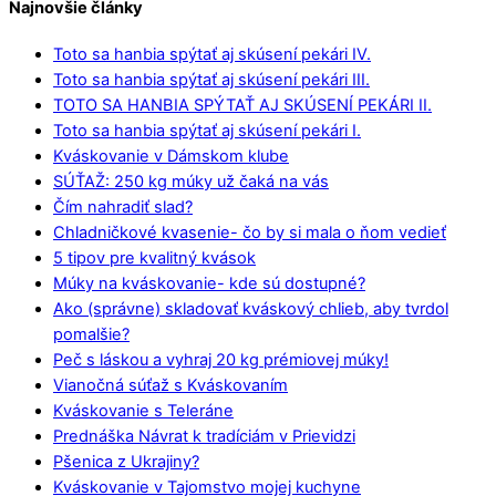
Najnovšie články
Toto sa hanbia spýtať aj skúsení pekári IV.
Toto sa hanbia spýtať aj skúsení pekári III.
TOTO SA HANBIA SPÝTAŤ AJ SKÚSENÍ PEKÁRI II.
Toto sa hanbia spýtať aj skúsení pekári I.
Kváskovanie v Dámskom klube
SÚŤAŽ: 250 kg múky už čaká na vás
Čím nahradiť slad?
Chladničkové kvasenie- čo by si mala o ňom vedieť
5 tipov pre kvalitný kvások
Múky na kváskovanie- kde sú dostupné?
Ako (správne) skladovať kváskový chlieb, aby tvrdol
pomalšie?
Peč s láskou a vyhraj 20 kg prémiovej múky!
Vianočná súťaž s Kváskovaním
Kváskovanie s Teleráne
Prednáška Návrat k tradíciám v Prievidzi
Pšenica z Ukrajiny?
Kváskovanie v Tajomstvo mojej kuchyne