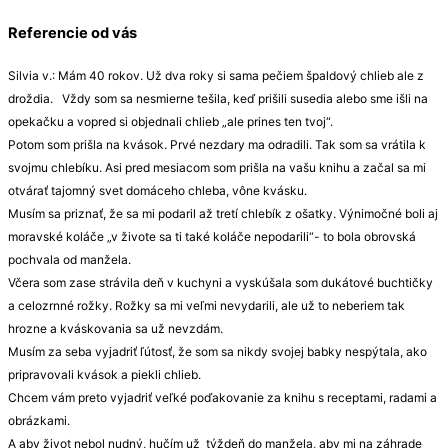
Referencie od vás
Silvia v.: Mám 40 rokov. Už dva roky si sama pečiem špaldový chlieb ale z
droždia. Vždy som sa nesmierne tešila, keď prišili susedia alebo sme išli na
opekačku a vopred si objednali chlieb „ale prines ten tvoj“.
Potom som prišla na kvások. Prvé nezdary ma odradili. Tak som sa vrátila k
svojmu chlebíku. Asi pred mesiacom som prišla na vašu knihu a začal sa mi
otvárať tajomný svet domáceho chleba, vône kvásku.
Musím sa priznať, že sa mi podaril až tretí chlebík z ošatky. Výnimočné boli aj
moravské koláče „v živote sa ti také koláče nepodarili“- to bola obrovská
pochvala od manžela.
Včera som zase strávila deň v kuchyni a vyskúšala som dukátové buchtičky
a celozrnné rožky. Rožky sa mi veľmi nevydarili, ale už to neberiem tak
hrozne a kváskovania sa už nevzdám.
Musím za seba vyjadriť ľútosť, že som sa nikdy svojej babky nespýtala, ako
pripravovali kvások a piekli chlieb.
Chcem vám preto vyjadriť veľké poďakovanie za knihu s receptami, radami a
obrázkami.
A aby život nebol nudný, hučím už týždeň do manžela, aby mi na záhrade