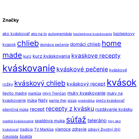
Značky
ako kváskovať
bezlepkovy
ako na to
autogramiáda
bezlepkove kvaskovanie
chlieb
home
domáci chlieb
kvasok
domáce pečenie
made
kvaskove recepty
kurz kváskovania
kurz
kváskovanie
kváskové pečenie
kváskové
kvások
kváskový chlieb
kváskový recept
rožky
muky kvaskovanie
lievito madre
muky na
markíza
mlyn Trenčan
Naty
kvaskovanie
múka
panta rhei
pizza
prečo kváskovať
prednáška
recepty z kvásku
recept
rozdávanie kvásku
pšeničná múka
súťaž
teleráno
spaldova muka
sladké kváskovanie
tipy ako
vianoce
zdravie
tradícia
TV Markíza
zdravý životný štýl
kváskovať
špalda
čokoláda