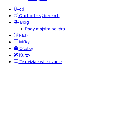
Úvod
Obchod – výber kníh
Blog
Rady majstra pekára
Klub
Múky
Ošatky
Kurzy
Televízia kváskovanie